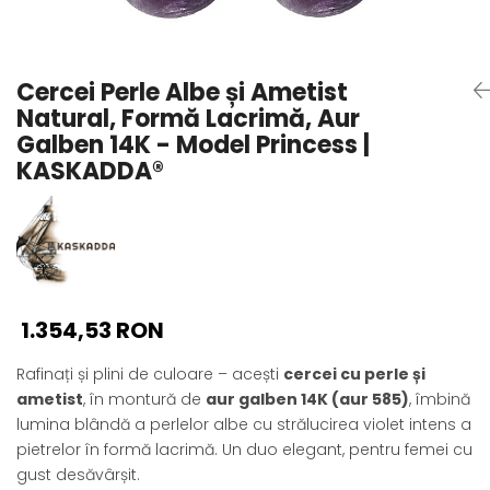
Seturi Perle cu Argint
Brățări cu Perle
Pandantive cu Perle
Cercei Perle Albe și Ametist
Brose cu Perle
Natural, Formă Lacrimă, Aur
Galben 14K - Model Princess |
KASKADDA®
1.354,53 RON
Rafinați și plini de culoare – acești
cercei cu perle și
ametist
, în montură de
aur galben 14K (aur 585)
, îmbină
lumina blândă a perlelor albe cu strălucirea violet intens a
pietrelor în formă lacrimă. Un duo elegant, pentru femei cu
gust desăvârșit.