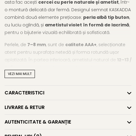
asta fac acești
cercei cu perle naturale și ametist
, într-
o montură delicată dar fermă. Designul semnat KASKADDA
combină două elemente prețioase:
perla albă tip buton
,
cu luciu oglindă, și
ametistul violet în formă de lacrimă
,
pentru o bijuterie vizuală echilibrată și sofisticată.
Perlele, de
7–8 mm
, sunt de
calitate AAA+
, selecționate
atent pentru suprafața netedă și forma rotundă ușor
aplatizată. În partea inferioară, ametistul natural de
12–13 /
7–8 mm
adaugă greutate vizuală și profunzime
VEZI MAI MULT
cromatică – fiind o piatră asociată calmului, eleganței și
intuiției.
CARACTERISTICI
Montura din
aur galben 14K (aur 585)
cu
tortiță închisă
conferă stabilitate și siguranță, completând designul cu
LIVRARE & RETUR
un aer regal, fără excese. Sunt
cercei aur cu perle și
pietre semiprețioase
care își găsesc locul în cele mai
AUTENTICITATE & GARANȚIE
rafinate apariții – de la rochii de seară până la ținute office
elevate.