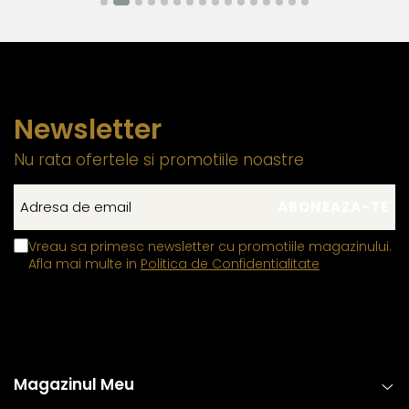
materiale mai dure pentru a asigura durabilitatea si
functionalitatea pe termen lung. Datorita compozitiei
metalurgice specifice, anumite elemente auxiliare
integrate in structura componentelor din aur si argint pot
manifesta proprietati feromagnetice, permitandu-le sa
Newsletter
interactioneze cu un camp magnetic extern. Aceasta
caracteristica este limitata exclusiv la aceste
Nu rata ofertele si promotiile noastre
componente functionale si nu influenteaza autenticitatea,
puritatea sau compozitia bijuteriei, care respecta
standardele industriei
Vreau sa primesc newsletter cu promotiile magazinului.
Inchizatorile din aur si argint
contin un mic arc sau o
Afla mai multe in
Politica de Confidentialitate
tija metalica interna, realizata dintr-un aliaj metalic
comun rezistent, care permite mecanismului de
deschidere si inchidere sa functioneze corect,
mentinandu-si elasticitatea in timp.
Tortitele cerceilor din aur si argint, care dispun de
Magazinul Meu
mecanisme de deschidere si inchidere
, includ in