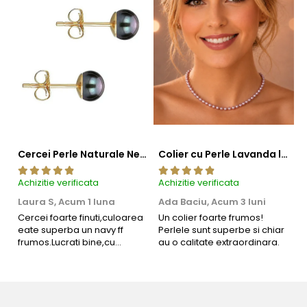
Cercei Perle Naturale Negre 5-6 mm, Buton AAA, Aur 14K (aur 585), Tip Șurub | KASKADDA®
Colier cu Perle Lavanda la Baza Gatului, de 4-5 mm, Perle Rare, Calitate AAA+, Aur 14K | KASKADDA®
Achizitie verificata
Achizitie verificata
Ac
Laura S,
Acum 1 luna
Ada Baciu,
Acum 3 luni
M
4
Cercei foarte finuti,culoarea
Un colier foarte frumos!
eate superba un navy ff
Perlele sunt superbe si chiar
B
Informatii despre structura interna a componentelor
frumos.Lucrati bine,cu
au o calitate extraordinara.
b
din aur si argint utilizate in realizarea bijuteriilor
siguranta am sa revin pt mai
s
multe comenzi.❤️
d
Pentru a asigura functionalitatea optima, durabilitatea si
R
siguranta bijuteriilor, anumite componente esentiale sunt