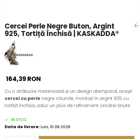
Seturi Perle cu Argint
Brățări cu Perle
Pandantive cu Perle
Cercei Perle Negre Buton, Argint
Brose cu Perle
925, Tortiță Închisă | KASKADDA®
164,39 RON
Cu o strălucire misterioasă și un design atemporal, acești
cercei cu perle
negre rotunde, montați în argint 925 cu
tortiță închisă, aduc un plus de rafinament oricărei ținute.
IN STOC
Data de livrare:
Luni, 10.08.2026