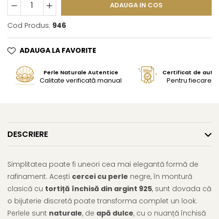
ADAUGA IN COS
Cod Produs:
946
ADAUGA LA FAVORITE
Perle Naturale Autentice
Certificat de aute
Calitate verificată manual
Pentru fiecare bi
DESCRIERE
Simplitatea poate fi uneori cea mai elegantă formă de
rafinament. Acești
cercei cu perle
negre, în montură
clasică cu
tortiță închisă din argint 925
, sunt dovada că
o bijuterie discretă poate transforma complet un look.
Perlele sunt
naturale
, de
apă dulce
, cu o nuanță închisă