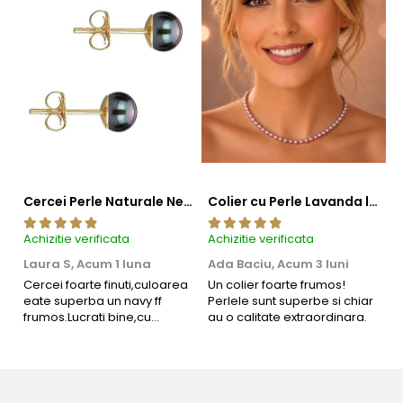
Cercei Perle Naturale Negre 5-6 mm, Buton AAA, Aur 14K (aur 585), Tip Șurub | KASKADDA®
Colier cu Perle Lavanda la Baza Gatului, de 4-5 mm, Perle Rare, Calitate AAA+, Aur 14K | KASKADDA®
Achizitie verificata
Achizitie verificata
Ac
Laura S,
Acum 1 luna
Ada Baciu,
Acum 3 luni
M
4
Cercei foarte finuti,culoarea
Un colier foarte frumos!
eate superba un navy ff
Perlele sunt superbe si chiar
B
frumos.Lucrati bine,cu
au o calitate extraordinara.
b
siguranta am sa revin pt mai
s
multe comenzi.❤️
d
R