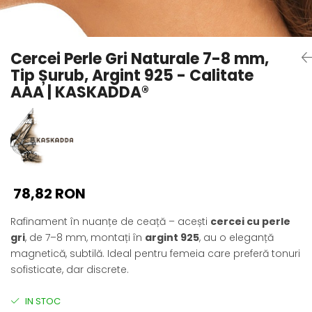
Seturi Perle cu Argint
Brățări cu Perle
Pandantive cu Perle
Cercei Perle Gri Naturale 7-8 mm,
Brose cu Perle
Tip Șurub, Argint 925 - Calitate
AAA | KASKADDA®
78,82 RON
Rafinament în nuanțe de ceață – acești
cercei cu perle
gri
, de 7–8 mm, montați în
argint 925
, au o eleganță
magnetică, subtilă. Ideal pentru femeia care preferă tonuri
sofisticate, dar discrete.
IN STOC