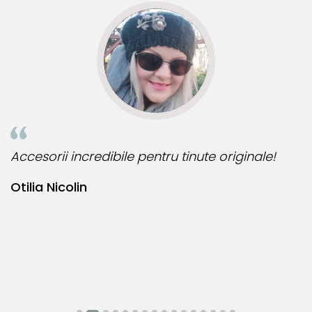
Accesorii incredibile pentru tinute originale!
B
Otilia Nicolin
B