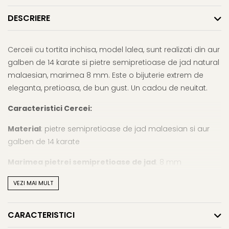
DESCRIERE
Cerceii cu tortita inchisa, model lalea, sunt realizati din aur
galben de 14 karate si pietre semipretioase de jad natural
malaesian, marimea 8 mm. Este o bijuterie extrem de
eleganta, pretioasa, de bun gust. Un cadou de neuitat.
Caracteristici Cercei:
Material
: pietre semipretioase de jad malaesian si aur
galben de 14 karate
Marimea pietrei semipretioase de jad
: 8 mm
Forma pietrei semipretioase de jad
: rotunda
VEZI MAI MULT
Lustrul pietrei semipretioase de jad
: de calitate inalta
CARACTERISTICI
Metal cercei
: aur galben de 14 karate