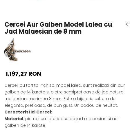
Seturi Perle cu Argint
Brățări cu Perle
Pandantive cu Perle
Cercei Aur Galben Model Lalea cu
Brose cu Perle
Jad Malaesian de 8 mm
1.197,27 RON
Cerceii cu tortita inchisa, model lalea, sunt realizati din aur
galben de 14 karate si pietre semipretioase de jad natural
malaesian, marimea 8 mm. Este o bijuterie extrem de
eleganta, pretioasa, de bun gust. Un cadou de neuitat.
Caracteristici Cercei:
Material
: pietre semipretioase de jad malaesian si aur
galben de 14 karate