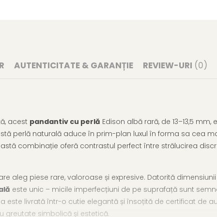
R
AUTENTICITATE & GARANȚIE
REVIEW-URI
(0)
ță, acest
pandantiv cu perlă
Edison albă rară, de 13–13,5 mm, 
tă perlă naturală aduce în prim-plan luxul în forma sa cea mai 
eastă combinație oferă contrastul perfect între strălucirea discre
re aleg piese rare, valoroase și expresive. Datorită dimensiun
ală
este unic – micile imperfecțiuni de pe suprafață sunt semne
 este livrată într-o cutie elegantă și însoțită de certificat de a
u greutate simbolică și estetică.