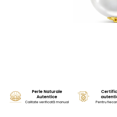
Seturi Perle cu Argint
Brățări cu Perle
Pandantive cu Perle
Brose cu Perle
Perle Naturale
Certifi
Autentice
autenti
Calitate verificată manual
Pentru fiecar