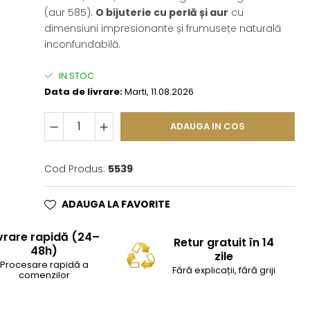
(aur 585).
O bijuterie cu perlă și aur
cu
dimensiuni impresionante și frumusețe naturală
inconfundabilă.
IN STOC
Data de livrare:
Marti, 11.08.2026
ADAUGA IN COS
Cod Produs:
5539
ADAUGA LA FAVORITE
vrare rapidă (24–
Retur gratuit în 14
48h)
zile
Procesare rapidă a
Fără explicații, fără griji
comenzilor