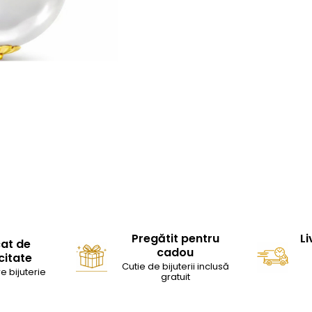
Pregătit pentru
Li
cat de
cadou
citate
Cutie de bijuterii inclusă
e bijuterie
gratuit