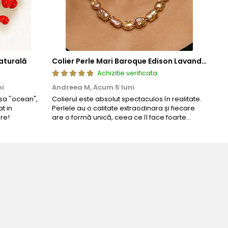
aturală
Colier Perle Mari Baroque Edison Lavandă, Calitatea AAA, Aur 14K | KASKADDA®
Achizitie verificata
ni
Andreea M,
Acum 5 luni
Mar
a ''ocean",
Colierul este absolut spectaculos în realitate.
Un c
t in
Perlele au o calitate extraodinara și fiecare
coma
re!
are o formă unică, ceea ce îl face foarte
comp
special. Nu seamănă cu nimic din ce am văzut
până acum. L-am purtat la un eveniment și am
primit multe ...