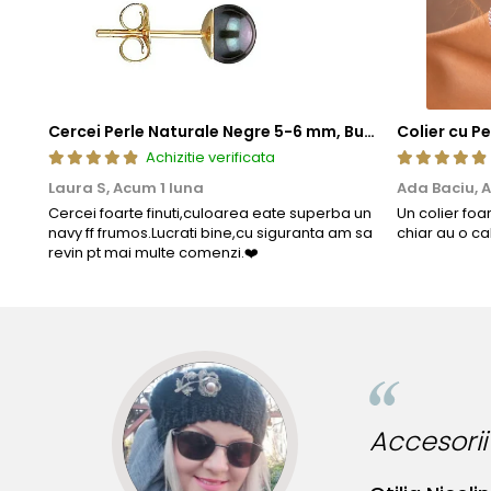
Cercei Perle Naturale Negre 5-6 mm, Buton AAA, Aur 14K (aur 585), Tip Șurub | KASKADDA®
Achizitie verificata
Laura S,
Acum 1 luna
Ada Baciu,
A
Cercei foarte finuti,culoarea eate superba un
Un colier foa
navy ff frumos.Lucrati bine,cu siguranta am sa
chiar au o ca
revin pt mai multe comenzi.❤️
Accesorii incre