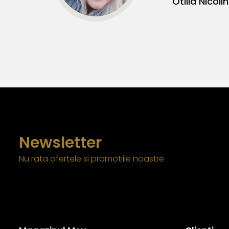
Otilia Nicolin
Newsletter
Nu rata ofertele si promotiile noastre