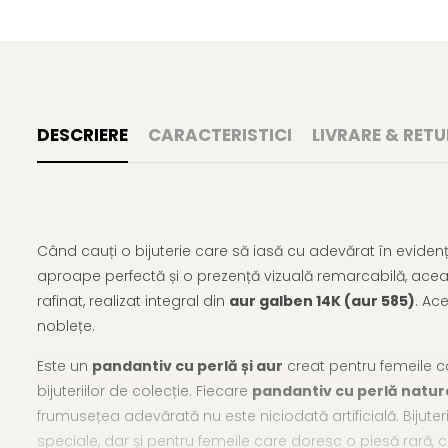
DESCRIERE
CARACTERISTICI
LIVRARE & RETU
Când cauți o bijuterie care să iasă cu adevărat în eviden
aproape perfectă și o prezență vizuală remarcabilă, aceas
rafinat, realizat integral din
aur galben 14K (aur 585)
. Ac
noblețe.
Este un
pandantiv cu perlă și aur
creat pentru femeile ca
bijuteriilor de colecție. Fiecare
pandantiv cu perlă natur
frumusețea adevărată nu este niciodată artificială. Bijuteria
speciale, dar și pentru femeile care doresc o piesă rară, c