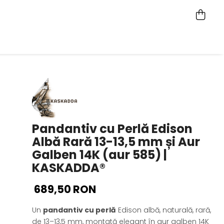
Pandantiv cu Perlă Edison
Albă Rară 13-13,5 mm și Aur
Galben 14K (aur 585) |
KASKADDA®
689,50 RON
Un
pandantiv cu perlă
Edison albă, naturală, rară,
de 13–13,5 mm, montată elegant în aur galben 14K