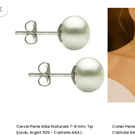
Întrebări frecvente
Este această perlă considerată rară?
Da, perlele Edison albe cu diametru peste 13 mm sunt foart
Poate fi purtată zilnic?
Poate fi purtată, dar recomandăm păstrarea pentru ocazii sp
Ce o face diferită de alte bijuterii cu perle?
Volumul perlei, simetria, luciul metalic natural și faptul c
Bijuteria vine însoțită de certificat?
Da, primești un certificat oficial care atestă autenticitatea 
Cu ce tip de lanț se asortează cel mai bine?
Un lanț subțire sau mediu din aur galben 14K evidențiază pr
KASKADDA este un brand european de bijuterii premium, cu 
metale prețioase certificate. Fiecare bijuterie cu perle est
Cercei Perle Albe Naturale 7-8 mm, Tip
Colier Perl
O bijuterie cu perlă și aur
care oferă mai mult decât stil 
Șurub, Argint 925 - Calitate AAA |
Calitate AA