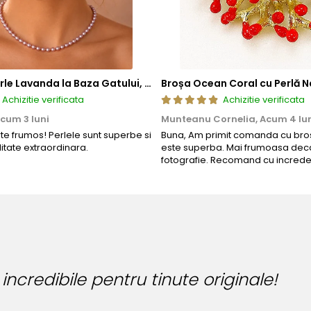
Colier cu Perle Lavanda la Baza Gatului, de 4-5 mm, Perle Rare, Calitate AAA+, Aur 14K | KASKADDA®
Broșa Ocean Coral cu Perlă N
Achizitie verificata
Achizitie verificata
cum 3 luni
Munteanu Cornelia,
Acum 4 lu
rte frumos! Perlele sunt superbe si
Buna, Am primit comanda cu bros
litate extraordinara.
este superba. Mai frumoasa deca
fotografie. Recomand cu increde
dibile pentru tinute originale!