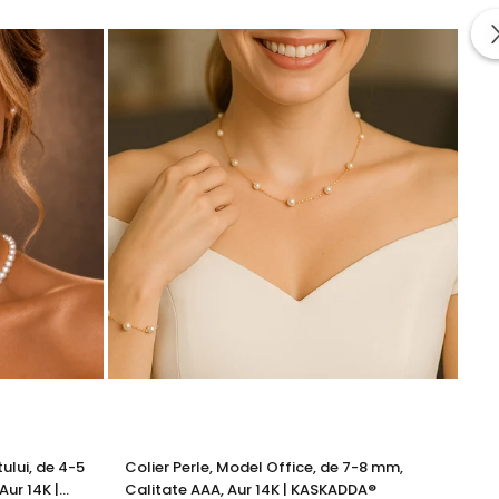
itate.
te din perle naturale selectate manual, montate în
tă proveniența naturală a perlelor.
ului, de 4-5
Colier Perle, Model Office, de 7-8 mm,
Ce
Aur 14K |
Calitate AAA, Aur 14K | KASKADDA®
Mo