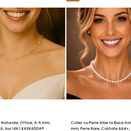
e greu de obținut și sunt disponibile doar în serii extrem de lim
eciale, datorită dimensiunii și valorii perlei.
ă este o perlă de colecție o fac deosebită.
perlei și calitatea aurului 14K.
oporțiile perlei și păstrează echilibrul elegant al designului.
marcă înregistrată în 27 de țări. Toate produsele sunt realiza
e însoțită de un certificat de garanție și autenticitate care ates
e Naturale, Office, 4-5 mm,
Colier cu Perle Albe la Baza Gat
– oferă emoție, unicitate și o eleganță ce nu se uită.
A, Aur 14K | KASKADDA®
mm, Perle Rare, Calitate AAA+, 