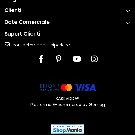
Zalele duble din aur si argint
, utilizate pentru
Clienti
prinderea sigura a inchizatorilor si altor elemente ale
bijuteriilor, contin in structura lor un aliaj metalic comun,
Date Comerciale
special ales pentru a fi mai rezistent decat in mod
Suport Clienti
normal. Aceasta compozitie confera o durabilitate
sporita, reducand riscul de desfacere accidentala si
contact@cadourisiperle.ro
asigurand o fixare sigura si de lunga durata.
Aceasta metoda de fabricatie ofera un echilibru perfect intre
estetica, functionalitate si rezistenta, permitand bijuteriilor sa isi
pastreze frumusetea si valoarea in timp. Prin aplicarea acestor
tehnici standardizate la nivel global, fiecare piesa ramane nu
doar eleganta, ci si sigura si rezistenta la uzura zilnica. Astfel,
clientii se pot bucura de bijuterii rafinate, concepute pentru a
KASKADDA®
Platforma E-commerce by Gomag
oferi atat placere estetica, cat si fiabilitate de lunga durata.