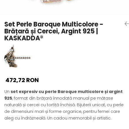
Seturi Perle cu Argint
Brățări cu Perle
Pandantive cu Perle
Set Perle Baroque Multicolore -
Brose cu Perle
Brățară și Cercei, Argint 925 |
KASKADDA®
472,72 RON
Un
set expresiv cu perle Baroque multicolore și argint
925
, format din brățară înnodată manual pe mătase
naturală și cercei cu tortiță închisă. Bijuterii unicat, cu perle
de dimensiuni mari și forme organice, pentru femei care
aleg cu îndrăzneală. Un cadou memorabil și artistic.