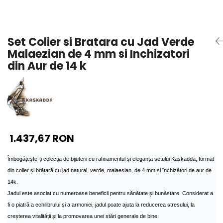
Seturi Perle cu Argint
Brățări cu Perle
Pandantive cu Perle
Set Colier si Bratara cu Jad Verde
Brose cu Perle
Malaezian de 4 mm si Inchizatori
din Aur de 14 k
1.437,67 RON
Îmbogățește-ți colecția de bijuterii cu rafinamentul și eleganța setului Kaskadda, format
din colier și brățară cu jad natural, verde, malaesian, de 4 mm și închizători de aur de
14k.
Jadul este asociat cu numeroase beneficii pentru sănătate și bunăstare. Considerat a
fi o piatră a echilibrului și a armoniei, jadul poate ajuta la reducerea stresului, la
creșterea vitalității și la promovarea unei stări generale de bine.