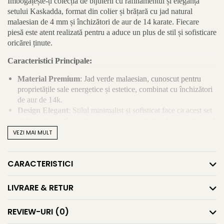
Îmbogățește-ți colecția de bijuterii cu rafinamentul și eleganța
setului Kaskadda, format din colier și brățară cu jad natural
malaesian de 4 mm și închizători de aur de 14 karate. Fiecare
piesă este atent realizată pentru a aduce un plus de stil și sofisticare
oricărei ținute.
Caracteristici Principale:
Material Premium
: Jad verde malaesian, cunoscut pentru
proprietățile sale energetice și estetice, combinat cu închizători
de aur de 14k.
Design Elegant
: Stilul minimalist și sofisticat face ca acest set
să fie perfect atât pentru evenimente speciale, cât și pentru uzul
zilnic.
VEZI MAI MULT
Durabilitate
: Aurul și jadul sunt materiale rezistente,
garantând o durată lungă de viață și un aspect impecabil în
CARACTERISTICI
timp.
Cadou Ideal
: Ambalat elegant, setul Kaskadda este o alegere
excelentă pentru a surprinde persoanele dragi cu un cadou de
LIVRARE & RETUR
neuitat.
Beneficii și Utilizări:
REVIEW-URI
(0)
Versatilitate
: Potrivit pentru orice ocazie, de la întâlniri de