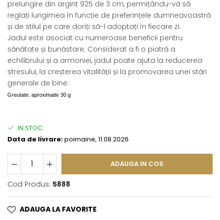
prelungire din argint 925 de 3 cm, permițându-vă să
reglați lungimea în funcție de preferințele dumneavoastră
și de stilul pe care doriți să-l adoptați în fiecare zi.
Jadul este asociat cu numeroase beneficii pentru
sănătate și bunăstare. Considerat a fi o piatră a
echilibrului și a armoniei, jadul poate ajuta la reducerea
stresului, la creșterea vitalității și la promovarea unei stări
generale de bine.
Greutate: aproximativ 30 g
IN STOC
Data de livrare:
poimaine, 11.08.2026
ADAUGA IN COS
Cod Produs:
5888
ADAUGA LA FAVORITE