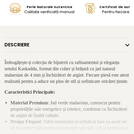
Perle Naturale Autentice
Certificat de aute
Calitate verificată manual
Pentru fiecare bi
DESCRIERE
Îmbogățește-ți colecția de bijuterii cu rafinamentul și eleganța
setului Kaskadda, format din colier și brățară cu jad natural
malaesian de 4 mm și închizători de argint. Fiecare piesă este atent
realizată pentru a aduce un plus de stil și sofisticare oricărei ținute.
Caracteristici Principale:
Material Premium
: Jad verde malaesian, cunoscut pentru
proprietățile sale energetice și estetice, combinat cu închizători
de argint de înaltă calitate.
Design Elegant
: Stilul minimalist și sofisticat face ca acest set
să fie perfect atât pentru evenimente speciale, cât și pentru uzul