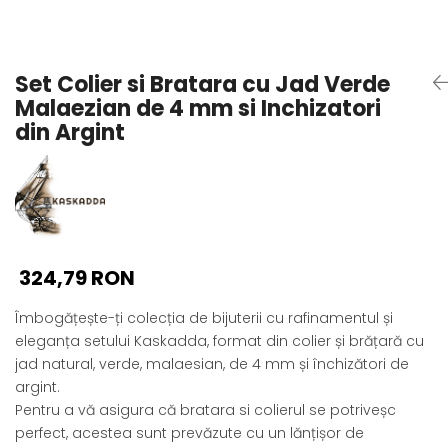
Seturi Perle cu Argint
Brățări cu Perle
Pandantive cu Perle
Set Colier si Bratara cu Jad Verde
Brose cu Perle
Malaezian de 4 mm si Inchizatori
din Argint
324,79 RON
Îmbogățește-ți colecția de bijuterii cu rafinamentul și
eleganța setului Kaskadda, format din colier și brățară cu
jad natural, verde, malaesian, de 4 mm și închizători de
argint.
Pentru a vă asigura că bratara si colierul se potriveșc
perfect, acestea sunt prevăzute cu un lănțișor de