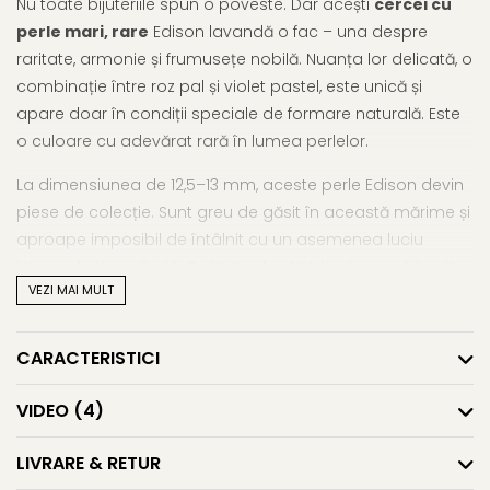
Nu toate bijuteriile spun o poveste. Dar acești
cercei cu
perle mari, rare
Edison lavandă o fac – una despre
raritate, armonie și frumusețe nobilă. Nuanța lor delicată, o
combinație între roz pal și violet pastel, este unică și
apare doar în condiții speciale de formare naturală. Este
o culoare cu adevărat rară în lumea perlelor.
La dimensiunea de 12,5–13 mm, aceste perle Edison devin
piese de colecție. Sunt greu de găsit în această mărime și
aproape imposibil de întâlnit cu un asemenea luciu
intens, de tip oglindă. Calitatea lor AAA le plasează în elita
VEZI MAI MULT
perlelor de cultură, fiind selectate individual pentru
simetrie, strălucire și suprafață netedă.
CARACTERISTICI
Montura din
aur galben 14K (aur 585)
le oferă echilibru
vizual și siguranță, fără a distrage atenția de la perla în
VIDEO
(4)
sine. Rezultatul este un design atemporal, cu
personalitate, ideal pentru evenimente elegante sau
LIVRARE & RETUR
pentru femeile care iubesc să poarte bijuterii cu caracter.