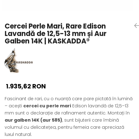
Seturi Perle cu Argint
Brățări cu Perle
Pandantive cu Perle
Cercei Perle Mari, Rare Edison
Brose cu Perle
Lavandă de 12,5-13 mm și Aur
Galben 14K | KASKADDA®
1.935,62 RON
Fascinant de rari, cu o nuanță care pare pictată în lumină
– acești
cercei cu perle mari
Edison lavandă de 12,5–13
mm sunt o declarație de rafinament autentic. Montați în
aur galben 14K (aur 585)
, sunt bijuterii care îmbină
volumul cu delicatețea, pentru femeia care apreciază
luxul natural.