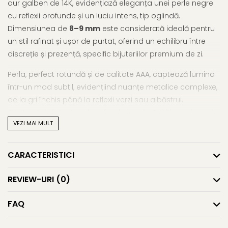
aur galben de 14K, evidențiază eleganța unei perle negre
cu reflexii profunde și un luciu intens, tip oglindă.
Dimensiunea de
8–9 mm
este considerată ideală pentru
un stil rafinat și ușor de purtat, oferind un echilibru între
discreție și prezență, specific bijuteriilor premium de zi.
Perla, perfect rotundă și de calitate AAA, captează lumina
într-un mod subtil, evidențiind nuanțe metalice complexe,
de la gri închis până la reflexii verzi sau albăstrui.
Contrastul dintre tonul profund al perlei Tahitiene și aurul
VEZI MAI MULT
galben creează o estetică elegantă, cu un impact vizual
controlat și sofisticat.
CARACTERISTICI
Aceste
perle naturale de cultură Tahitiene
sunt
cultivate în lagunele curate ale Polineziei Franceze, în
REVIEW-URI
(0)
condiții naturale atent controlate. Procesul lent de
formare, prin depuneri succesive de sidef, conferă fiecărei
FAQ
perle unicitate, profunzime de culoare și un luciu
caracteristic, apreciat la nivel internațional.