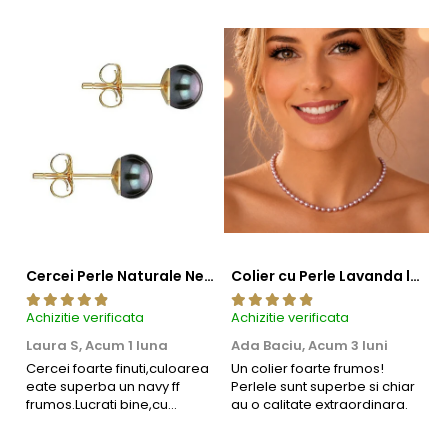
Cercei Perle Naturale Negre 5-6 mm, Buton AAA, Aur 14K (aur 585), Tip Șurub | KASKADDA®
Colier cu Perle Lavanda la Baza Gatului, de 4-5 mm, Perle Rare, Calitate AAA+, Aur 14K | KASKADDA®
Achizitie verificata
Achizitie verificata
Ac
Laura S,
Acum 1 luna
Ada Baciu,
Acum 3 luni
M
4
Cercei foarte finuti,culoarea
Un colier foarte frumos!
eate superba un navy ff
Perlele sunt superbe si chiar
B
frumos.Lucrati bine,cu
au o calitate extraordinara.
b
siguranta am sa revin pt mai
s
multe comenzi.❤️
d