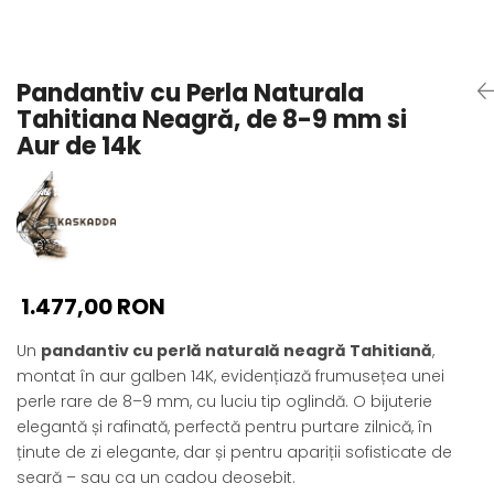
Seturi Perle cu Argint
Brățări cu Perle
Pandantive cu Perle
Pandantiv cu Perla Naturala
Brose cu Perle
Tahitiana Neagră, de 8-9 mm si
Aur de 14k
1.477,00 RON
Un
pandantiv cu perlă naturală neagră Tahitiană
,
montat în aur galben 14K, evidențiază frumusețea unei
perle rare de 8–9 mm, cu luciu tip oglindă. O bijuterie
elegantă și rafinată, perfectă pentru purtare zilnică, în
ținute de zi elegante, dar și pentru apariții sofisticate de
seară – sau ca un cadou deosebit.