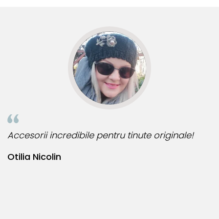
R
Accesorii incredibile pentru tinute originale!
B
Otilia Nicolin
B