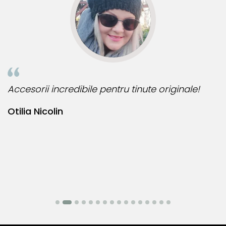
perle
din aceeași colecție. Descoperă întreaga gamă!
Accesorii incredibile pentru tinute originale!
B
Otilia Nicolin
B