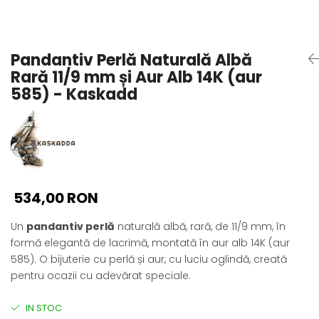
Seturi Perle cu Argint
Brățări cu Perle
Pandantive cu Perle
Pandantiv Perlă Naturală Albă
Brose cu Perle
Rară 11/9 mm și Aur Alb 14K (aur
585) - Kaskadd
534,00 RON
Un
pandantiv perlă
naturală albă, rară, de 11/9 mm, în
formă elegantă de lacrimă, montată în aur alb 14K (aur
585). O bijuterie cu perlă și aur, cu luciu oglindă, creată
pentru ocazii cu adevărat speciale.
IN STOC