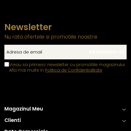
Mărimea perlelor Edison variază, dar pot ajunge până
la 16 mm în diametru (foarte rar). Suprafața lor este
Newsletter
similară cu cea a perlelor Tahitiene sau South Sea.
Nu rata ofertele si promotiile noastre
Mărimea perlei este un factor important în alegerea
bijuteriei potrivite:
Cele de 8–10 mm sunt ideale pentru birou sau
întâlniri formale.
Vreau sa primesc newsletter cu promotiile magazinului.
Afla mai multe in
Politica de Confidentialitate
Cele de 11–15 mm, fiind opulente și prețioase, sunt
potrivite pentru seară, petreceri sau evenimente
somptuoase.
Magazinul Meu
Clienti