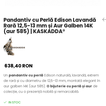
Seturi Perle cu Argint
Brățări cu Perle
Pandantive cu Perle
Pandantiv cu Perlă Edison Lavandă
Brose cu Perle
Rară 12,5-13 mm și Aur Galben 14K
(aur 585) | KASKADDA®
638,40 RON
Un
pandantiv cu perlă
Edison naturală, lavandă, extrem
de rară și cu diametru de 12,5–13 mm, montată elegant în
aur galben 14K (aur 585).
O bijuterie cu perlă și aur
de
colecție, cu o prezență nobilă și remarcabilă.
IN STOC