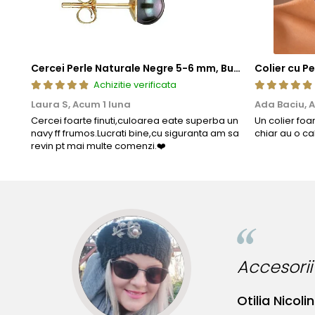
Cercei Perle Naturale Negre 5-6 mm, Buton AAA, Aur 14K (aur 585), Tip Șurub | KASKADDA®
Achizitie verificata
Laura S,
Acum 1 luna
Ada Baciu,
A
Cercei foarte finuti,culoarea eate superba un
Un colier foa
navy ff frumos.Lucrati bine,cu siguranta am sa
chiar au o ca
revin pt mai multe comenzi.❤️
Accesorii incredibile pentru tinute
Otilia Nicolin