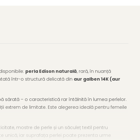
disponibile:
perla Edison naturală
, rară, în nuanță
tată într-o structură delicată din
aur galben 14K (aur
sărată – o caracteristică rar întâlnită în lumea perlelor.
diții extrem de limitate. Este alegerea ideală pentru femeile
ticitate, mostre de perle și un săculeț textil pentru
este unică, iar suprafața perlei poate prezenta urme