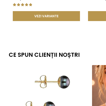
noastre.
Despre perlele Edison:
VEZI VARIANTE
Perlele Edison sunt o specie gigant de perle de apă dul
Dacă o perlă de Akoya este formată în aproximativ 2–3 a
formare.
Doar o singură perlă Edison este cultivată într-o scoică
spectaculoase – de la alb, roz, auriu, metalic, prună, 
CE SPUN CLIENȚII NOȘTRI
Mărimea perlelor Edison variază, dar pot ajunge până la
Mărimea perlei este un factor important în alegerea bijut
Cele de 8–10 mm sunt ideale pentru birou sau întâlni
Cele de 11–15 mm, fiind opulente și prețioase, sunt 