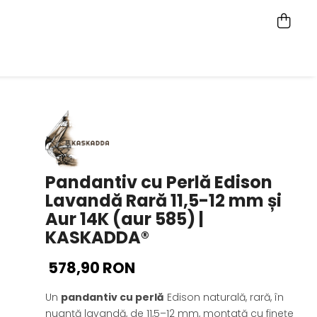
Pandantiv cu Perlă Edison
Lavandă Rară 11,5-12 mm și
Aur 14K (aur 585) |
KASKADDA®
578,90 RON
Un
pandantiv cu perlă
Edison naturală, rară, în
nuanță lavandă, de 11,5–12 mm, montată cu finețe