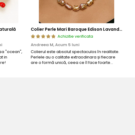
aturală
Colier Perle Mari Baroque Edison Lavandă, Calitatea AAA, Aur 14K | KASKADDA®
Achizitie verificata
ni
Andreea M,
Acum 5 luni
Mar
a ''ocean",
Colierul este absolut spectaculos în realitate.
Un c
t in
Perlele au o calitate extraodinara și fiecare
coma
re!
are o formă unică, ceea ce îl face foarte
comp
special. Nu seamănă cu nimic din ce am văzut
până acum. L-am purtat la un eveniment și am
primit multe ...
B
B