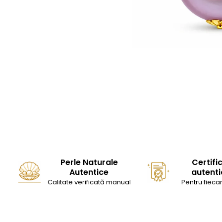
Seturi Perle cu Argint
Brățări cu Perle
Pandantive cu Perle
Brose cu Perle
Perle Naturale
Certifi
Autentice
autenti
Calitate verificată manual
Pentru fiecar