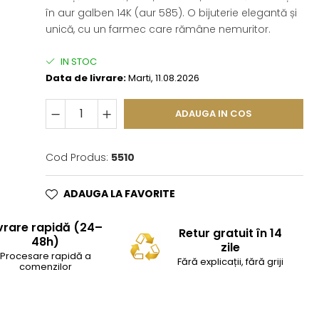
în aur galben 14K (aur 585). O bijuterie elegantă și
unică, cu un farmec care rămâne nemuritor.
IN STOC
Data de livrare:
Marti, 11.08.2026
ADAUGA IN COS
Cod Produs:
5510
ADAUGA LA FAVORITE
vrare rapidă (24–
Retur gratuit în 14
48h)
zile
Procesare rapidă a
Fără explicații, fără griji
comenzilor