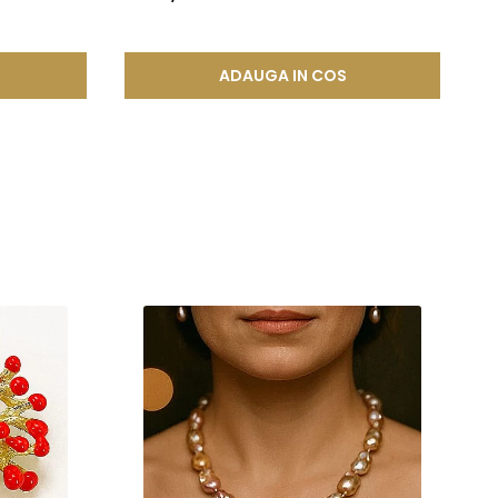
ADAUGA IN COS
perlele de apă sărată (Akoya, Tahitiene sau South Sea).
 4 ani, o perlă Edison are nevoie de 3–5 ani pentru
perle sunt recunoscute pentru luciul lor intens și culorile
 cea a perlelor Tahitiene sau South Sea.