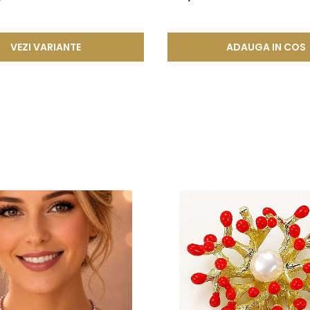
VEZI VARIANTE
ADAUGA IN COS
ce, dar cu trăsături exotice, culori și calitate comparabile cu 
ni, o perlă Tahitiană în 3 ani, iar una South Sea în aproximativ
, pentru a avea suficient spațiu să crească cât mai mult. Aceste 
până la mov.
 16 mm în diametru (foarte rar). Suprafața lor este similară cu
eriei potrivite:
ri formale.
potrivite pentru seară, petreceri sau evenimente somptuoase.