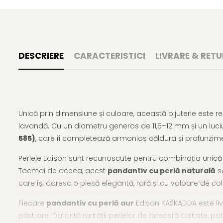
DESCRIERE
CARACTERISTICI
LIVRARE & RETU
Unică prin dimensiune și culoare, această bijuterie este r
lavandă. Cu un diametru generos de 11,5–12 mm și un luciu
585)
, care îi completează armonios căldura și profunzime
Perlele Edison sunt recunoscute pentru combinația unică di
Tocmai de aceea, acest
pandantiv cu perlă naturală
se
care își doresc o piesă elegantă, rară și cu valoare de col
Fiecare
pandantiv cu perlă aur
Edison KASKADDA este livrat
păstrare. Datorită rarității perlelor de această calitate, 