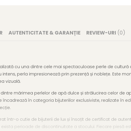
R
AUTENTICITATE & GARANȚIE
REVIEW-URI
(0)
ealizată cu una dintre cele mai spectaculoase perle de cultură 
 intens, perla impresionează prin prezență și noblețe. Este mon
a vizuală.
ntre mărimea perlelor de apă dulce și strălucirea celor de apă 
 încadrează în categoria bijuteriilor exclusiviste, realizate în e
ecție.
 într-o cutie de bijuterii de lux și însoțit de certificat de auten
pot exista perioade de discontinuitate a stocului. Fiecare piesă 