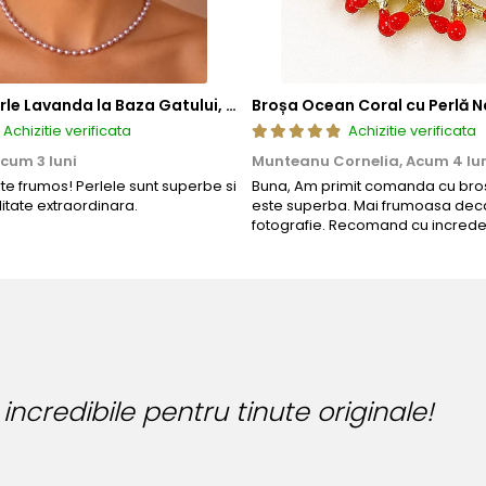
Colier cu Perle Lavanda la Baza Gatului, de 4-5 mm, Perle Rare, Calitate AAA+, Aur 14K | KASKADDA®
Broșa Ocean Coral cu Perlă N
Achizitie verificata
Achizitie verificata
cum 3 luni
Munteanu Cornelia,
Acum 4 lu
rte frumos! Perlele sunt superbe si
Buna, Am primit comanda cu bros
litate extraordinara.
este superba. Mai frumoasa deca
fotografie. Recomand cu increde
 originale!