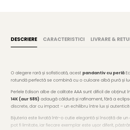
DESCRIERE
CARACTERISTICI
LIVRARE & RETU
O alegere rară și sofisticată, acest
pandantiv cu perlă
Ed
rotundă perfectă se combină cu o culoare albă pură și luci
Perlele Edison albe de calitate AAA sunt dificil de obținu
14K (aur 585)
adaugă căldură și rafinament, fără a eclips
discrete, dar cu impact – un echilibru între lux și autenticit
Bijuteria este livrată într-o cutie elegantă și însoțită de u
pot fi limitate, iar fiecare exemplar este ușor diferit, păstrâ