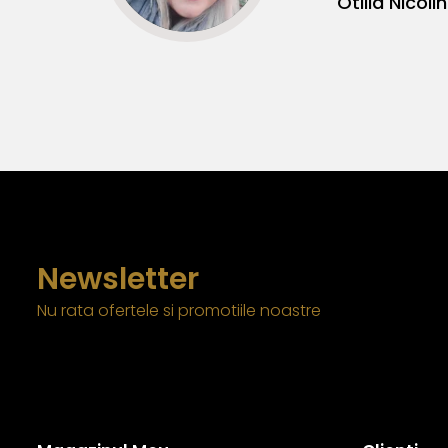
Otilia Nicolin
Newsletter
Nu rata ofertele si promotiile noastre