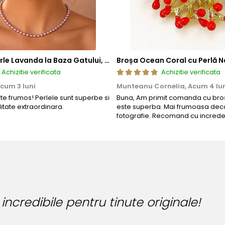
Colier cu Perle Lavanda la Baza Gatului, de 4-5 mm, Perle Rare, Calitate AAA+, Aur 14K | KASKADDA®
Broșa Ocean Coral cu Perlă N
Achizitie verificata
Achizitie verificata
cum 3 luni
Munteanu Cornelia,
Acum 4 lu
rte frumos! Perlele sunt superbe si
Buna, Am primit comanda cu bros
litate extraordinara.
este superba. Mai frumoasa deca
fotografie. Recomand cu increde
 incredibile pentru tinute originale!