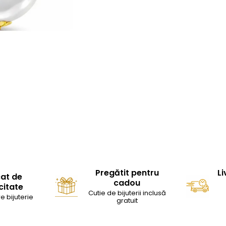
Pregătit pentru
Li
cat de
cadou
citate
Cutie de bijuterii inclusă
e bijuterie
gratuit