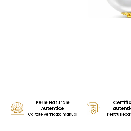
Seturi Perle cu Argint
Brățări cu Perle
Pandantive cu Perle
Brose cu Perle
Perle Naturale
Certifi
Autentice
autenti
Calitate verificată manual
Pentru fiecar