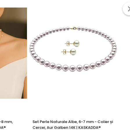
te din perle naturale selectate manual, montate în
tă proveniența naturală a perlelor.
ă.
7-8 mm,
Set Perle Naturale Albe, 6-7 mm - Colier și
Pa
rle
din aceeași colecție. Descoperă întreaga gamă!
DA®
Cercei, Aur Galben 14K | KASKADDA®
11