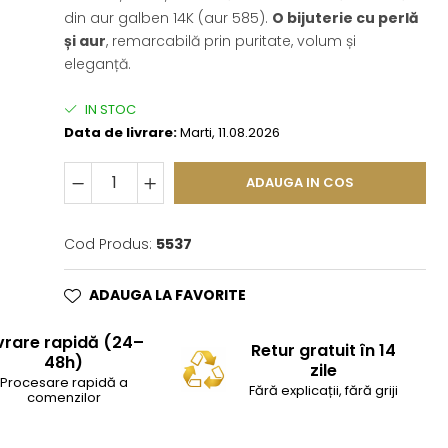
din aur galben 14K (aur 585).
O bijuterie cu perlă
și aur
, remarcabilă prin puritate, volum și
eleganță.
IN STOC
Data de livrare:
Marti, 11.08.2026
ADAUGA IN COS
Cod Produs:
5537
ADAUGA LA FAVORITE
vrare rapidă (24–
Retur gratuit în 14
48h)
zile
Procesare rapidă a
Fără explicații, fără griji
comenzilor