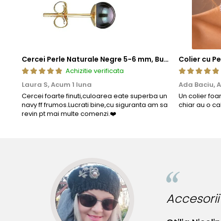
Cercei Perle Naturale Negre 5-6 mm, Buton AAA, Aur 14K (aur 585), Tip Șurub | KASKADDA®
Achizitie verificata
Laura S,
Acum 1 luna
Ada Baciu,
A
Cercei foarte finuti,culoarea eate superba un
Un colier foa
navy ff frumos.Lucrati bine,cu siguranta am sa
chiar au o ca
revin pt mai multe comenzi.❤️
Accesorii