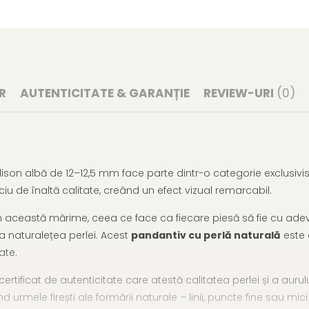
R
AUTENTICITATE & GARANȚIE
REVIEW-URI
(0)
ison albă de 12–12,5 mm face parte dintr-o categorie exclusivi
u de înaltă calitate, creând un efect vizual remarcabil.
t în această mărime, ceea ce face ca fiecare piesă să fie cu ade
a naturalețea perlei. Acest
pandantiv cu perlă naturală
este 
ate.
n certificat de autenticitate care atestă calitatea perlei și a au
nd urmele firești ale formării naturale – linii, puncte fine sau mici