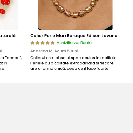
aturală
Colier Perle Mari Baroque Edison Lavandă, Calitatea AAA, Aur 14K | KASKADDA®
Achizitie verificata
ni
Andreea M,
Acum 5 luni
Mar
a ''ocean",
Colierul este absolut spectaculos în realitate.
Un c
t in
Perlele au o calitate extraodinara și fiecare
coma
re!
are o formă unică, ceea ce îl face foarte
comp
special. Nu seamănă cu nimic din ce am văzut
până acum. L-am purtat la un eveniment și am
primit multe ...