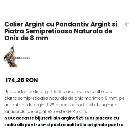
Seturi Perle cu Argint
Brățări cu Perle
Pandantive cu Perle
Colier Argint cu Pandantiv Argint si
Brose cu Perle
Piatra Semipretioasa Naturala de
Onix de 8 mm
174,28 RON
Un pandantiv din argint 925 placat cu rodiu alb cu o
piatra semipretioasa naturala de onix, marimea 8 mm, pe
un lantisor de argint 925 placat cu rodiu alb. Lungimea
lantisorului de argint 925 este de 45 cm.
NOU: aceaste bijuterii din argint 925 sunt placate cu
rodiu alb pentru a-si pastra calitatile originale pentru