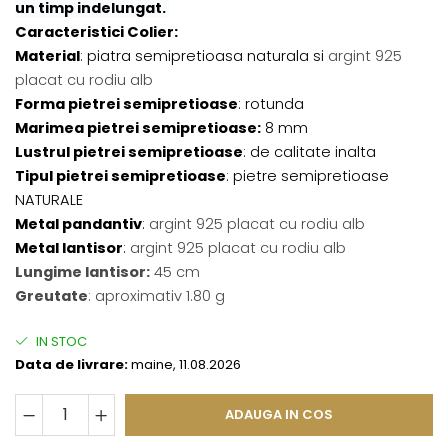
un timp indelungat.
Caracteristici Colier:
Material
: piatra semipretioasa naturala si
argint 925
placat cu rodiu alb
Forma pietrei semipretioase
: rotunda
Marimea pietrei semipretioase:
8 mm
Lustrul pietrei semipretioase
: de calitate inalta
Tipul pietrei semipretioase
: pietre semipretioase
NATURALE
Metal pandantiv
:
argint 925 placat cu rodiu alb
Metal lantisor
:
argint 925 placat cu rodiu alb
Lungime lantisor:
45 cm
Greutate
: aproximativ 1.80 g
IN STOC
Data de livrare:
maine, 11.08.2026
ADAUGA IN COS