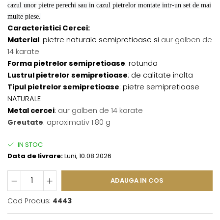
cazul unor pietre perechi sau in cazul pietrelor montate intr-un set de mai
multe piese.
Caracteristici Cercei:
Material
: pietre naturale semipretioase si
aur galben de
14 karate
Forma pietrelor semipretioase
: rotunda
Lustrul pietrelor semipretioase
: de calitate inalta
Tipul pietrelor semipretioase
: pietre semipretioase
NATURALE
Metal cercei
:
aur galben de 14 karate
Greutate
: aproximativ 1.80 g
IN STOC
Data de livrare:
Luni, 10.08.2026
ADAUGA IN COS
Cod Produs:
4443