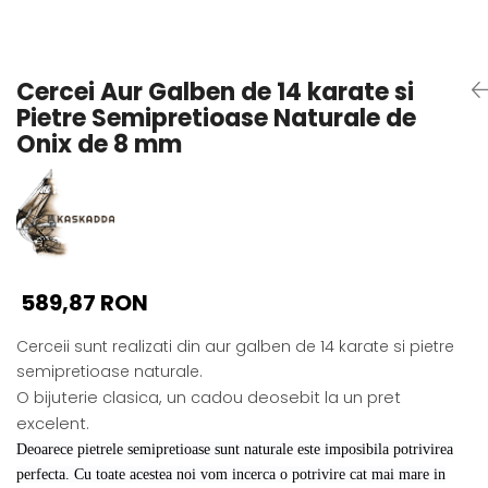
Seturi Perle cu Argint
Brățări cu Perle
Pandantive cu Perle
Cercei Aur Galben de 14 karate si
Brose cu Perle
Pietre Semipretioase Naturale de
Onix de 8 mm
589,87 RON
Cerceii sunt realizati din aur galben de 14 karate si pietre
semipretioase naturale.
O bijuterie clasica, un cadou deosebit la un pret
excelent.
Deoarece pietrele semipretioase sunt naturale este imposibila potrivirea
perfecta. Cu toate acestea noi vom incerca o potrivire cat mai mare in