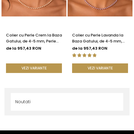
Colier cu Perle Crem la Baza
Colier cu Perle Lavanda la
Gatului, de 4-5 mm, Perle
Baza Gatului, de 4-5 mm,
Rare, Calitate AAA+, Aur 14K
Perle Rare, Calitate AAA+,
de la 957,43 RON
de la 957,43 RON
| KASKADDA®
Aur 14K | KASKADDA®
VEZI VARIANTE
VEZI VARIANTE
Noutati