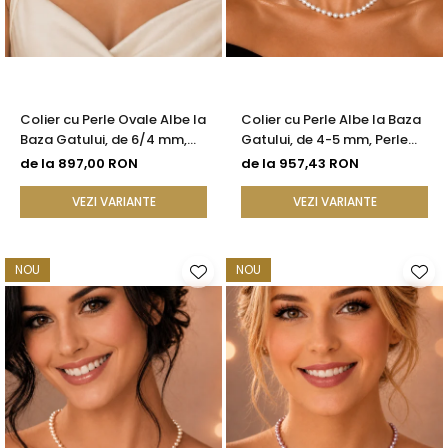
Seturi Perle cu Argint
Brățări cu Perle
Pandantive cu Perle
Brose cu Perle
Colier cu Perle Ovale Albe la
Colier cu Perle Albe la Baza
Baza Gatului, de 6/4 mm,
Gatului, de 4-5 mm, Perle
Calitate AAA, Aur 14K |
Rare, Calitate AAA+, Aur 14K
de la 897,00 RON
de la 957,43 RON
KASKADDA®
| KASKADDA®
VEZI VARIANTE
VEZI VARIANTE
NOU
NOU