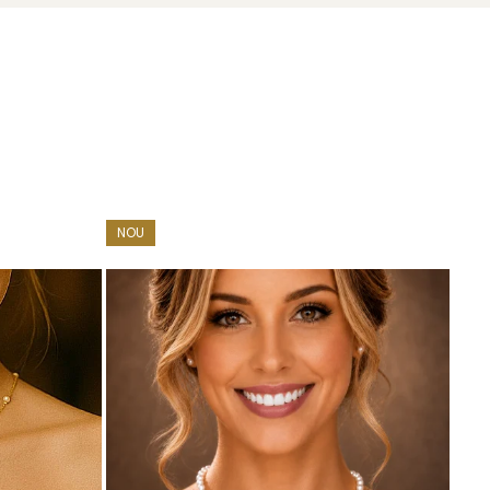
l
, aflați în Siberia, Rusia. Această regiune este cunoscută
al din
zona lacului Baikal
, unul dintre cele mai mari și
, ceea ce face ca această piatră să fie cu atât mai
NOU
energiilor negative.
smică și la tărâmurile superioare.
ă a clarviziunii și a profeției.
e.
itate între aceste forțe complementare.
fiind o piatră a conexiunii cu rădăcinile ancestrale.