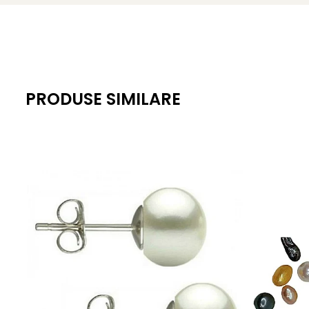
Știați că?
* Serafinitul
este o piatră semiprețioasă rară care pro
pentru diversitatea sa geologică, fiind bogată în diferite mi
adânci lacuri din lume, ceea ce adaugă o aură de mister și
PRODUSE SIMILARE
* Datorită rarității sale, serafinitul nu este disponibil pe
prețioasă și căutată în rândul colecționarilor și al pasionați
* Serafinitul este considerat un talisman al vindecării divin
* Serafinitul poate intensifica legătura cu ființele de lum
* În tradițiile mistice, serafinitul este folosit pentru a stim
* Această piatră rară este adesea plasată sub pernă pentr
* Serafinitul este cunoscut pentru abilitatea sa de a ar
* În multe practici spirituale, serafinitul este utilizat pe