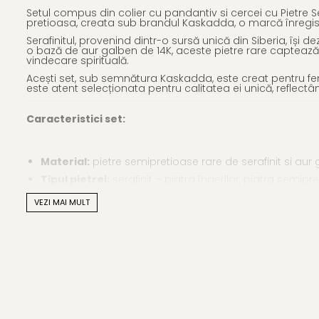
Setul compus din colier cu pandantiv si cercei cu Pietre
pretioasa, creata sub brandul Kaskadda, o marcă înregistr
Serafinitul, provenind dintr-o sursă unică din Siberia, își 
o bază de aur galben de 14K, aceste pietre rare captează en
vindecare spirituală.
Acești set, sub semnătura Kaskadda, este creat pentru fem
este atent selecționata pentru calitatea ei unică, reflect
Caracteristici set:
Material:
pietre semipretioase rare de serafinit si aur
Tipul pietrei:
serafinit – piatra îngerilor, piatra semip
Dimensiunea pietrei:
20/8 mm
VEZI MAI MULT
Forma
pietrei:
teardrop (lacrima)
Lungimea totală a cerceilor:
aproximativ 37 mm
Lungime colier: 45 cm
Greutate:
aproximativ 8,10 g
Calitate pietre semipretioase:
AA+
Setul Kaskadda cu Pietre Semipretioase Rare de Serafinit e
afaceri. Această bijuterie nu doar îmbogățește orice ținută