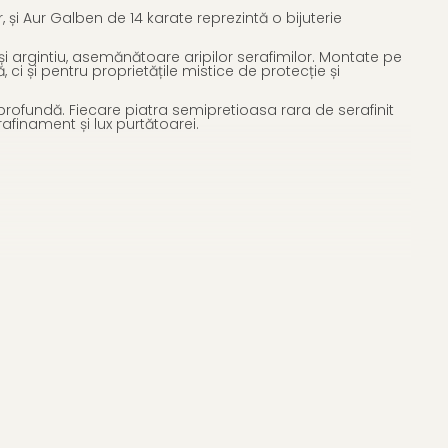
r, și Aur Galben de 14 karate reprezintă o bijuterie
s și argintiu, asemănătoare aripilor serafimilor. Montate pe
ci și pentru proprietățile mistice de protecție și
profundă. Fiecare piatra semipretioasa rara de serafinit
afinament și lux purtătoarei.
 nunți, evenimente formale, petreceri sau întâlniri de
lecție rară și prețioasă.