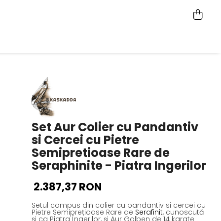
Set Aur Colier cu Pandantiv
si Cercei cu Pietre
Semipretioase Rare de
Seraphinite - Piatra Ingerilor
2.387,37 RON
Setul compus din colier cu pandantiv si cercei cu
Pietre Semiprețioase Rare de
Serafinit
, cunoscută
și ca Piatra Îngerilor, și Aur Galben de 14 karate