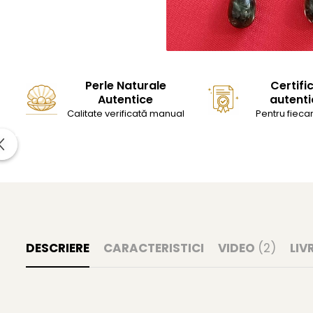
Perle Naturale
Certifi
Autentice
autenti
Calitate verificată manual
Pentru fiecar
DESCRIERE
CARACTERISTICI
VIDEO
(2)
LIV