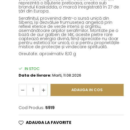
reprezintă o bijuterie pretioasa, creata sub
brandul Kaskadda, o marcă înregistrată în 27 de
țări din Europa.
Serafinitul, provenind dintr-o sursă unică din
Siberia, își dezvăluie frumusețea angelică prin
reflexii eterice de verde intens și argintiu,
asemănătoare aripilor serafimilor. Montate pe o
bază de aur galben de 14K, aceste pietre rare
captează energia divină, fiind apreciate nu doar
pentru estetica lor unică, ci și pentru proprietățile
mistice de protecție și vindecare spirituală.
Greutate: aproximativ 8,10 g
IN STOC
Data de livrare:
Marti, 11.08.2026
ADAUGA IN COS
Cod Produs:
5919
ADAUGA LA FAVORITE