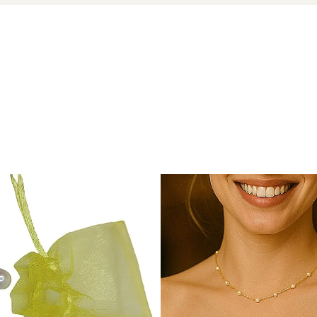
vine dintr-o singură sursă importantă cunoscută:
Munții Baika
nerale și pietre prețioase rare. Serafinitul este extras în princip
 exclusivitate acestei pietre.
 scară largă, iar accesul la zăcămintele din Siberia este limitat
lor de bijuterii rare.
e, fiind utilizat în ritualuri de purificare și protecție împotriva 
ină și călăuzele spirituale, facilitând accesul la cunoașterea co
ula intuiția și capacitățile extrasenzoriale, fiind considerat o piatr
u a induce vise lucide și pentru a călători în planurile astral
moniza energiile masculine și feminine, aducând echilibru și un
ntru a deschide canalele de comunicare cu spiritele strămoșilor, 