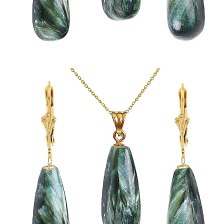
Seturi Perle cu Argint
Brățări cu Perle
Pandantive cu Perle
Brose cu Perle