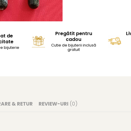
Pregătit pentru
Li
cat de
cadou
citate
Cutie de bijuterii inclusă
e bijuterie
gratuit
RARE & RETUR
REVIEW-URI
(0)