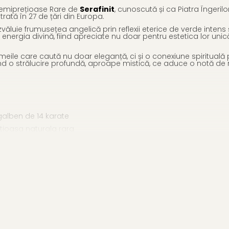
 Semiprețioase Rare de
Serafinit
, cunoscută și ca Piatra Îngerilo
ată în 27 de țări din Europa.
dezvăluie frumusețea angelică prin reflexii eterice de verde inten
ergia divină, fiind apreciate nu doar pentru estetica lor unică, 
eile care caută nu doar eleganță, ci și o conexiune spirituală 
ând o strălucire profundă, aproape mistică, ce aduce o notă de r
 galben de 14 karate
retioasa naturala rara
ste o alegere exclusivistă, ideală pentru ocazii speciale precum
, dar și păstrează o valoare durabilă în timp, fiind o piesă de co