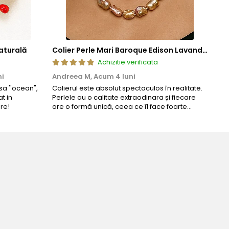
aturală
Colier Perle Mari Baroque Edison Lavandă, Calitatea AAA, Aur 14K | KASKADDA®
Achizitie verificata
ni
Andreea M,
Acum 4 luni
Mar
a ''ocean",
Colierul este absolut spectaculos în realitate.
Un c
t in
Perlele au o calitate extraodinara și fiecare
coma
re!
are o formă unică, ceea ce îl face foarte
comp
special. Nu seamănă cu nimic din ce am văzut
până acum. L-am purtat la un eveniment și am
primit multe ...
eria perfecta pentru ziua perfecta!
a Manea-Mocan