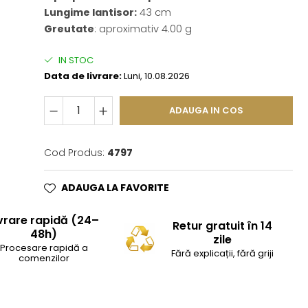
Lungime lantisor:
43 cm
Greutate
: aproximativ 4.00 g
IN STOC
Data de livrare:
Luni, 10.08.2026
ADAUGA IN COS
Cod Produs:
4797
ADAUGA LA FAVORITE
vrare rapidă (24–
Retur gratuit în 14
48h)
zile
Procesare rapidă a
Fără explicații, fără griji
comenzilor