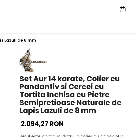
pis Lazuli de 8 mm
Set Aur 14 karate, Colier cu
Pandantiv si Cercei cu
Tortita Inchisa cu Pietre
Semipretioase Naturale de
Lapis Lazuli de 8 mm
2.094,27 RON
Setul este compus dintr-un colier cu pandantiv