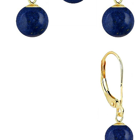
Seturi Perle cu Argint
Brățări cu Perle
Pandantive cu Perle
Brose cu Perle