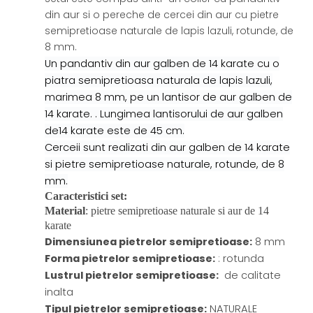
din aur si o pereche de cercei din aur cu pietre
semipretioase naturale de lapis lazuli, rotunde, de
8 mm.
Un pandantiv din aur galben de 14 karate cu o
piatra semipretioasa naturala de lapis lazuli,
marimea 8 mm, pe un lantisor de aur galben de
14 karate. . Lungimea lantisorului de aur galben
de14 karate este de 45 cm.
Cerceii sunt realizati din aur galben de 14 karate
si pietre semipretioase naturale, rotunde, de 8
mm.
Caracteristici set:
Material
: pietre semipretioase naturale si aur de 14
karate
Dimensiunea pietrelor semipretioase
:
8 mm
Forma pietrelor semipretioase
:
: rotunda
Lustrul pietrelor semipretioase
:
de calitate
inalta
Tipul pietrelor semipretioase
:
NATURALE