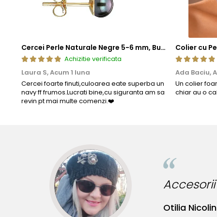
Cercei Perle Naturale Negre 5-6 mm, Buton AAA, Aur 14K (aur 585), Tip Șurub | KASKADDA®
Achizitie verificata
Laura S,
Acum 1 luna
Ada Baciu,
A
Cercei foarte finuti,culoarea eate superba un
Un colier foa
navy ff frumos.Lucrati bine,cu siguranta am sa
chiar au o ca
revin pt mai multe comenzi.❤️
ginale!