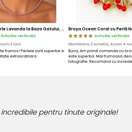
Colier cu Perle Lavanda la Baza Gatului, de 4-5 mm, Perle Rare, Calitate AAA+, Aur 14K | KASKADDA®
Broșa Ocean Coral cu Perlă N
Achizitie verificata
Achizitie verificata
cum 3 luni
Munteanu Cornelia,
Acum 4 lu
rte frumos! Perlele sunt superbe si
Buna, Am primit comanda cu bros
litate extraordinara.
este superba. Mai frumoasa deca
fotografie. Recomand cu increde
Bijut
Bianc