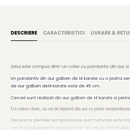
DESCRIERE
CARACTERISTICI
LIVRARE & RETU
Setul este compus dintr-un colier cu pandantiv din aur si
Un pandantiv din aur galben de 14 karate cu o piatra sem
de aur galben de14 karate este de 45 cm.
Cerceii sunt realizati din aur galben de 14 karate si pie
Un cadou clasic, un set de bijuterii din aur cu pietre semipretioase
Deoarece pietrele semipretioase sunt naturale este impo
sau in cazul pietrelor montate intr-un set de mai multe 