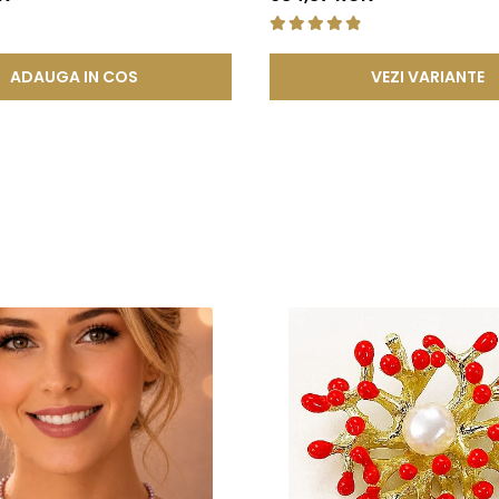
tatea in timp.
de mecanisme de deschidere si inchidere
, includ in structura l
atea si siguranta mecanismului. Acest element previne uzura prem
ADAUGA IN COS
VEZI VARIANTE
ea sigura a inchizatorilor si altor elemente ale bijuteriilor, conti
 compozitie confera o durabilitate sporita, reducand riscul de 
tica, functionalitate si rezistenta, permitand bijuteriilor sa isi pastre
a, ci si sigura si rezistenta la uzura zilnica. Astfel, clientii se pot bu