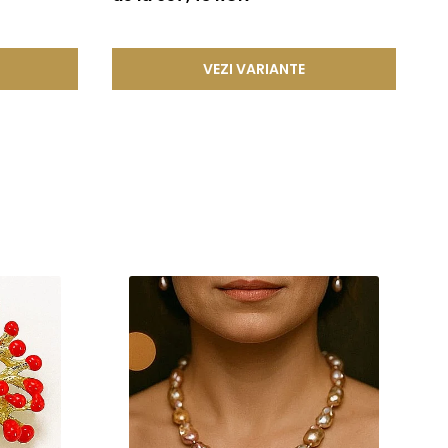
or un mic arc sau o tija metalica realizata dintr-un aliaj
atura si contribuie la mentinerea unei fixari stabile.
VEZI VARIANTE
n in structura lor un aliaj metalic comun, special ales
desfacere accidentala si asigurand o fixare sigura si de
ze frumusetea si valoarea in timp. Prin aplicarea acestor tehnici
cura de bijuterii rafinate, concepute pentru a oferi atat placere