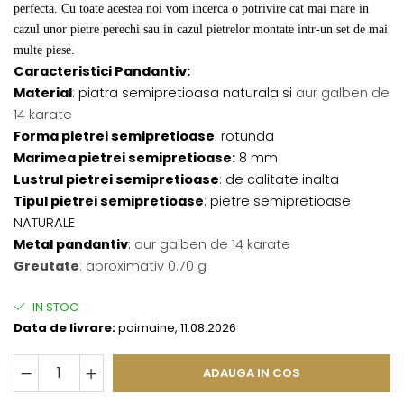
perfecta. Cu toate acestea noi vom incerca o potrivire cat mai mare in
cazul unor pietre perechi sau in cazul pietrelor montate intr-un set de mai
multe piese.
Caracteristici Pandantiv:
Material
: piatra semipretioasa naturala si
aur galben de
14 karate
Forma pietrei semipretioase
: rotunda
Marimea pietrei semipretioase:
8 mm
Lustrul pietrei semipretioase
: de calitate inalta
Tipul pietrei semipretioase
: pietre semipretioase
NATURALE
Metal pandantiv
:
aur galben de 14 karate
Greutate
: aproximativ 0.70 g
IN STOC
Data de livrare:
poimaine, 11.08.2026
ADAUGA IN COS