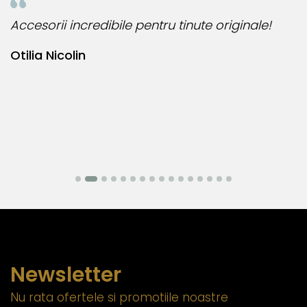
Accesorii incredibile pentru tinute originale!
B
Otilia Nicolin
B
Newsletter
Nu rata ofertele si promotiile noastre