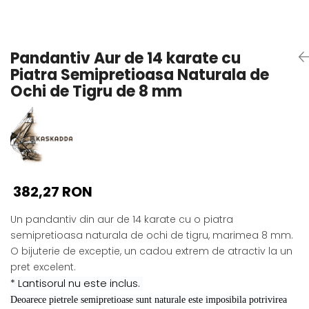
Seturi Perle cu Argint
Brățări cu Perle
Pandantive cu Perle
Pandantiv Aur de 14 karate cu
Brose cu Perle
Piatra Semipretioasa Naturala de
Ochi de Tigru de 8 mm
382,27 RON
Un pandantiv din aur de 14 karate cu o piatra
semipretioasa naturala de ochi de tigru, marimea 8 mm.
O bijuterie de exceptie, un cadou extrem de atractiv la un
pret excelent.
* Lantisorul nu este inclus.
Deoarece pietrele semipretioase sunt naturale este imposibila potrivirea