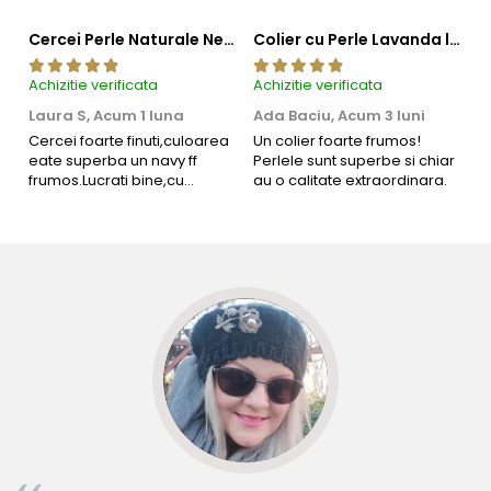
Cercei Perle Naturale Negre 5-6 mm, Buton AAA, Aur 14K (aur 585), Tip Șurub | KASKADDA®
Colier cu Perle Lavanda la Baza Gatului, de 4-5 mm, Perle Rare, Calitate AAA+, Aur 14K | KASKADDA®
Achizitie verificata
Achizitie verificata
Ac
Laura S,
Acum 1 luna
Ada Baciu,
Acum 3 luni
M
4
Cercei foarte finuti,culoarea
Un colier foarte frumos!
eate superba un navy ff
Perlele sunt superbe si chiar
B
frumos.Lucrati bine,cu
au o calitate extraordinara.
b
siguranta am sa revin pt mai
s
multe comenzi.❤️
d
R