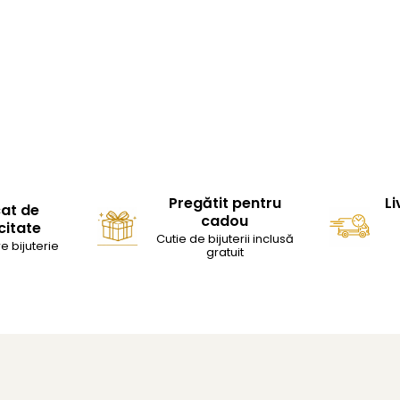
Pregătit pentru
Li
cat de
cadou
citate
Cutie de bijuterii inclusă
e bijuterie
gratuit