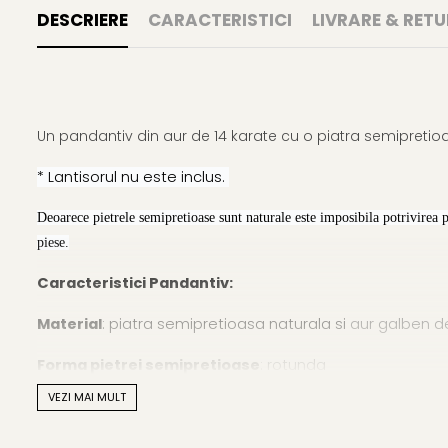
DESCRIERE
CARACTERISTICI
LIVRARE & RETU
Un pandantiv din aur de 14 karate cu o piatra semipretio
* Lantisorul nu este inclus.
Deoarece pietrele semipretioase sunt naturale este imposibila potrivirea 
piese.
Caracteristici Pandantiv:
Material
: piatra semipretioasa naturala si
aur galben de
Forma pietrei semipretioase
: rotunda
VEZI MAI MULT
Marimea pietrei semipretioase:
8 mm
Lustrul pietrei semipretioase
: de calitate inalta