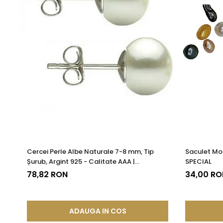
Cercei Perle Albe Naturale 7-8 mm, Tip
Saculet Mo
Șurub, Argint 925 - Calitate AAA |
SPECIAL
KASKADDA®
78,82 RON
34,00 RO
ADAUGA IN COS