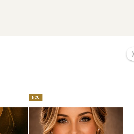
uterii impreuna cu alte cadouri: mostre de perle
area bijuteriilor.
NOU