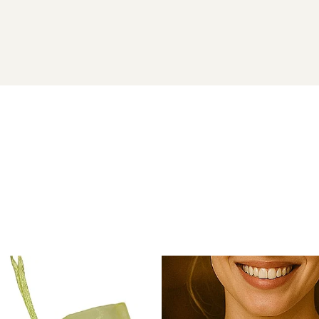
URALE
e 14 karate
vor ajunge la dumneavoastra intr-o cutiuta de bij
ipetioase naturale si aur de 14 karate) si saculet pentru pastr