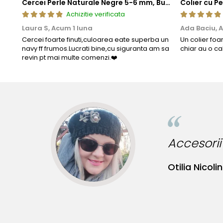
Cercei Perle Naturale Negre 5-6 mm, Buton AAA, Aur 14K (aur 585), Tip Șurub | KASKADDA®
Achizitie verificata
Laura S,
Acum 1 luna
Ada Baciu,
A
Cercei foarte finuti,culoarea eate superba un
Un colier foa
navy ff frumos.Lucrati bine,cu siguranta am sa
chiar au o ca
revin pt mai multe comenzi.❤️
 originale!