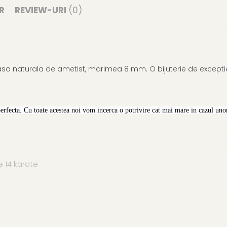
R
REVIEW-URI
(0)
asa naturala de ametist, marimea 8 mm. O bijuterie de exceptie
perfecta. Cu toate acestea noi vom incerca o potrivire cat mai mare in cazul unor
 14 karate