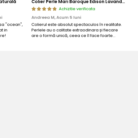
aturală
Colier Perle Mari Baroque Edison Lavandă, Calitatea AAA, Aur 14K | KASKADDA®
Achizitie verificata
ni
Andreea M,
Acum 5 luni
Mar
a ''ocean",
Colierul este absolut spectaculos în realitate.
Un c
t in
Perlele au o calitate extraodinara și fiecare
coma
re!
are o formă unică, ceea ce îl face foarte
comp
special. Nu seamănă cu nimic din ce am văzut
până acum. L-am purtat la un eveniment și am
primit multe ...
ijuteria perfecta pentru ziua perfecta!
ianca Manea-Mocan