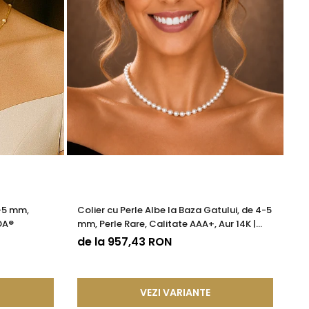
4-5 mm,
Colier cu Perle Albe la Baza Gatului, de 4-5
Co
DA®
mm, Perle Rare, Calitate AAA+, Aur 14K |
Ca
KASKADDA®
de la 957,43 RON
9
VEZI VARIANTE