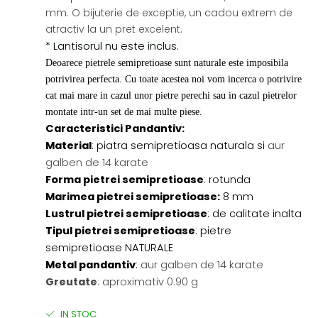
mm. O bijuterie de exceptie, un cadou extrem de
atractiv la un pret excelent.
* Lantisorul nu este inclus.
Deoarece pietrele semipretioase sunt naturale este imposibila
potrivirea perfecta. Cu toate acestea noi vom incerca o potrivire
cat mai mare in cazul unor pietre perechi sau in cazul pietrelor
montate intr-un set de mai multe piese.
Caracteristici Pandantiv:
Material
: piatra semipretioasa naturala si
aur
galben de 14 karate
Forma pietrei semipretioase
: rotunda
Marimea pietrei semipretioase:
8 mm
Lustrul pietrei semipretioase
: de calitate inalta
Tipul pietrei semipretioase
: pietre
semipretioase NATURALE
Metal pandantiv
:
aur galben de 14 karate
Greutate
: aproximativ 0.90 g
IN STOC