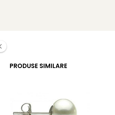
Tipul pietrei semipretioase
: pietre semipretioase NAT
Metal pandantiv
:
aur galben de 14 karate
Greutate
: aproximativ 0.90 g
*
Bijuteriile cu pietre semipretioase naturale si aur d
naturale, certificat de garantie (garantie 100% pietre sem
PRODUSE SIMILARE