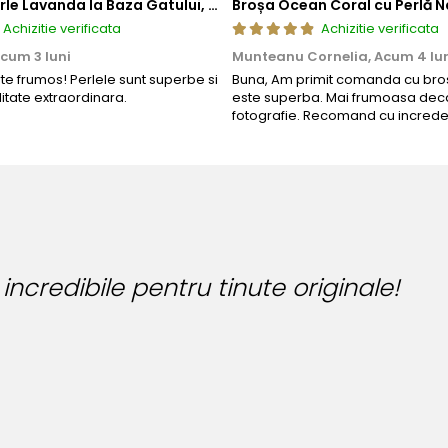
Colier cu Perle Lavanda la Baza Gatului, de 4-5 mm, Perle Rare, Calitate AAA+, Aur 14K | KASKADDA®
Broșa Ocean Coral cu Perlă N
Achizitie verificata
Achizitie verificata
cum 3 luni
Munteanu Cornelia,
Acum 4 lu
rte frumos! Perlele sunt superbe si
Buna, Am primit comanda cu bros
litate extraordinara.
este superba. Mai frumoasa deca
fotografie. Recomand cu increde
B
B