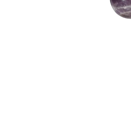
Seturi Perle cu Argint
Brățări cu Perle
Pandantive cu Perle
Brose cu Perle