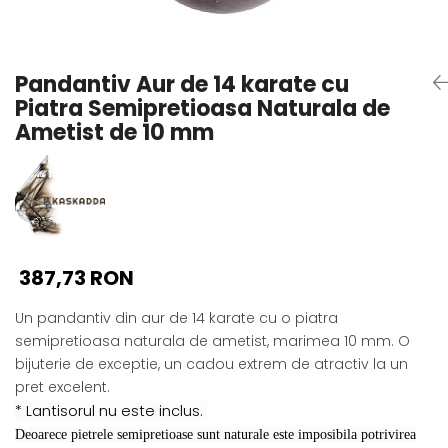
Seturi Perle cu Argint
Brățări cu Perle
Pandantive cu Perle
Pandantiv Aur de 14 karate cu
Brose cu Perle
Piatra Semipretioasa Naturala de
Ametist de 10 mm
387,73 RON
Un pandantiv din aur de 14 karate cu o piatra
semipretioasa naturala de ametist, marimea 10 mm. O
bijuterie de exceptie, un cadou extrem de atractiv la un
pret excelent.
* Lantisorul nu este inclus.
Deoarece pietrele semipretioase sunt naturale este imposibila potrivirea