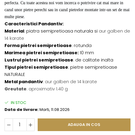
perfecta. Cu toate acestea noi vom incerca o potrivire cat mai mare in
cazul unor pietre perechi sau in cazul pietrelor montate intr-un set de mai
multe piese.
Caracteristici Pandantiv:
Material
: piatra semipretioasa naturala si
aur galben de
14 karate
Forma pietrei semipretioase
: rotunda
Marimea pietrei semipretioase:
10 mm
Lustrul pietrei semipretioase
: de calitate inalta
Tipul pietrei semipretioase
: pietre semipretioase
NATURALE
Metal pandantiv
:
aur galben de 14 karate
Greutate
: aproximativ 1.40 g
IN STOC
Data de livrare:
Marti, 11.08.2026
ADAUGA IN COS