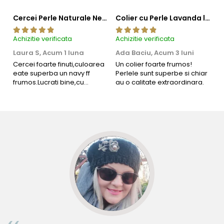
Cercei Perle Naturale Negre 5-6 mm, Buton AAA, Aur 14K (aur 585), Tip Șurub | KASKADDA®
Colier cu Perle Lavanda la Baza Gatului, de 4-5 mm, Perle Rare, Calitate AAA+, Aur 14K | KASKADDA®
Achizitie verificata
Achizitie verificata
Ac
Laura S,
Acum 1 luna
Ada Baciu,
Acum 3 luni
M
4
Cercei foarte finuti,culoarea
Un colier foarte frumos!
eate superba un navy ff
Perlele sunt superbe si chiar
B
frumos.Lucrati bine,cu
au o calitate extraordinara.
b
siguranta am sa revin pt mai
s
multe comenzi.❤️
d
R