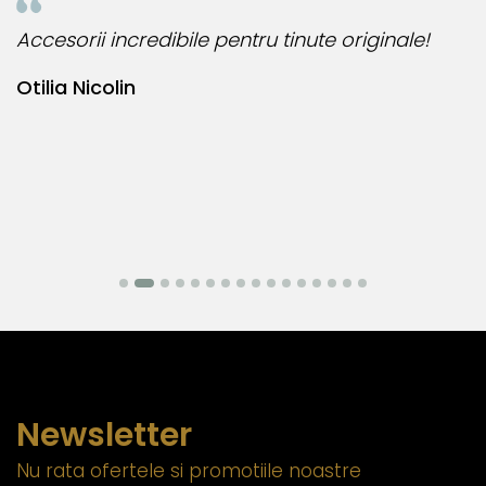
Accesorii incredibile pentru tinute originale!
B
Otilia Nicolin
B
Newsletter
Nu rata ofertele si promotiile noastre