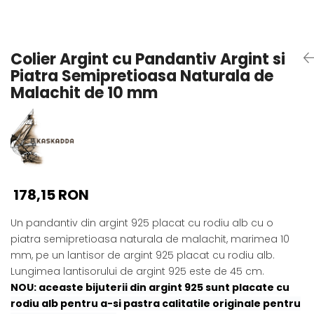
Seturi Perle cu Argint
Brățări cu Perle
Pandantive cu Perle
Colier Argint cu Pandantiv Argint si
Brose cu Perle
Piatra Semipretioasa Naturala de
Malachit de 10 mm
178,15 RON
Un pandantiv din argint 925 placat cu rodiu alb cu o
piatra semipretioasa naturala de malachit, marimea 10
mm, pe un lantisor de argint 925 placat cu rodiu alb.
Lungimea lantisorului de argint 925 este de 45 cm.
NOU: aceaste bijuterii din argint 925 sunt placate cu
rodiu alb pentru a-si pastra calitatile originale pentru