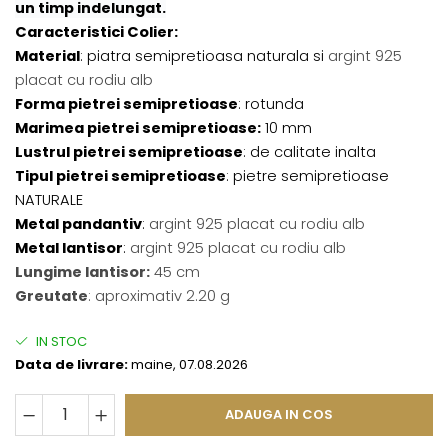
un timp indelungat.
Caracteristici Colier:
Material
: piatra semipretioasa naturala si
argint 925
placat cu rodiu alb
Forma pietrei semipretioase
: rotunda
Marimea pietrei semipretioase:
10 mm
Lustrul pietrei semipretioase
: de calitate inalta
Tipul pietrei semipretioase
: pietre semipretioase
NATURALE
Metal pandantiv
:
argint 925 placat cu rodiu alb
Metal lantisor
:
argint 925 placat cu rodiu alb
Lungime lantisor:
45 cm
Greutate
: aproximativ 2.20 g
IN STOC
Data de livrare:
maine, 07.08.2026
ADAUGA IN COS