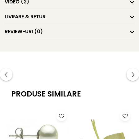
Tipul pietrei:
serafinit – piatra îngerilor, piatra
VIDEO
(2)
semipretioasa naturala rara
Dimensiunea pietrei:
20/8 mm
LIVRARE & RETUR
Forma
pietrei:
teardrop (lacrima)
Lungimea totală a cerceilor:
aproximativ 37 mm
REVIEW-URI
(0)
Greutate:
aproximativ 4,90 g
Calitate pietre semipretioase:
AA+
Cerceii Kaskadda cu Pietre Semipretioase Rare de Serafinit
sunt o alegere exclusivistă, ideală pentru ocazii speciale
precum nunți, evenimente formale, petreceri sau întâlniri
de afaceri. Această bijuterie nu doar îmbogățește orice
ținută, dar și păstrează o valoare durabilă în timp, fiind o
piesă de colecție rară și prețioasă.
Știați că?
PRODUSE SIMILARE
* Serafinitul
este o piatră semiprețioasă rară care
provine dintr-o singură sursă importantă
cunoscută:
Munții Baikal
, aflați în Siberia, Rusia. Această
regiune este cunoscută pentru diversitatea sa geologică,
fiind bogată în diferite minerale și pietre prețioase rare.