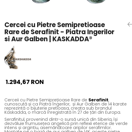
Seturi Perle cu Argint
Brățări cu Perle
Pandantive cu Perle
Cercei cu Pietre Semipretioase
Brose cu Perle
Rare de Serafinit - Piatra Ingerilor
si Aur Galben | KASKADDA®
1.294,67 RON
Cerceii cu Pietre Semiprețioase Rare de
Serafinit
,
cunoscută și ca Piatra Îngerilor,
și Aur Galben de 14 karate
reprezintă o bijuterie pretioasa, creata sub brandul
Kaskadda, o marcă înregistrată în 27 de țări din Europa.
Serafinitul, provenind dintr-o sursă unică din Siberia, își
dezvăluie frumusețea angelică prin reflexii eterice de verde
intens și argintiu, asemănătoare aripilor serafimilor.
Montate pe o bază de aur galben de 14K, aceste pietre