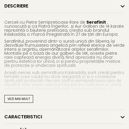
DESCRIERE
Cerceii cu Pietre Semiprețioase Rare de
Serafinit
,
cunoscută și ca Piatra Îngerilor,
și Aur Galben de 14 karate
reprezintă o bijuterie pretioasa, creata sub brandul
Kaskadda, o marcă înregistrată în 27 de țări din Europa.
Serafinitul, provenind dintr-o sursă unică din Siberia, își
dezvăluie frumusețea angelică prin reflexii eterice de verde
intens și argintiu, asemănătoare aripilor serafimilor.
Montate pe o bază de aur galben de 14K, aceste pietre
rare captează energia divină, fiind apreciate nu doar
pentru estetica lor unică, ci și pentru proprietățile mistice
de protecție și vindecare spirituală.
Acești cercei, sub semnătura Kaskadda, sunt creați pentru
femeile care caută nu doar eleganță, ci și o conexiune
spirituală profundă. Fiecare piatra semipretioasa rara de
serafinit este atent selecționata pentru calitatea ei unică,
reflectând o strălucire profundă, aproape mistică, ce
aduce o notă de rafinament și lux purtătoarei.
VEZI MAI MULT
Caracteristici cercei:
CARACTERISTICI
Material:
pietre semipretioase rare de serafinit si aur
galben de 14 karate