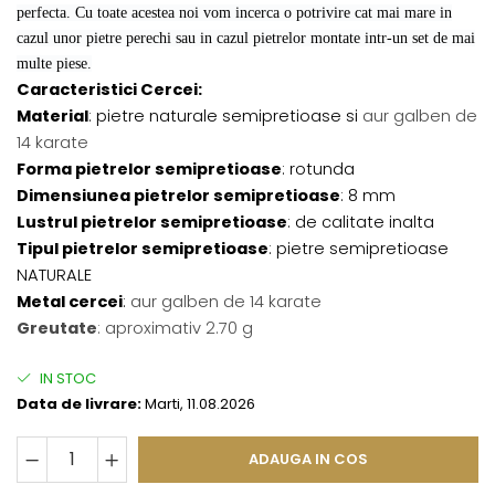
perfecta. Cu toate acestea noi vom incerca o potrivire cat mai mare in
cazul unor pietre perechi sau in cazul pietrelor montate intr-un set de mai
multe piese.
Caracteristici Cercei:
Material
: pietre naturale semipretioase si
aur galben de
14 karate
Forma pietrelor semipretioase
: rotunda
Dimensiunea pietrelor semipretioase
: 8 mm
Lustrul pietrelor semipretioase
: de calitate inalta
Tipul pietrelor semipretioase
: pietre semipretioase
NATURALE
Metal cercei
:
aur galben de 14 karate
Greutate
: aproximativ 2.70 g
IN STOC
Data de livrare:
Marti, 11.08.2026
ADAUGA IN COS