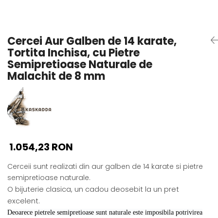
Seturi Perle cu Argint
Brățări cu Perle
Pandantive cu Perle
Cercei Aur Galben de 14 karate,
Brose cu Perle
Tortita Inchisa, cu Pietre
Semipretioase Naturale de
Malachit de 8 mm
1.054,23 RON
Cerceii sunt realizati din aur galben de 14 karate si pietre
semipretioase naturale.
O bijuterie clasica, un cadou deosebit la un pret
excelent.
Deoarece pietrele semipretioase sunt naturale este imposibila potrivirea