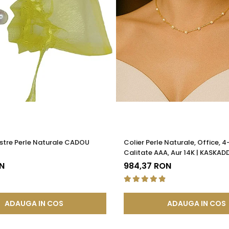
 termen lung. Datorita compozitiei metalurgice specifice, anumi
i feromagnetice, permitandu-le sa interactioneze cu un camp m
za autenticitatea, puritatea sau compozitia bijuteriei, care re
tija metalica interna, realizata dintr-un aliaj metalic comun 
tatea in timp.
de mecanisme de deschidere si inchidere
, includ in structura l
atea si siguranta mecanismului. Acest element previne uzura prem
ea sigura a inchizatorilor si altor elemente ale bijuteriilor, conti
 compozitie confera o durabilitate sporita, reducand riscul de 
stre Perle Naturale CADOU
Colier Perle Naturale, Office, 
tica, functionalitate si rezistenta, permitand bijuteriilor sa isi pastre
Calitate AAA, Aur 14K | KASKAD
a, ci si sigura si rezistenta la uzura zilnica. Astfel, clientii se pot bu
N
984,37 RON
ADAUGA IN COS
ADAUGA IN COS