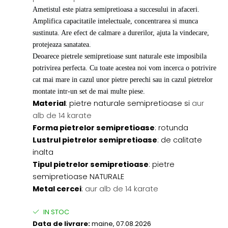
Ametistul este piatra semipretioasa a succesului in afaceri.
Amplifica capacitatile intelectuale, concentrarea si munca
sustinuta. Are efect de calmare a durerilor, ajuta la vindecare,
protejeaza sanatatea.
Deoarece pietrele semipretioase sunt naturale este imposibila
potrivirea perfecta. Cu toate acestea noi vom incerca o potrivire
cat mai mare in cazul unor pietre perechi sau in cazul pietrelor
montate intr-un set de mai multe piese.
Material
: pietre naturale semipretioase si
aur
alb de 14 karate
Forma pietrelor semipretioase
: rotunda
Lustrul pietrelor semipretioase
: de calitate
inalta
Tipul pietrelor semipretioase
: pietre
semipretioase NATURALE
Metal cercei
:
aur alb de 14 karate
IN STOC
Data de livrare:
maine, 07.08.2026