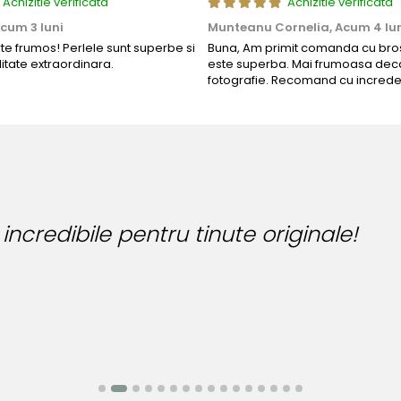
Achizitie verificata
Achizitie verificata
cum 3 luni
Munteanu Cornelia,
Acum 4 lu
rte frumos! Perlele sunt superbe si
Buna, Am primit comanda cu bros
litate extraordinara.
este superba. Mai frumoasa deca
fotografie. Recomand cu increde