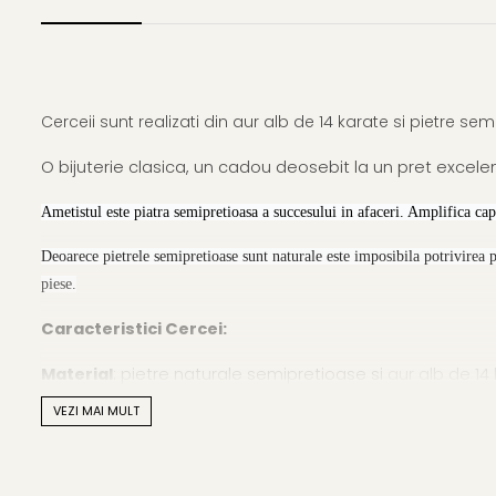
Cerceii sunt realizati din aur alb de 14 karate si pietre s
O bijuterie clasica, un cadou deosebit la un pret excelen
Ametistul este piatra semipretioasa a succesului in afaceri. Amplifica capa
Deoarece pietrele semipretioase sunt naturale este imposibila potrivirea 
piese.
Caracteristici Cercei:
Material
: pietre naturale semipretioase si
aur alb de 14
VEZI MAI MULT
Forma pietrelor semipretioase
: rotunda
Lustrul pietrelor semipretioase
: de calitate inalta