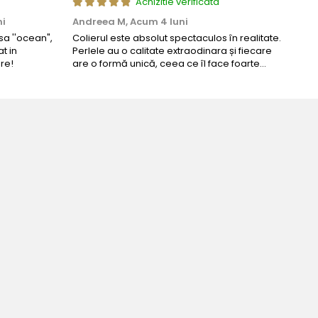
Achizitie verificata
ni
Andreea M,
Acum 4 luni
Mar
a ''ocean",
Colierul este absolut spectaculos în realitate.
Un c
t in
Perlele au o calitate extraodinara și fiecare
coma
re!
are o formă unică, ceea ce îl face foarte
comp
special. Nu seamănă cu nimic din ce am văzut
până acum. L-am purtat la un eveniment și am
primit multe ...
Bijuteria perfecta pentru ziua perfe
Bianca Manea-Mocan