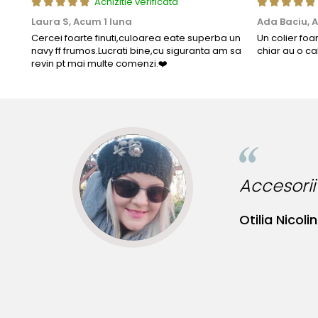
Achizitie verificata
Laura S,
Acum 1 luna
Ada Baciu,
A
Cercei foarte finuti,culoarea eate superba un
Un colier foa
navy ff frumos.Lucrati bine,cu siguranta am sa
chiar au o ca
revin pt mai multe comenzi.❤️
nute originale!