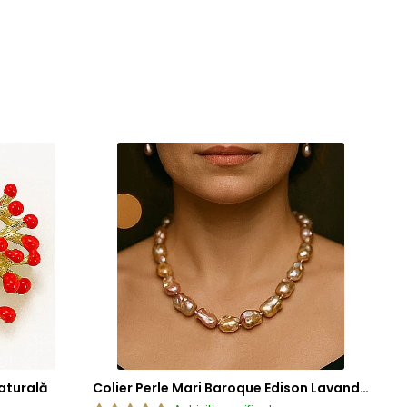
aturală
Colier Perle Mari Baroque Edison Lavandă, Calitatea AAA, Aur 14K | KASKADDA®