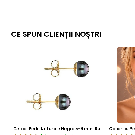
CE SPUN CLIENȚII NOȘTRI
Cercei Perle Naturale Negre 5-6 mm, Buton AAA, Aur 14K (aur 585), Tip Șurub | KASKADDA®