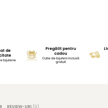
Pregătit pentru
Li
cat de
cadou
citate
Cutie de bijuterii inclusă
e bijuterie
gratuit
R
REVIEW-URI
(0)