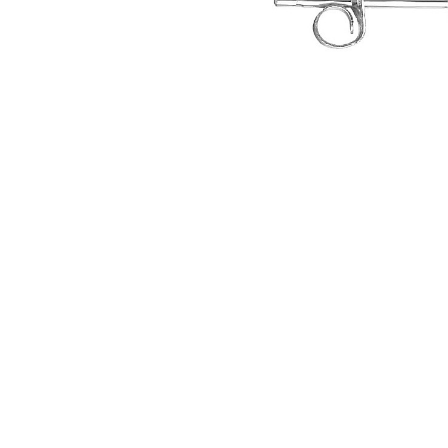
Seturi Perle cu Argint
Brățări cu Perle
Pandantive cu Perle
Brose cu Perle