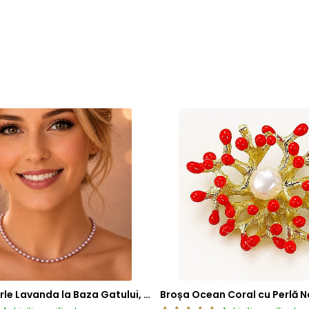
Colier cu Perle Lavanda la Baza Gatului, de 4-5 mm, Perle Rare, Calitate AAA+, Aur 14K | KASKADDA®
Broșa Ocean Coral cu Perlă N