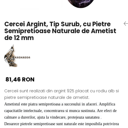
Seturi Perle cu Argint
Brățări cu Perle
Pandantive cu Perle
Cercei Argint, Tip Surub, cu Pietre
Brose cu Perle
Semipretioase Naturale de Ametist
de 12 mm
81,46 RON
Cerceii sunt realizati din argint 925 placat cu rodiu alb si
pietre semipretioase naturale de ametist.
Ametistul este piatra semipretioasa a succesului in afaceri. Amplifica
capacitatile intelectuale, concentrarea si munca sustinuta. Are efect de
calmare a durerilor, ajuta la vindecare, protejeaza sanatatea .
Deoarece pietrele semipretioase sunt naturale este imposibila potrivirea