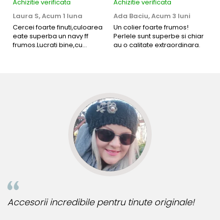
Achizitie verificata
Achizitie verificata
Ac
Laura S,
Acum 1 luna
Ada Baciu,
Acum 3 luni
M
4
Cercei foarte finuti,culoarea
Un colier foarte frumos!
eate superba un navy ff
Perlele sunt superbe si chiar
B
frumos.Lucrati bine,cu
au o calitate extraordinara.
b
siguranta am sa revin pt mai
s
multe comenzi.❤️
d
R
Accesorii incredibile pentru tinute originale!
B