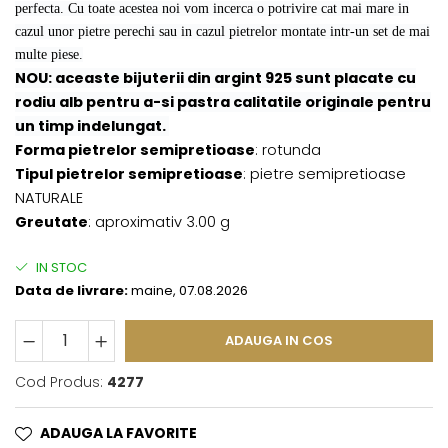
perfecta. Cu toate acestea noi vom incerca o potrivire cat mai mare in
cazul unor pietre perechi sau in cazul pietrelor montate intr-un set de mai
multe piese.
NOU: aceaste bijuterii din argint 925 sunt placate cu
rodiu alb pentru a-si pastra calitatile originale pentru
un timp indelungat.
Forma pietrelor semipretioase
: rotunda
Tipul pietrelor semipretioase
: pietre semipretioase
NATURALE
Greutate
: aproximativ 3.00 g
IN STOC
Data de livrare:
maine, 07.08.2026
ADAUGA IN COS
Cod Produs:
4277
ADAUGA LA FAVORITE