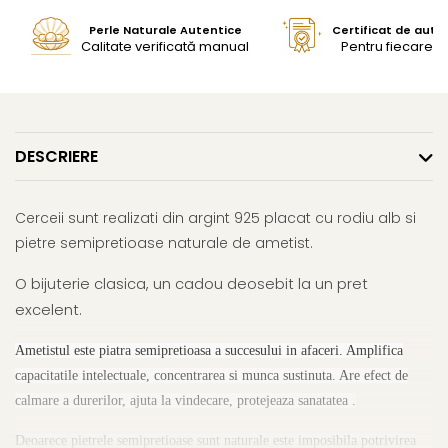
Perle Naturale Autentice
Certificat de aute
Calitate verificată manual
Pentru fiecare bi
DESCRIERE
Cerceii sunt realizati din argint 925 placat cu rodiu alb si
pietre semipretioase naturale de ametist.
O bijuterie clasica, un cadou deosebit la un pret
excelent.
Ametistul este piatra semipretioasa a succesului in afaceri. Amplifica
capacitatile intelectuale, concentrarea si munca sustinuta. Are efect de
calmare a durerilor, ajuta la vindecare, protejeaza sanatatea .
Deoarece pietrele semipretioase sunt naturale este imposibila potrivirea