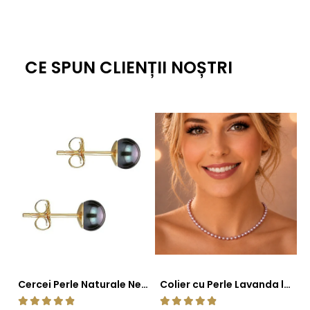
CE SPUN CLIENȚII NOȘTRI
Cercei Perle Naturale Negre 5-6 mm, Buton AAA, Aur 14K (aur 585), Tip Șurub | KASKADDA®
Colier cu Perle Lavanda la Baza Gatului, de 4-5 mm, Perle Rare, Calitate AAA+, Aur 14K | KASKADDA®