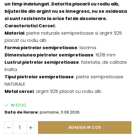
un timp indelungat. Datorita placarii cu rodiu alb,
bijuteriile din argint nu se innegresc, nu se oxideaza
si sunt rezistente la orice fel de decolorare.
Caracteristici Cercei:
Material
: pietre naturale semipretioase si argint 925
placat cu rodiu alb
Forma pietrelor semipretioase
: lacrima
Dimensiunea pietrelor semipretioase
: 16/18 mm
Lustrul pietrelor semipretioase
: fatetate, de calitate
inalta
Tipul pietrelor semipretioase
: pietre semipretioase
NATURALE
Metal cercei
: argint 925 placat cu rodiu alb
IN STOC
Data de livrare:
poimaine, 11.08.2026
ADAUGA IN COS