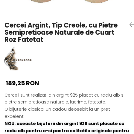
Seturi Perle cu Argint
Brățări cu Perle
Pandantive cu Perle
Cercei Argint, Tip Creole, cu Pietre
Brose cu Perle
Semipretioase Naturale de Cuart
Roz Fatetat
189,25 RON
Cerceii sunt realizati din argint 925 placat cu rodiu alb si
pietre semipretioase naturale, lacrima, fatetate.
O bijuterie clasica, un cadou deosebit la un pret
excelent.
NOU: aceaste bijuterii din argint 925 sunt placate cu
rodiu alb pentru a-si pastra calitatile originale pentru