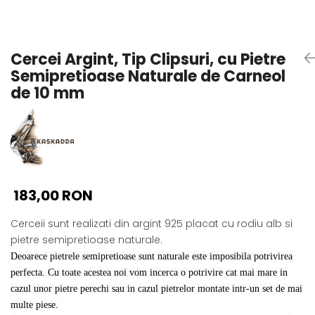
Seturi Perle cu Argint
Brățări cu Perle
Pandantive cu Perle
Cercei Argint, Tip Clipsuri, cu Pietre
Brose cu Perle
Semipretioase Naturale de Carneol
de 10 mm
183,00 RON
Cerceii sunt realizati din argint 925 placat cu rodiu alb si
pietre semipretioase naturale.
Deoarece pietrele semipretioase sunt naturale este imposibila potrivirea
perfecta. Cu toate acestea noi vom incerca o potrivire cat mai mare in
cazul unor pietre perechi sau in cazul pietrelor montate intr-un set de mai
multe piese.