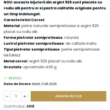
NOU: aceaste bijuterii din argint 925 sunt placate cu
rodiu alb pentru a-si pastra calitatile originale pentru
un timp indelungat.
Caracteristici Cercei:
Material
: pietre naturale semipretioase si argint 925
placat cu rodiu alb
Forma pietrelor semipretioase
: rotunda
Lustrul pietrelor semipretioase
: de calitate inalta
Tipul pietrelor semipretioase
: pietre semipretioase
NATURALE
Metal cercei
: argint 925 placat cu rodiu alb
Greutate
: aproximativ 4.50 g
IN STOC
Data de livrare:
Marti, 11.08.2026
ADAUGA IN COS
Cod Produs:
4518