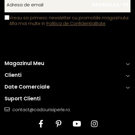
doar eleganta, ci si sigura si rezistenta la uzura zilnica. Astfel,
clientii se pot bucura de bijuterii rafinate, concepute pentru a
Vreau sa primesc newsletter cu promotiile magazinului.
oferi atat placere estetica, cat si fiabilitate de lunga durata.
Afla mai multe in
Politica de Confidentialitate
Magazinul Meu
Clienti
Date Comerciale
Suport Clienti
contact@cadourisiperle.ro