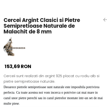
Seturi Perle cu Argint
Brățări cu Perle
Pandantive cu Perle
Cercei Argint Clasici si Pietre
Brose cu Perle
Semipretioase Naturale de
Malachit de 8 mm
153,69 RON
Cerceii sunt realizati din argint 925 placat cu rodiu alb si
pietre semipretioase naturale.
Deoarece pietrele semipretioase sunt naturale este imposibila potrivirea
perfecta. Cu toate acestea noi vom incerca o potrivire cat mai mare in
cazul unor pietre perechi sau in cazul pietrelor montate intr-un set de mai
multe piese.