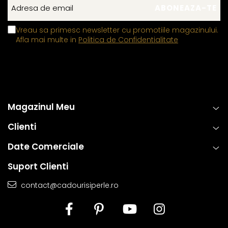
doar eleganta, ci si sigura si rezistenta la uzura zilnica. Astfel,
clientii se pot bucura de bijuterii rafinate, concepute pentru a
Vreau sa primesc newsletter cu promotiile magazinului.
oferi atat placere estetica, cat si fiabilitate de lunga durata.
Afla mai multe in
Politica de Confidentialitate
Magazinul Meu
Clienti
Date Comerciale
Suport Clienti
contact@cadourisiperle.ro