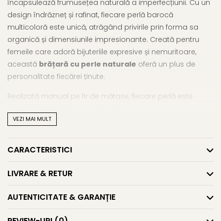
încapsulează frumusețea naturală a imperfecțiunii. Cu un
design îndrăzneț și rafinat, fiecare perlă barocă
multicoloră este unică, atrăgând privirile prin forma sa
organică și dimensiunile impresionante. Creată pentru
femeile care adoră bijuteriile expresive și nemuritoare,
această
brățară cu perle naturale
oferă un plus de
personalitate fiecărei ținute.
Realizată manual pe fir de mătase, fiecare perlă este
înnodată cu grijă pentru durabilitate și estetică.
VEZI MAI MULT
Închizătoarea și lănțișorul de prelungire sunt
confecționate din argint 925, adăugând un contrast
elegant față de nuanțele bogate ale perlelor. Această
CARACTERISTICI
brățară argint cu perle
este potrivită pentru ocazii
speciale, ținute boho-chic sau cadouri statement. O
LIVRARE & RETUR
alegere ideală pentru iubitoarele de
brățări perle
naturale
care vor să poarte un simbol al naturii nefiltrate.
AUTENTICITATE & GARANȚIE
Fiecare piesă este unică – iar în acest caz, tocmai
REVIEW-URI
(0)