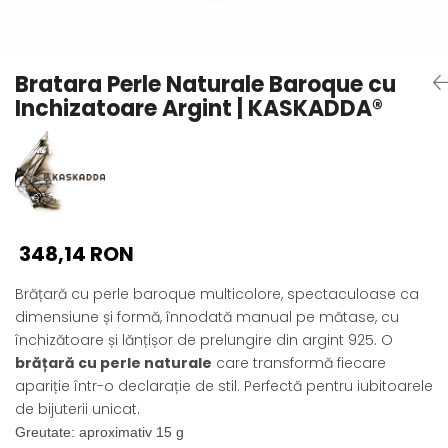
Seturi Perle cu Argint
Brățări cu Perle
Pandantive cu Perle
Bratara Perle Naturale Baroque cu
Brose cu Perle
Inchizatoare Argint | KASKADDA®
348,14 RON
Brățară cu perle baroque multicolore, spectaculoase ca
dimensiune și formă, înnodată manual pe mătase, cu
închizătoare și lănțișor de prelungire din argint 925. O
brățară cu perle naturale
care transformă fiecare
apariție într-o declarație de stil. Perfectă pentru iubitoarele
de bijuterii unicat.
Greutate: aproximativ 15 g