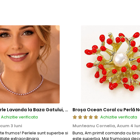
tija metalica interna, realizata dintr-un aliaj metalic comun 
tatea in timp.
de mecanisme de deschidere si inchidere
, includ in structura l
atea si siguranta mecanismului. Acest element previne uzura prem
ea sigura a inchizatorilor si altor elemente ale bijuteriilor, conti
 compozitie confera o durabilitate sporita, reducand riscul de 
tica, functionalitate si rezistenta, permitand bijuteriilor sa isi pastre
a, ci si sigura si rezistenta la uzura zilnica. Astfel, clientii se pot bu
Colier cu Perle Lavanda la Baza Gatului, de 4-5 mm, Perle Rare, Calitate AAA+, Aur 14K | KASKADDA®
Broșa Ocean Coral cu Perlă N
Achizitie verificata
Achizitie verificata
cum 3 luni
Munteanu Cornelia,
Acum 4 lu
rte frumos! Perlele sunt superbe si
Buna, Am primit comanda cu bros
litate extraordinara.
este superba. Mai frumoasa deca