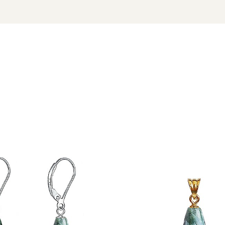
, dar și păstrează o valoare durabilă în timp, fiind o piesă de co
vine dintr-o singură sursă importantă cunoscută:
Munții Baika
nerale și pietre prețioase rare. Serafinitul este extras în princip
 exclusivitate acestei pietre.
 scară largă, iar accesul la zăcămintele din Siberia este limitat
lor de bijuterii rare.
e, fiind utilizat în ritualuri de purificare și protecție împotriva 
ină și călăuzele spirituale, facilitând accesul la cunoașterea co
ula intuiția și capacitățile extrasenzoriale, fiind considerat o piatr
u a induce vise lucide și pentru a călători în planurile astral
moniza energiile masculine și feminine, aducând echilibru și un
ntru a deschide canalele de comunicare cu spiritele strămoșilor, 