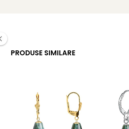
afaceri. Această bijuterie nu doar îmbogățește orice ținută
Știați că?
* Serafinitul
este o piatră semiprețioasă rară care pro
pentru diversitatea sa geologică, fiind bogată în diferite mi
adânci lacuri din lume, ceea ce adaugă o aură de mister și
* Datorită rarității sale, serafinitul nu este disponibil pe
PRODUSE SIMILARE
prețioasă și căutată în rândul colecționarilor și al pasionați
* Serafinitul este considerat un talisman al vindecării divin
* Serafinitul poate intensifica legătura cu ființele de lum
* În tradițiile mistice, serafinitul este folosit pentru a stim
* Această piatră rară este adesea plasată sub pernă pentr
* Serafinitul este cunoscut pentru abilitatea sa de a ar
* În multe practici spirituale, serafinitul este utilizat pe