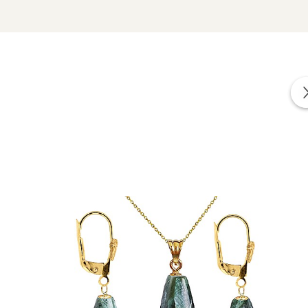
lecție rară și prețioasă.
l
, aflați în Siberia, Rusia. Această regiune este cunoscută
al din
zona lacului Baikal
, unul dintre cele mai mari și
, ceea ce face ca această piatră să fie cu atât mai
energiilor negative.
smică și la tărâmurile superioare.
ă a clarviziunii și a profeției.
e.
itate între aceste forțe complementare.
fiind o piatră a conexiunii cu rădăcinile ancestrale.