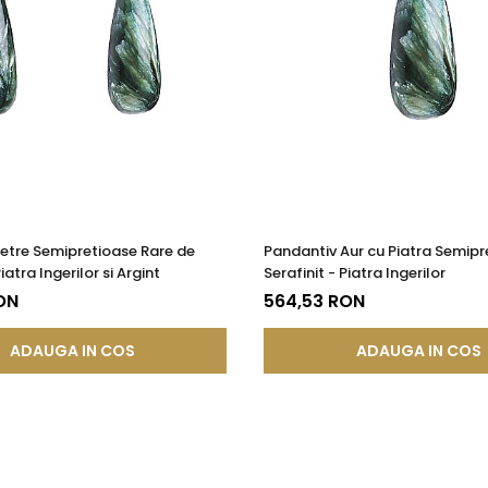
ii, fiind asociată cu reînnoirea și regenerarea, atât în plan fiz
 profundă, ajutând la liniștirea minții și la accesarea stării de
se spune că poate curăța și purifica aura, aliniind toate corpuri
 aur si argint utilizate in realizarea bijuteriilor
 siguranta bijuteriilor, anumite componente esentiale sunt fabri
ietre Semipretioase Rare de
Pandantiv Aur cu Piatra Semipr
in aur si argint si zalele duble din aur si argint includ in structur
Piatra Ingerilor si Argint
Serafinit - Piatra Ingerilor
obal in productia de bijuterii fine, fiind utilizata de toti
ON
564,53 RON
te interne nu afecteaza aspectul, calitatea sau autenticitatea 
a rezistenta si siguranta bijuteriei in utilizarea zilnica.
ADAUGA IN COS
ADAUGA IN COS
l sunt metale moi, iar componentele care necesita o rezistent
 termen lung. Datorita compozitiei metalurgice specifice, anumi
i feromagnetice, permitandu-le sa interactioneze cu un camp m
za autenticitatea, puritatea sau compozitia bijuteriei, care re