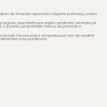
 Galben de 14 karate reprezintă o bijuterie pretioasa, creata
s și argintiu, asemănătoare aripilor serafimilor. Montate pe
ci și pentru proprietățile mistice de protecție și
profundă. Fiecare piatra semipretioasa rara de serafinit
afinament și lux purtătoarei.
 nunți, evenimente formale, petreceri sau întâlniri de