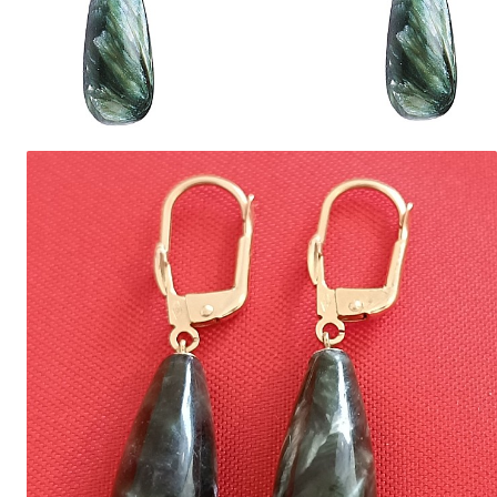
Seturi Perle cu Argint
Brățări cu Perle
Pandantive cu Perle
Brose cu Perle