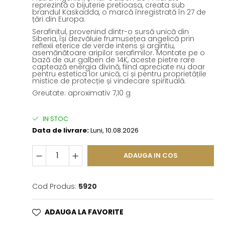
reprezintă o bijuterie pretioasa, creata sub
brandul Kaskadda, o marcă înregistrată în 27 de
țări din Europa.
Serafinitul, provenind dintr-o sursă unică din
Siberia, își dezvăluie frumusețea angelică prin
reflexii eterice de verde intens și argintiu,
asemănătoare aripilor serafimilor. Montate pe o
bază de aur galben de 14K, aceste pietre rare
captează energia divină, fiind apreciate nu doar
pentru estetica lor unică, ci și pentru proprietățile
mistice de protecție și vindecare spirituală.
Greutate: aproximativ 7,10 g
IN STOC
Data de livrare:
Luni, 10.08.2026
ADAUGA IN COS
Cod Produs:
5920
ADAUGA LA FAVORITE