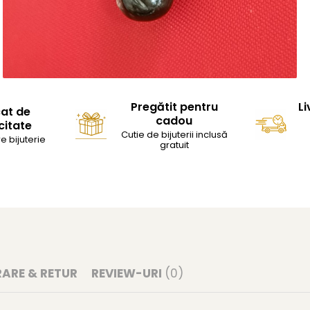
Pregătit pentru
Li
cat de
cadou
citate
Cutie de bijuterii inclusă
e bijuterie
gratuit
RARE & RETUR
REVIEW-URI
(0)