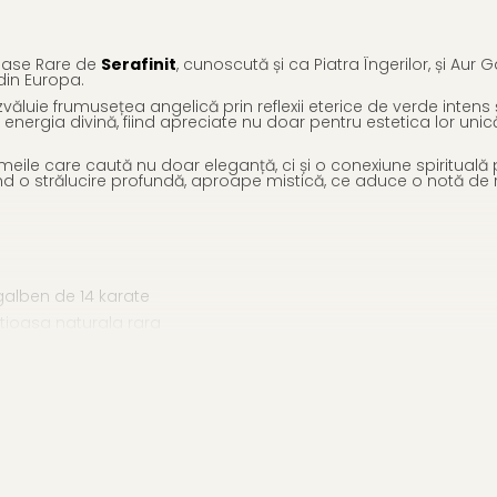
ioase Rare de
Serafinit
, cunoscută și ca Piatra Îngerilor, și Aur
din Europa.
dezvăluie frumusețea angelică prin reflexii eterice de verde inten
ergia divină, fiind apreciate nu doar pentru estetica lor unică, 
eile care caută nu doar eleganță, ci și o conexiune spirituală 
ând o strălucire profundă, aproape mistică, ce aduce o notă de r
 galben de 14 karate
retioasa naturala rara
ste o alegere exclusivistă, ideală pentru ocazii speciale precum