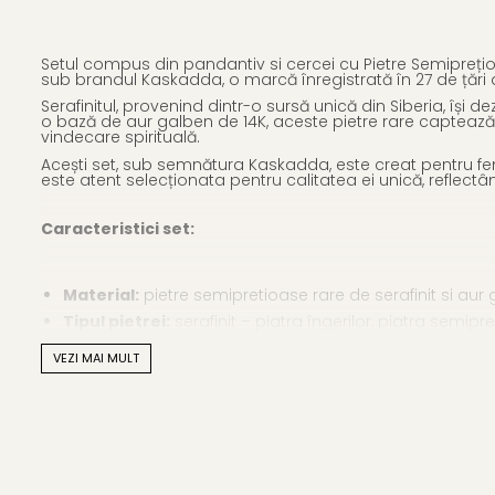
Setul compus din pandantiv si cercei cu Pietre Semipreț
sub brandul Kaskadda, o marcă înregistrată în 27 de țări 
Serafinitul, provenind dintr-o sursă unică din Siberia, își 
o bază de aur galben de 14K, aceste pietre rare captează en
vindecare spirituală.
Acești set, sub semnătura Kaskadda, este creat pentru fem
este atent selecționata pentru calitatea ei unică, reflect
Caracteristici set:
Material:
pietre semipretioase rare de serafinit si aur
Tipul pietrei:
serafinit – piatra îngerilor, piatra semip
Dimensiunea pietrei:
20/8 mm
VEZI MAI MULT
Forma
pietrei:
teardrop (lacrima)
Lungimea totală a cerceilor:
aproximativ 37 mm
Greutate:
aproximativ 7,10 g
Calitate pietre semipretioase:
AA+
Setul Kaskadda cu Pietre Semipretioase Rare de Serafinit e