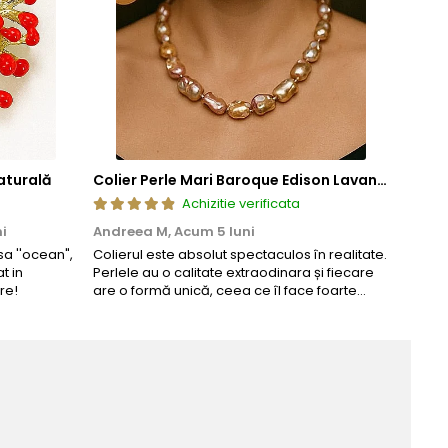
aturală
Colier Perle Mari Baroque Edison Lavandă, Calitatea AAA, Aur 14K | KASKADDA®
Achizitie verificata
i
Andreea M,
Acum 5 luni
Maria
a ''ocean",
Colierul este absolut spectaculos în realitate.
Un coli
t in
Perlele au o calitate extraodinara și fiecare
comand
re!
are o formă unică, ceea ce îl face foarte
comple
special. Nu seamănă cu nimic din ce am
văzut până acum. L-am purtat la un
eveniment și am primit multe ...