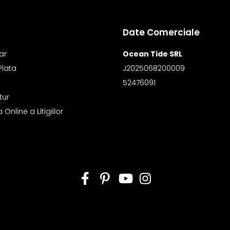
Date Comerciale
ar
Ocean Tide SRL
Plata
J2025068200009
52476091
tur
Online a Litigiilor