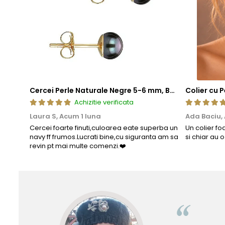
Cercei Perle Naturale Negre 5-6 mm, Buton AAA, Aur 14K (aur 585), Tip Șurub | KASKADDA®
Achizitie verificata
Laura S,
Acum 1 luna
Ada Baciu,
Cercei foarte finuti,culoarea eate superba un
Un colier fo
navy ff frumos.Lucrati bine,cu siguranta am sa
si chiar au 
revin pt mai multe comenzi.❤️