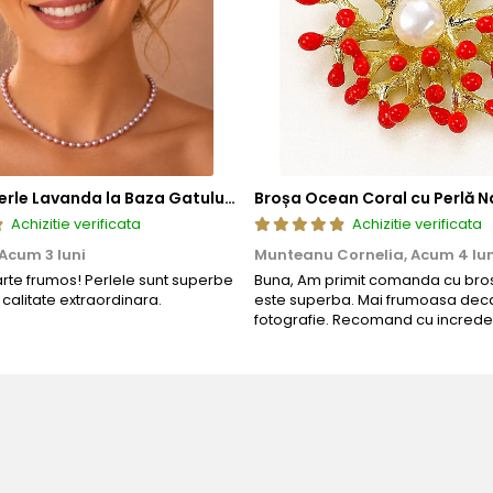
Colier cu Perle Lavanda la Baza Gatului, de 4-5 mm, Perle Rare, Calitate AAA+, Aur 14K | KASKADDA®
Broșa Ocean Coral cu Perlă N
Achizitie verificata
Achizitie verificata
Acum 3 luni
Munteanu Cornelia,
Acum 4 lun
arte frumos! Perlele sunt superbe
Buna, Am primit comanda cu bros
o calitate extraordinara.
este superba. Mai frumoasa deca
fotografie. Recomand cu increde