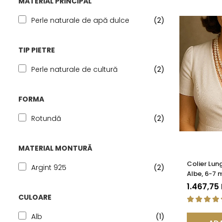
MATERIAL PRINCIPAL
Seturi Perle cu Argint
Brățări cu Perle
Perle naturale de apă dulce
(2)
Pandantive cu Perle
Brose cu Perle
TIP PIETRE
Perle naturale de cultură
(2)
FORMA
Rotundă
(2)
MATERIAL MONTURĂ
Colier Lun
Argint 925
(2)
Albe, 6-7 
Închizătoar
1.467,75
KASKADDA
CULOARE
Alb
(1)