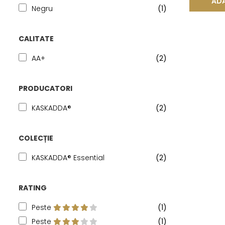
ADA
Negru
(1)
CALITATE
AA+
(2)
PRODUCATORI
KASKADDA®
(2)
COLECȚIE
KASKADDA® Essential
(2)
RATING
Peste
(1)
Peste
(1)