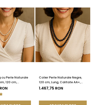
g cu Perle Naturale
Colier Perle Naturale Negre,
mm, 120 cm,
120 cm, Lung, Calitate AA+,
e Argint 925 |
Argint 925 | KASKADDA®
 RON
1.467,75 RON
®