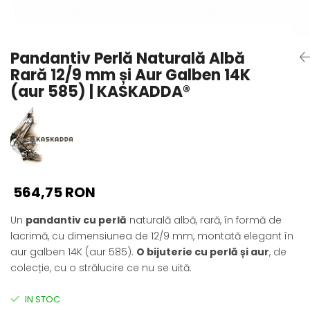
Seturi Perle cu Argint
Brățări cu Perle
Pandantive cu Perle
Pandantiv Perlă Naturală Albă
Brose cu Perle
Rară 12/9 mm și Aur Galben 14K
(aur 585) | KASKADDA®
564,75 RON
Un
pandantiv cu perlă
naturală albă, rară, în formă de
lacrimă, cu dimensiunea de 12/9 mm, montată elegant în
aur galben 14K (aur 585).
O bijuterie cu perlă și aur
, de
colecție, cu o strălucire ce nu se uită.
IN STOC