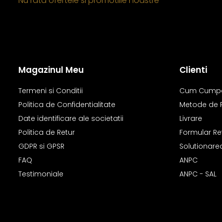
Nu rata ofertele si promotiile noastre
Seturi Perle cu Argint
Brățări cu Perle
Pandantive cu Perle
Brose cu Perle
Magazinul Meu
Clienti
Termeni si Conditii
Cum Cump
Politica de Confidentialitate
Metode de 
Date identificare ale societatii
Livrare
Politica de Retur
Formular Re
GDPR si GPSR
Solutionarea 
FAQ
ANPC
Testimoniale
ANPC - SAL