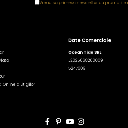
Vreau sa primesc newsletter cu promotiile 
Date Comerciale
ar
Ocean Tide SRL
Plata
J2025068200009
52476091
tur
Online a Litigiilor