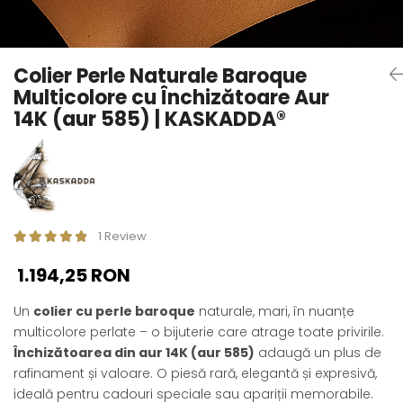
Seturi Perle cu Argint
Brățări cu Perle
Pandantive cu Perle
Colier Perle Naturale Baroque
Brose cu Perle
Multicolore cu Închizătoare Aur
14K (aur 585) | KASKADDA®
1 Review
1.194,25 RON
Un
colier cu perle baroque
naturale, mari, în nuanțe
multicolore perlate – o bijuterie care atrage toate privirile.
Închizătoarea din aur 14K (aur 585)
adaugă un plus de
rafinament și valoare. O piesă rară, elegantă și expresivă,
ideală pentru cadouri speciale sau apariții memorabile.