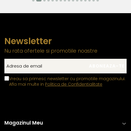
asigura flexibilitatea si siguranta mecanismului. Acest
element previne uzura prematura si contribuie la
mentinerea unei fixari stabile.
Zalele duble din aur si argint
, utilizate pentru
prinderea sigura a inchizatorilor si altor elemente ale
bijuteriilor, contin in structura lor un aliaj metalic comun,
Newsletter
special ales pentru a fi mai rezistent decat in mod
Nu rata ofertele si promotiile noastre
normal. Aceasta compozitie confera o durabilitate
sporita, reducand riscul de desfacere accidentala si
asigurand o fixare sigura si de lunga durata.
Aceasta metoda de fabricatie ofera un echilibru perfect intre
Vreau sa primesc newsletter cu promotiile magazinului.
estetica, functionalitate si rezistenta, permitand bijuteriilor sa isi
Afla mai multe in
Politica de Confidentialitate
pastreze frumusetea si valoarea in timp. Prin aplicarea acestor
tehnici standardizate la nivel global, fiecare piesa ramane nu
doar eleganta, ci si sigura si rezistenta la uzura zilnica. Astfel,
clientii se pot bucura de bijuterii rafinate, concepute pentru a
oferi atat placere estetica, cat si fiabilitate de lunga durata.
Magazinul Meu