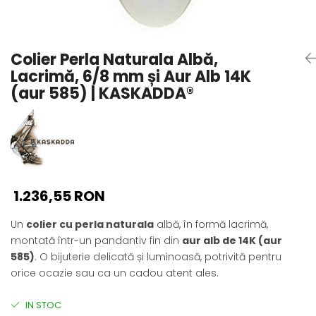
Seturi Perle cu Argint
Brățări cu Perle
Pandantive cu Perle
Colier Perla Naturala Albă,
Brose cu Perle
Lacrimă, 6/8 mm și Aur Alb 14K
(aur 585) | KASKADDA®
1.236,55 RON
Un
colier cu perla naturala
albă, în formă lacrimă,
montată într-un pandantiv fin din
aur alb de 14K (aur
585)
. O bijuterie delicată și luminoasă, potrivită pentru
orice ocazie sau ca un cadou atent ales.
IN STOC