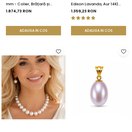
mm - Colier, Brățară și
Edison Lavanda, Aur 14K|
Cercei, Aur Galben 14K |
KASKADDA®
1.874,73 RON
1.359,23 RON
KASKADDA®
ADAUGA IN COS
ADAUGA IN COS