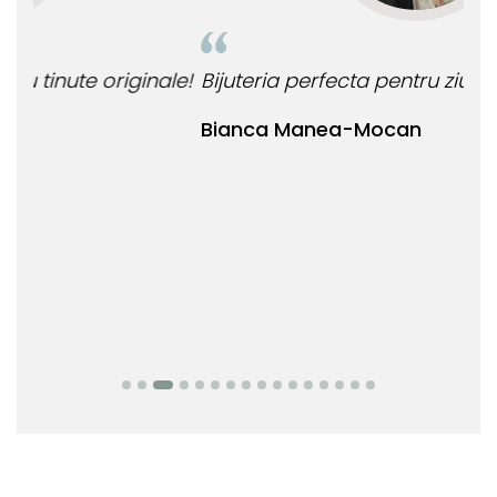
le!
Bijuteria perfecta pentru ziua perfecta!
O b
ata
Bianca Manea-Mocan
oca
Nic