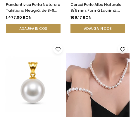
Pandantiv cu Perla Naturala
Cercei Perle Albe Naturale
Tahitiana Neagră, de 8-9
8/5 mm, Formă Lacrimă,
mm si Aur de 14k
Tortiță Închisă, Argint 925 |
1.477,00 RON
169,17 RON
KASKADDA®
ADAUGA IN COS
ADAUGA IN COS