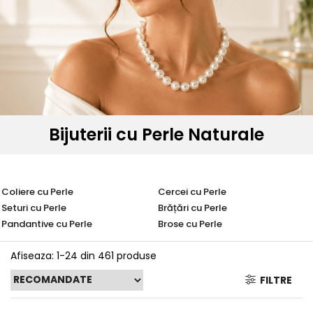
Seturi Perle cu Argint
Brățări cu Perle
Pandantive cu Perle
Brose cu Perle
Bijuterii cu Perle Naturale
Coliere cu Perle
Cercei cu Perle
Seturi cu Perle
Brățări cu Perle
Pandantive cu Perle
Brose cu Perle
Afiseaza:
1-
24
din
461
produse
FILTRE