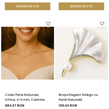
KASKADDA®
Calitate AAA+ | KASKADDA®
ADAUGA IN COS
ADAUGA IN COS
Colier Perle Naturale,
Broșa Elegant Ginkgo cu
Office, 4-5 mm, Calitate
Perlă Naturală
AAA, Aur 14K | KASKADDA®
984,37 RON
139,43 RON