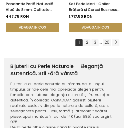
Pandantiv Perlă Naturală
Set Perle Mari - Colier,
Albă de 8 mm, Calitate
Brățară și Cercei Business,
AAA+ și Aur 14K (aur 585) |
Argint 925, Perle Naturale
447,75 RON
1.717,50 RON
KASKADDA®
Albe Premium 8,5-9,5 mm |
KASKADDA®
ADAUGA IN COS
ADAUGA IN COS
1
2
3
20
...
Bijuterii cu Perle Naturale – Eleganță
Autentică, Stil Fără Vârstă
Bijuteriile cu perle naturale au rămas, de-a lungul
timpului, printre cele mai apreciate alegeri pentru
femeile care iubesc eleganța discretă și frumusețea
autentică. În colecția KASKADDA® găsești bijuterii
realizate exclusiv din perle naturale de cultură, atent
selecționate pentru luciu, formă și armonia fiecărei
piese, apoi montate în aur de 14K (aur 585) sau argint
925.
De la perle albe clasice până la nuanțe rare și