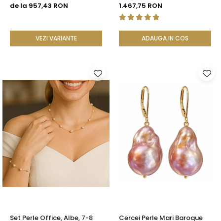
Rare, Calitate AAA+, Aur 14K
cm, Închizătoare Argint 925
de la 957,43 RON
1.467,75 RON
| KASKADDA®
| KASKADDA®
VEZI VARIANTE
ADAUGA IN COS
Set Perle Office, Albe, 7-8
Cercei Perle Mari Baroque