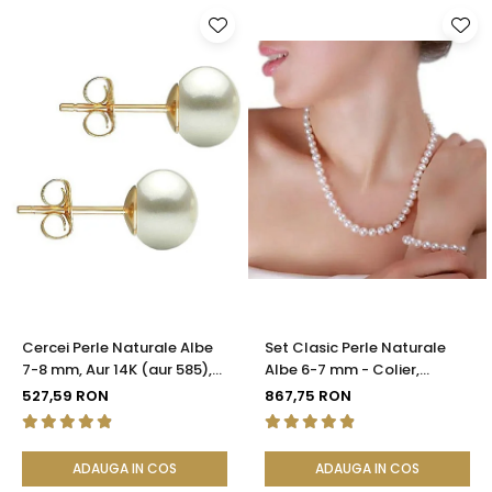
Cercei Perle Naturale Albe
Set Clasic Perle Naturale
7-8 mm, Aur 14K (aur 585),
Albe 6-7 mm - Colier,
Calitatea AAA | KASKADDA®
Brățară și Cercei, Argint 925
527,59 RON
867,75 RON
| KASKADDA®
ADAUGA IN COS
ADAUGA IN COS