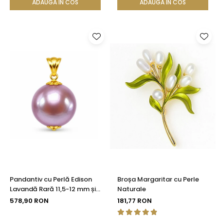
ADAUGA IN COS
ADAUGA IN COS
Pandantiv cu Perlă Edison
Broșa Margaritar cu Perle
Lavandă Rară 11,5-12 mm și
Naturale
Aur 14K (aur 585) |
578,90 RON
181,77 RON
KASKADDA®