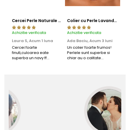
Cercei Perle Naturale Negre 5-6 mm, Buton AAA, Aur 14K (aur 585), Tip Șurub | KASKADDA®
Colier cu Perle Lavanda la Baza Gatului, de 4-5 mm, Perle Rare, Calitate AAA+, Aur 14K | KASKADDA®
Achizitie verificata
Achizitie verificata
Achi
Laura S,
Acum 1 luna
Ada Baciu,
Acum 3 luni
Mun
Acu
Cercei foarte
Un colier foarte frumos!
finuti,culoarea eate
Perlele sunt superbe si
Bun
superba un navy ff
chiar au o calitate
cu b
frumos.Lucrati bine,cu
extraordinara.
sup
siguranta am sa revin pt
deca
mai multe comenzi.❤️
Rec