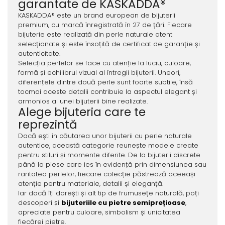
garantate de KASKADDA®
KASKADDA® este un brand european de bijuterii
premium, cu marcă înregistrată în 27 de țări. Fiecare
bijuterie este realizată din perle naturale atent
selecționate și este însoțită de certificat de garanție și
autenticitate.
Selecția perlelor se face cu atenție la luciu, culoare,
formă și echilibrul vizual al întregii bijuterii. Uneori,
diferențele dintre două perle sunt foarte subtile, însă
tocmai aceste detalii contribuie la aspectul elegant și
armonios al unei bijuterii bine realizate.
Alege bijuteria care te
reprezintă
Dacă ești în căutarea unor bijuterii cu perle naturale
autentice, această categorie reunește modele create
pentru stiluri și momente diferite. De la bijuterii discrete
până la piese care ies în evidență prin dimensiunea sau
raritatea perlelor, fiecare colecție păstrează aceeași
atenție pentru materiale, detalii și eleganță.
Iar dacă îți dorești și alt tip de frumusețe naturală, poți
descoperi și
bijuteriile cu pietre semiprețioase
,
apreciate pentru culoare, simbolism și unicitatea
fiecărei pietre.