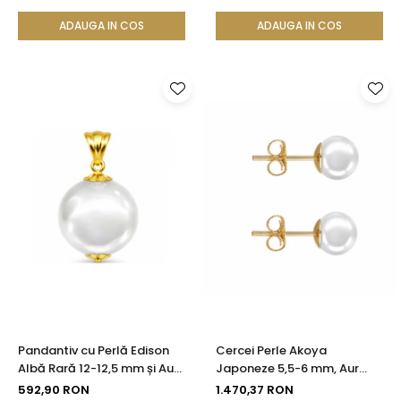
KASKADDA®
KASKADDA®
ADAUGA IN COS
ADAUGA IN COS
Pandantiv cu Perlă Edison
Cercei Perle Akoya
Albă Rară 12-12,5 mm și Aur
Japoneze 5,5-6 mm, Aur
Galben 14K (aur 585) |
Galben 14K, Tip Șurub -
592,90 RON
1.470,37 RON