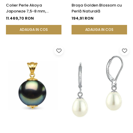
Colier Perle Akoya
Broșa Golden Blossom cu
Japoneze 7,5-8 mm,
Perlă Naturală
Calitate AAA, Închizătoare
11.469,70 RON
194,91 RON
Aur Galben 14K | KASKADDA®
ADAUGA IN COS
ADAUGA IN COS