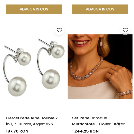
ADAUGA IN COS
ADAUGA IN COS
Cercei Perle Albe Double 2
Set Perle Baroque
în 1, 7-10 mm, Argint 925
Multicolore - Colier, Brățară
Placat cu Platină |
și Cercei, Argint 925 |
197,70 RON
1.244,25 RON