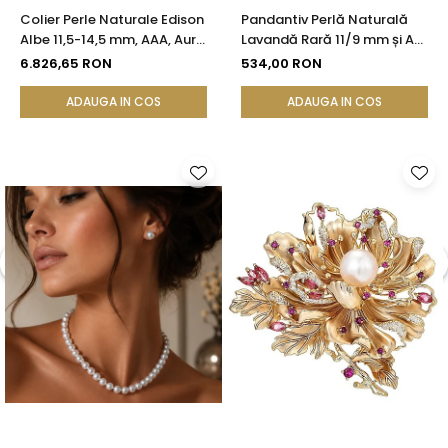
Colier Perle Naturale Edison
Pandantiv Perlă Naturală
Albe 11,5-14,5 mm, AAA, Aur
Lavandă Rară 11/9 mm și Aur
Galben 14K | KASKADDA®
Galben 14K (aur 585) |
6.826,65 RON
534,00 RON
KASKADDA®
ADAUGA IN COS
ADAUGA IN COS