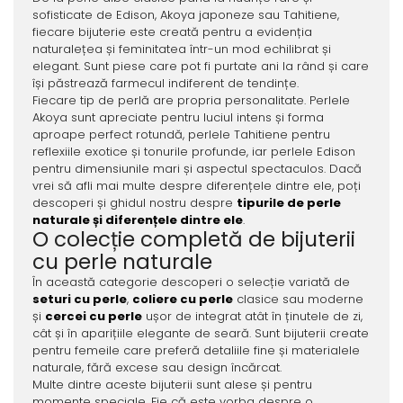
sofisticate de Edison, Akoya japoneze sau Tahitiene,
fiecare bijuterie este creată pentru a evidenția
naturalețea și feminitatea într-un mod echilibrat și
elegant. Sunt piese care pot fi purtate ani la rând și care
își păstrează farmecul indiferent de tendințe.
Fiecare tip de perlă are propria personalitate. Perlele
Akoya sunt apreciate pentru luciul intens și forma
aproape perfect rotundă, perlele Tahitiene pentru
reflexiile exotice și tonurile profunde, iar perlele Edison
pentru dimensiunile mari și aspectul spectaculos. Dacă
vrei să afli mai multe despre diferențele dintre ele, poți
descoperi și ghidul nostru despre
tipurile de perle
naturale și diferențele dintre ele
.
O colecție completă de bijuterii
cu perle naturale
În această categorie descoperi o selecție variată de
seturi cu perle
,
coliere cu perle
clasice sau moderne
și
cercei cu perle
ușor de integrat atât în ținutele de zi,
cât și în aparițiile elegante de seară. Sunt bijuterii create
pentru femeile care preferă detaliile fine și materialele
naturale, fără excese sau design încărcat.
Multe dintre aceste bijuterii sunt alese și pentru
momente speciale. Fie că este vorba despre o