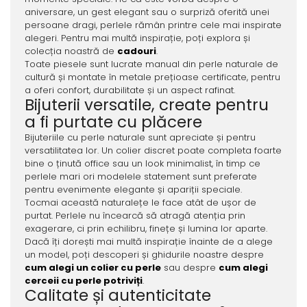
aniversare, un gest elegant sau o surpriză oferită unei
persoane dragi, perlele rămân printre cele mai inspirate
alegeri. Pentru mai multă inspirație, poți explora și
colecția noastră de
cadouri
.
Toate piesele sunt lucrate manual din perle naturale de
cultură și montate în metale prețioase certificate, pentru
a oferi confort, durabilitate și un aspect rafinat.
Bijuterii versatile, create pentru
a fi purtate cu plăcere
Bijuteriile cu perle naturale sunt apreciate și pentru
versatilitatea lor. Un colier discret poate completa foarte
bine o ținută office sau un look minimalist, în timp ce
perlele mari ori modelele statement sunt preferate
pentru evenimente elegante și apariții speciale.
Tocmai această naturalețe le face atât de ușor de
purtat. Perlele nu încearcă să atragă atenția prin
exagerare, ci prin echilibru, finețe și lumina lor aparte.
Dacă îți dorești mai multă inspirație înainte de a alege
un model, poți descoperi și ghidurile noastre despre
cum alegi un colier cu perle
sau despre
cum alegi
cerceii cu perle potriviți
.
Calitate și autenticitate