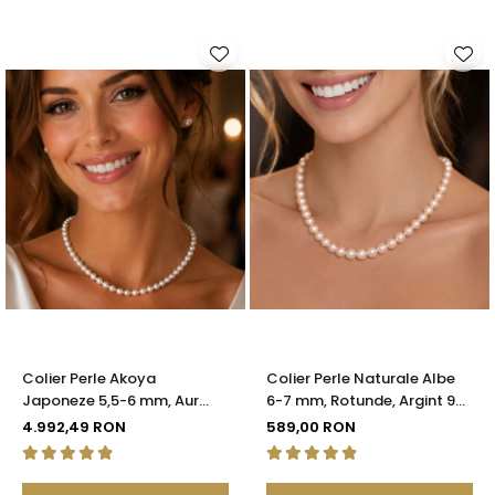
Colier Perle Akoya
Colier Perle Naturale Albe
Japoneze 5,5-6 mm, Aur
6-7 mm, Rotunde, Argint 925
Galben 14K cu Închizătoare
| KASKADDA®
4.992,49 RON
589,00 RON
Filigranată | KASKADDA®