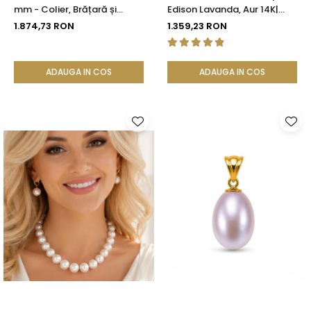
mm - Colier, Brățară și
Edison Lavanda, Aur 14K|
Cercei, Aur Galben 14K |
KASKADDA®
1.874,73 RON
1.359,23 RON
KASKADDA®
ADAUGA IN COS
ADAUGA IN COS