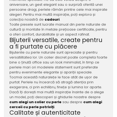
aniversare, un gest elegant sau o surpriză oferită unei
persoane dragi, perlele rămân printre cele mai inspirate
alegeri. Pentru mai multă inspirație, poți explora și
colecția noastră de
cadouri
.
Toate piesele sunt lucrate manual din perle naturale de
cultură și montate în metale prețioase certificate, pentru
a oferi confort, durabilitate și un aspect rafinat.
Bijuterii versatile, create pentru
a fi purtate cu plăcere
Bijuteriile cu perle naturale sunt apreciate și pentru
versatilitatea lor. Un colier discret poate completa foarte
bine o ținută office sau un look minimalist, în timp ce
perlele mari ori modelele statement sunt preferate
pentru evenimente elegante și apariții speciale.
Tocmai această naturalețe le face atât de ușor de
purtat. Perlele nu încearcă să atragă atenția prin
exagerare, ci prin echilibru, finețe și lumina lor aparte.
Dacă îți dorești mai multă inspirație înainte de a alege
un model, poți descoperi și ghidurile noastre despre
cum alegi un colier cu perle
sau despre
cum alegi
cerceii cu perle potriviți
.
Calitate și autenticitate