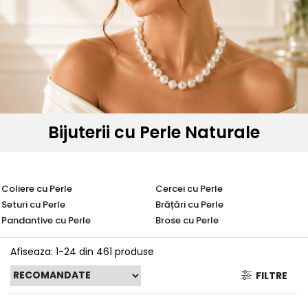
Seturi Perle cu Argint
Brățări cu Perle
Pandantive cu Perle
Brose cu Perle
Bijuterii cu Perle Naturale
Coliere cu Perle
Cercei cu Perle
Seturi cu Perle
Brățări cu Perle
Pandantive cu Perle
Brose cu Perle
Afiseaza:
1-
24
din
461
produse
FILTRE