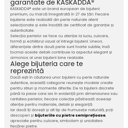
garantate de KASKADDA®
KASKADDA® este un brand european de bijuterii
premium, cu marcă înregistrată în 27 de țări. Fiecare
bijuterie este realizată din perle naturale atent
selecționate și este însoțită de certificat de garanție și
autenticitate.
Selecția perlelor se face cu atenție la luciu, culoare,
formă și echilibrul vizual al întregii bijuterii. Uneori,
diferențele dintre două perle sunt foarte subtile, însă
tocmai aceste detalii contribuie la aspectul elegant și
armonios al unei bijuterii bine realizate.
Alege bijuteria care te
reprezintă
Dacă ești în căutarea unor bijuterii cu perle naturale
autentice, această categorie reunește modele create
pentru stiluri și momente diferite. De la bijuterii discrete
până la piese care ies în evidență prin dimensiunea sau
raritatea perlelor, fiecare colecție păstrează aceeași
atenție pentru materiale, detalii și eleganță.
Iar dacă îți dorești și alt tip de frumusețe naturală, poți
descoperi și
bijuteriile cu pietre semiprețioase
,
apreciate pentru culoare, simbolism și unicitatea
fiecărei pietre.