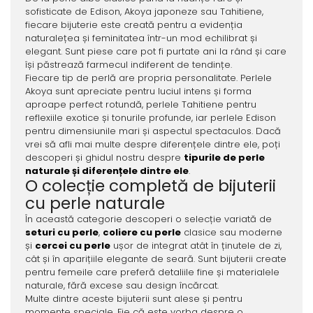
sofisticate de Edison, Akoya japoneze sau Tahitiene,
fiecare bijuterie este creată pentru a evidenția
naturalețea și feminitatea într-un mod echilibrat și
elegant. Sunt piese care pot fi purtate ani la rând și care
își păstrează farmecul indiferent de tendințe.
Fiecare tip de perlă are propria personalitate. Perlele
Akoya sunt apreciate pentru luciul intens și forma
aproape perfect rotundă, perlele Tahitiene pentru
reflexiile exotice și tonurile profunde, iar perlele Edison
pentru dimensiunile mari și aspectul spectaculos. Dacă
vrei să afli mai multe despre diferențele dintre ele, poți
descoperi și ghidul nostru despre
tipurile de perle
naturale și diferențele dintre ele
.
O colecție completă de bijuterii
cu perle naturale
În această categorie descoperi o selecție variată de
seturi cu perle
,
coliere cu perle
clasice sau moderne
și
cercei cu perle
ușor de integrat atât în ținutele de zi,
cât și în aparițiile elegante de seară. Sunt bijuterii create
pentru femeile care preferă detaliile fine și materialele
naturale, fără excese sau design încărcat.
Multe dintre aceste bijuterii sunt alese și pentru
momente speciale. Fie că este vorba despre o