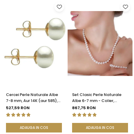
Cercei Perle Naturale Albe
Set Clasic Perle Naturale
7-8 mm, Aur 14K (aur 585),
Albe 6-7 mm - Colier,
Calitatea AAA | KASKADDA®
Brățară și Cercei, Argint 925
527,59 RON
867,75 RON
| KASKADDA®
ADAUGA IN COS
ADAUGA IN COS