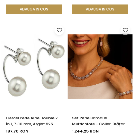
ADAUGA IN COS
ADAUGA IN COS
Cercei Perle Albe Double 2
Set Perle Baroque
în 1, 7-10 mm, Argint 925
Multicolore - Colier, Brățară
Placat cu Platină |
și Cercei, Argint 925 |
197,70 RON
1.244,25 RON