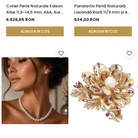
Colier Perle Naturale Edison
Pandantiv Perlă Naturală
Albe 11,5-14,5 mm, AAA, Aur
Lavandă Rară 11/9 mm și Aur
Galben 14K | KASKADDA®
Galben 14K (aur 585) |
6.826,65 RON
534,00 RON
KASKADDA®
ADAUGA IN COS
ADAUGA IN COS