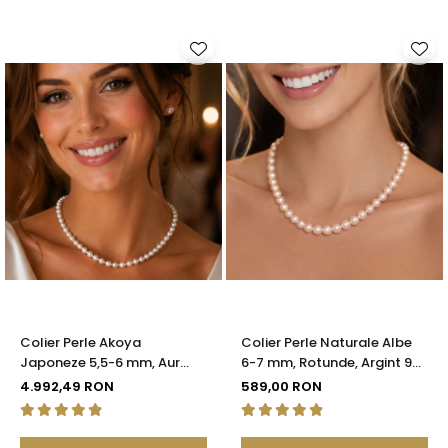
Colier Perle Akoya
Colier Perle Naturale Albe
Japoneze 5,5-6 mm, Aur
6-7 mm, Rotunde, Argint 925
Galben 14K cu Închizătoare
| KASKADDA®
4.992,49 RON
589,00 RON
Filigranată | KASKADDA®