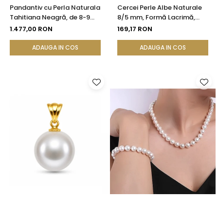
Pandantiv cu Perla Naturala
Cercei Perle Albe Naturale
Tahitiana Neagră, de 8-9
8/5 mm, Formă Lacrimă,
mm si Aur de 14k
Tortiță Închisă, Argint 925 |
1.477,00 RON
169,17 RON
KASKADDA®
ADAUGA IN COS
ADAUGA IN COS