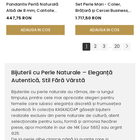
Pandantiv Perlă Naturală
Set Perle Mari - Colier,
Albă de 8 mm, Calitate
Brățară și Cercei Business,
AAA+ și Aur 14K (aur 585) |
Argint 925, Perle Naturale
447,75 RON
1.717,50 RON
KASKADDA®
Albe Premium 8,5-9,5 mm |
KASKADDA®
ADAUGA IN COS
ADAUGA IN COS
1
2
3
20
...
Bijuterii cu Perle Naturale – Eleganță
Autentică, Stil Fără Vârstă
Bijuteriile cu perle naturale au rămas, de-a lungul
timpului, printre cele mai apreciate alegeri pentru
femeile care iubesc eleganța discretă și frumusețea
autentică. În colecția KASKADDA® găsești bijuterii
realizate exclusiv din perle naturale de cultură, atent
selecționate pentru luciu, formă și armonia fiecărei
piese, apoi montate în aur de 14K (aur 585) sau argint
925.
De la perle albe clasice până la nuanțe rare și