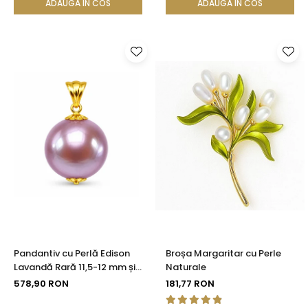
ADAUGA IN COS
ADAUGA IN COS
Pandantiv cu Perlă Edison
Broșa Margaritar cu Perle
Lavandă Rară 11,5-12 mm și
Naturale
Aur 14K (aur 585) |
578,90 RON
181,77 RON
KASKADDA®