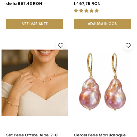
Rare, Calitate AAA+, Aur 14K
cm, Închizătoare Argint 925
de la 957,43 RON
1.467,75 RON
| KASKADDA®
| KASKADDA®
VEZI VARIANTE
ADAUGA IN COS
Set Perle Office, Albe, 7-8
Cercei Perle Mari Baroque