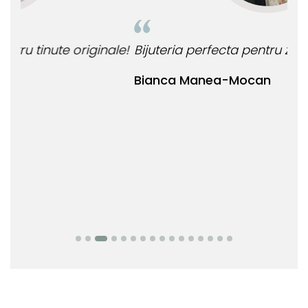
le!
Bijuteria perfecta pentru ziua perfecta!
O b
ata
Bianca Manea-Mocan
oca
Nic