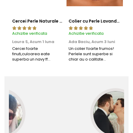
Cercei Perle Naturale Negre 5-6 mm, Buton AAA, Aur 14K (aur 585), Tip Șurub | KASKADDA®
Colier cu Perle Lavanda la Baza Gatului, de 4-5 mm, Perle Rare, Calitate AAA+, Aur 14K | KASKADDA®
Achizitie verificata
Achizitie verificata
Achi
Laura S,
Acum 1 luna
Ada Baciu,
Acum 3 luni
Mun
Acu
Cercei foarte
Un colier foarte frumos!
finuti,culoarea eate
Perlele sunt superbe si
Bun
superba un navy ff
chiar au o calitate
cu b
frumos.Lucrati bine,cu
extraordinara.
sup
siguranta am sa revin pt
deca
mai multe comenzi.❤️
Rec