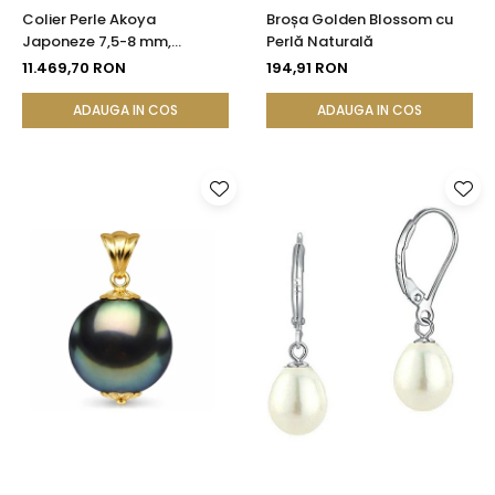
Colier Perle Akoya
Broșa Golden Blossom cu
Japoneze 7,5-8 mm,
Perlă Naturală
Calitate AAA, Închizătoare
11.469,70 RON
194,91 RON
Aur Galben 14K | KASKADDA®
ADAUGA IN COS
ADAUGA IN COS