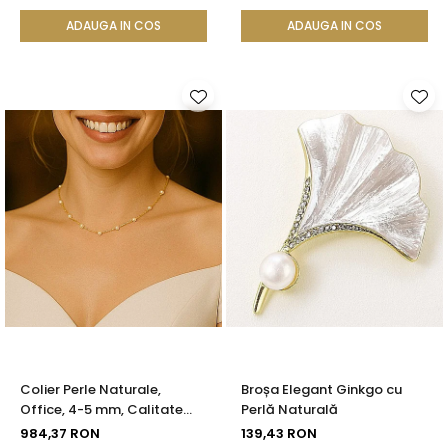
KASKADDA®
Calitate AAA+ | KASKADDA®
ADAUGA IN COS
ADAUGA IN COS
Colier Perle Naturale,
Broșa Elegant Ginkgo cu
Office, 4-5 mm, Calitate
Perlă Naturală
AAA, Aur 14K | KASKADDA®
984,37 RON
139,43 RON