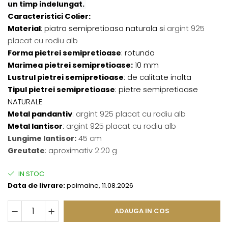
un timp indelungat.
Caracteristici Colier:
Material
: piatra semipretioasa naturala si
argint 925
placat cu rodiu alb
Forma pietrei semipretioase
: rotunda
Marimea pietrei semipretioase:
10 mm
Lustrul pietrei semipretioase
: de calitate inalta
Tipul pietrei semipretioase
: pietre semipretioase
NATURALE
Metal pandantiv
:
argint 925 placat cu rodiu alb
Metal lantisor
:
argint 925 placat cu rodiu alb
Lungime lantisor:
45 cm
Greutate
: aproximativ 2.20 g
IN STOC
Data de livrare:
poimaine, 11.08.2026
ADAUGA IN COS