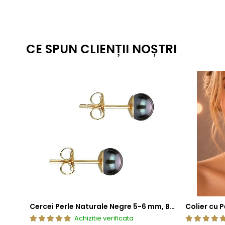
CE SPUN CLIENȚII NOȘTRI
Cercei Perle Naturale Negre 5-6 mm, Buton AAA, Aur 14K (aur 585), Tip Șurub | KASKADDA®
Achizitie verificata