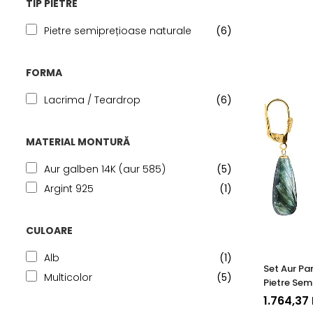
TIP PIETRE
Pietre semiprețioase naturale
(6)
FORMA
Lacrima / Teardrop
(6)
MATERIAL MONTURĂ
Aur galben 14K (aur 585)
(5)
Argint 925
(1)
CULOARE
Alb
(1)
Set Aur Pa
Multicolor
(5)
Pietre Sem
Seraphinite
1.764,37