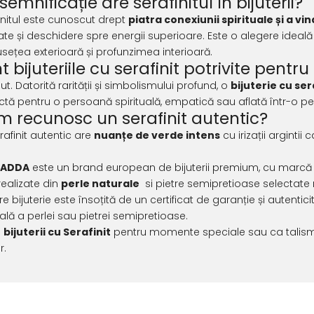
semnificație are serafinitul în bijuterii?
initul este cunoscut drept
piatra conexiunii spirituale și a vi
tate și deschidere spre energii superioare. Este o alegere ideală
sețea exterioară și profunzimea interioară.
t bijuteriile cu serafinit potrivite pent
ut. Datorită rarității și simbolismului profund, o
bijuterie cu ser
ctă pentru o persoană spirituală, empatică sau aflată într-o 
 recunosc un serafinit autentic?
rafinit autentic are
nuanțe de verde intens
cu irizații arginti
KADDA
este un brand european de bijuterii premium, cu marcă înr
realizate din
perle naturale
si pietre semipretioase selectate 
re bijuterie este însoțită de un certificat de garanție și autent
ală a perlei sau pietrei semipretioase.
e
bijuterii cu Serafinit
pentru momente speciale sau ca talisman
r.