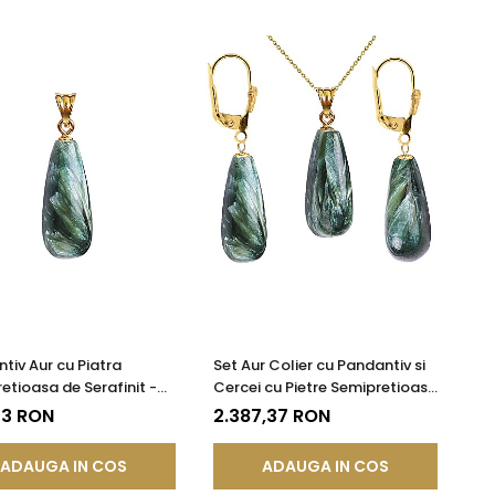
tiv Aur cu Piatra
Set Aur Colier cu Pandantiv si
etioasa de Serafinit -
Cercei cu Pietre Semipretioase
Ingerilor
Rare de Seraphinite - Piatra
53 RON
2.387,37 RON
Ingerilor
ADAUGA IN COS
ADAUGA IN COS