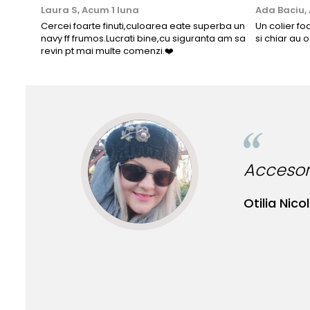
Laura S,
Acum 1 luna
Ada Baciu,
Cercei foarte finuti,culoarea eate superba un
Un colier fo
navy ff frumos.Lucrati bine,cu siguranta am sa
si chiar au 
revin pt mai multe comenzi.❤️
Accesori
Otilia Nicol