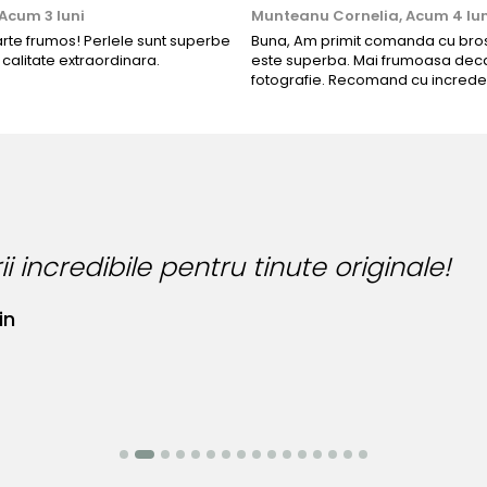
Acum 3 luni
Munteanu Cornelia,
Acum 4 lun
arte frumos! Perlele sunt superbe
Buna, Am primit comanda cu bros
o calitate extraordinara.
este superba. Mai frumoasa deca
fotografie. Recomand cu increde
i incredibile pentru tinute originale!
in