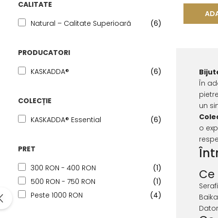
CALITATE
ADA
Natural – Calitate Superioară
(6)
PRODUCATORI
KASKADDA®
(6)
Bijut
În ad
pietr
COLECȚIE
un si
Colec
KASKADDA® Essential
(6)
o exp
respe
PRET
Înt
300 RON - 400 RON
(1)
Ce 
500 RON - 750 RON
(1)
Seraf
Peste 1000 RON
(4)
Baika
Dator