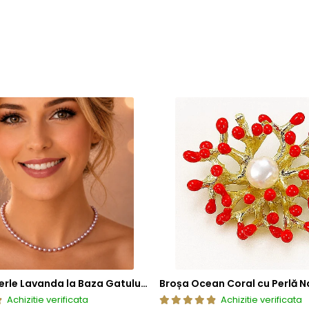
Colier cu Perle Lavanda la Baza Gatului, de 4-5 mm, Perle Rare, Calitate AAA+, Aur 14K | KASKADDA®
Broșa Ocean Coral cu Perlă N
Achizitie verificata
Achizitie verificata