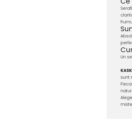
Ce 
Seraf
clari
frumu
Sun
Absol
perfe
Cum
Un se
KAS
sunt 
Fieca
natur
Aleg
miste