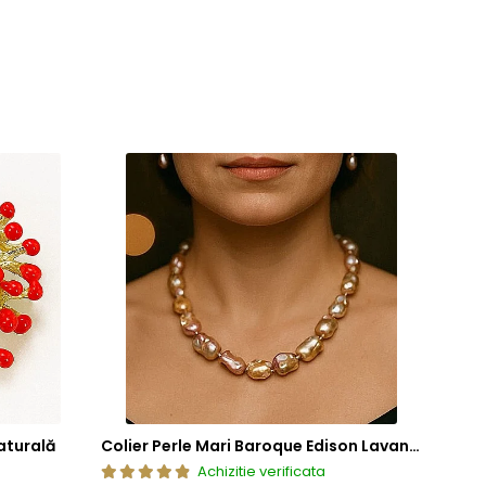
aturală
Colier Perle Mari Baroque Edison Lavandă, Calitatea AAA, Aur 14K | KASKADDA®
Achizitie verificata