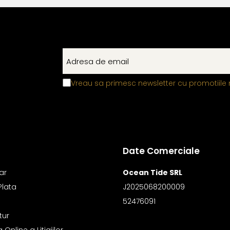
Vreau sa primesc newsletter cu promotiile 
Date Comerciale
ar
Ocean Tide SRL
Plata
J2025068200009
52476091
tur