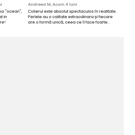
i
Andreea M,
Acum 4 luni
Maria
a ''ocean",
Colierul este absolut spectaculos în realitate.
Un coli
t in
Perlele au o calitate extraodinara și fiecare
comand
re!
are o formă unică, ceea ce îl face foarte
comple
special. Nu seamănă cu nimic din ce am
văzut până acum. L-am purtat la un
eveniment și am primit multe ...