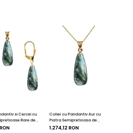
ndantiv si Cercei cu
Colier cu Pandantiv Aur cu
ipretioase Rare de
Piatra Semipretioasa de
 - Piatra Ingerilor
Serafinit - Piatra Ingerilor
 RON
1.274,12 RON