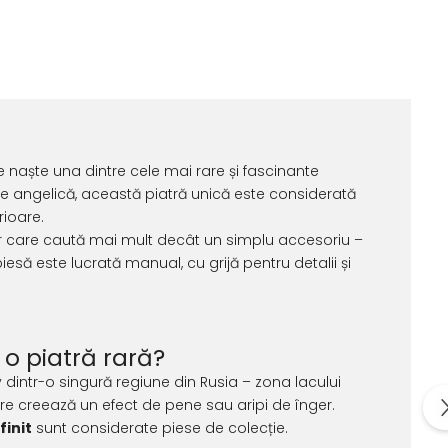
 se naște una dintre cele mai rare și fascinante
ălucire angelică, această piatră unică este considerată
rioare.
r care caută mai mult decât un simplu accesoriu –
e piesă este lucrată manual, cu grijă pentru detalii și
 o piatră rară?
v dintr-o singură regiune din Rusia – zona lacului
are creează un efect de pene sau aripi de înger.
finit
sunt considerate piese de colecție.