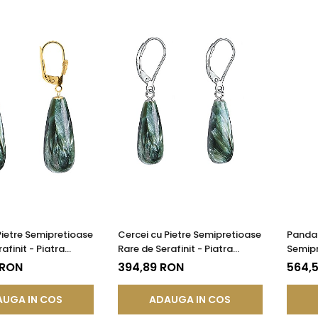
Pietre Semipretioase
Cercei cu Pietre Semipretioase
Pandan
afinit - Piatra
Rare de Serafinit - Piatra
Semipr
i Aur Galben |
Ingerilor si Argint
Piatra 
 RON
394,89 RON
564,
®
UGA IN COS
ADAUGA IN COS