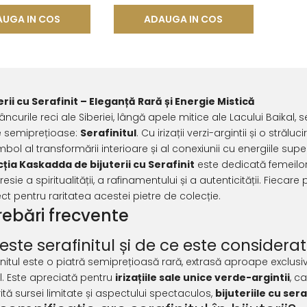
UGA IN COS
ADAUGA IN COS
erii cu Serafinit – Eleganță Rară și Energie Mistică
âncurile reci ale Siberiei, lângă apele mitice ale Lacului Baikal,
e semiprețioase:
Serafinitul
. Cu irizații verzi-argintii și o str
mbol al transformării interioare și al conexiunii cu energiile supe
ția Kaskadda de bijuterii cu Serafinit
este dedicată femeilo
resie a spiritualității, a rafinamentului și a autenticității. Fiecar
ct pentru raritatea acestei pietre de colecție.
rebări frecvente
este serafinitul și de ce este considerat
initul este o piatră semiprețioasă rară, extrasă aproape exclusi
l. Este apreciată pentru
irizațiile sale unice verde-argintii
, c
ită sursei limitate și aspectului spectaculos,
bijuteriile cu sera