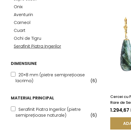
Seturi Perle cu Argint
Onix
Brățări cu Perle
Aventurin
Pandantive cu Perle
Carneol
Brose cu Perle
Cuart
Ochi de Tigru
Serafinit Piatra Ingerilor
DIMENSIUNE
20×8 mm (pietre semiprețioase
lacrima)
(6)
Cercei cu 
MATERIAL PRINCIPAL
Rare de Ser
Ingerilor s
Serafinit Piatra Ingerilor (pietre
1.294,67
KASKADDA
semiprețioase naturale)
(6)
ADA