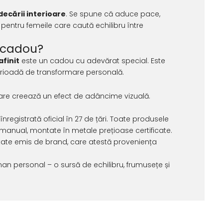
ndecării interioare
. Se spune că aduce pace,
 pentru femeile care caută echilibru între
ru cadou?
afinit
este un cadou cu adevărat special. Este
perioadă de transformare personală.
i care creează un efect de adâncime vizuală.
egistrată oficial în 27 de țări. Toate produsele
manual, montate în metale prețioase certificate.
icitate emis de brand, care atestă proveniența
 personal – o sursă de echilibru, frumusețe și