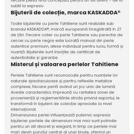
fiecare piesă fiind concepută pentru un stil diferit – de la
subtil la expresiv.
Bijuterii de colecție, marca KASKADDA®
Toate bijuteriile cu perle Tahitiene sunt realizate sub
brandul KASKADDA®, marcă europeană înregistrată în 27
de țări. Fiecare colier cu perle Tahitiene sau pereche de
cercei cu perle negre este lucrată manual din perle
autentice premium, alese individual pentru luciu, formă și
nuanță. Bijuteriile sunt însoțite de certificat de
autenticitate și garanție.
Misterul și valoarea perlelor Tahitiene
Perlele Tahitiene sunt recunoscute pentru nuanțele lor
naturale spectaculoase și pentru reflexiile metalice
complexe, fiecare perlă având un joc unic de lumină.
Aceste caracteristici, împreună cu raritatea zonei de
proveniență și reglementările stricte privind exportul, le
transformă în bijuterii de colecție apreciate la nivel
internațional.
Dimensiunea perlei influențează puternic expresia
bijuteriei: perlele de dimensiuni mai mici sunt potrivite
pentru un stil discret și elegant, în timp ce perlele mai
mari devin punctul central al unei ținute, oferind un