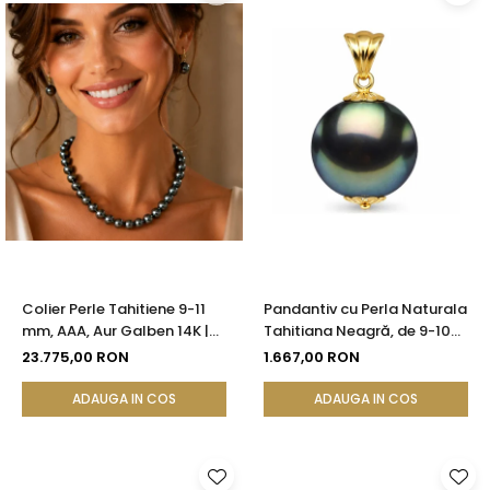
Colier Perle Tahitiene 9-11
Pandantiv cu Perla Naturala
mm, AAA, Aur Galben 14K |
Tahitiana Neagră, de 9-10
KASKADDA®
mm si Aur de 14k
23.775,00 RON
1.667,00 RON
ADAUGA IN COS
ADAUGA IN COS