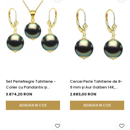
Set PerleNegre Tahitiene -
Cercei Perle Tahitiene de 8-
Colier cu Pandantiv și
9 mm și Aur Galben 14K,
Cercei, Aur Galben 14K, Perle
Forma Rotundă |
3.874,20 RON
2.683,00 RON
Naturale 8-9 mm, Calitate
KASKADDA®
AAA | KASKADDA®
ADAUGA IN COS
ADAUGA IN COS