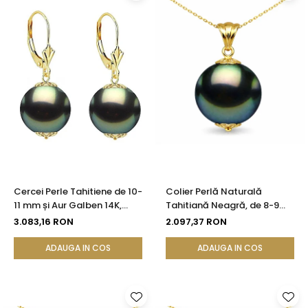
Cercei Perle Tahitiene de 10-
Colier Perlă Naturală
11 mm și Aur Galben 14K,
Tahitiană Neagră, de 8-9
Forma Rotundă |
mm, AAA, Aur Galben 14K cu
3.083,16 RON
2.097,37 RON
KASKADDA®
Pandantiv | KASKADDA®
ADAUGA IN COS
ADAUGA IN COS