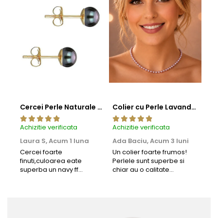
Cercei Perle Naturale Negre 5-6 mm, Buton AAA, Aur 14K (aur 585), Tip Șurub | KASKADDA®
Colier cu Perle Lavanda la Baza Gatului, de 4-5 mm, Perle Rare, Calitate AAA+, Aur 14K | KASKADDA®
Achizitie verificata
Achizitie verificata
Achi
Laura S,
Acum 1 luna
Ada Baciu,
Acum 3 luni
Mun
Acu
Cercei foarte
Un colier foarte frumos!
finuti,culoarea eate
Perlele sunt superbe si
Bun
superba un navy ff
chiar au o calitate
cu b
frumos.Lucrati bine,cu
extraordinara.
sup
siguranta am sa revin pt
deca
mai multe comenzi.❤️
Rec