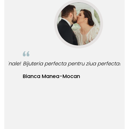
le!
Bijuteria perfecta pentru ziua perfecta!
O b
ata
Bianca Manea-Mocan
oca
Nic