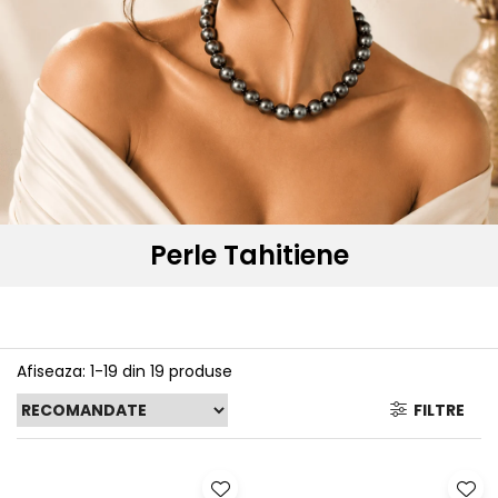
Seturi Perle cu Argint
Brățări cu Perle
Pandantive cu Perle
Brose cu Perle
Perle Tahitiene
Afiseaza:
1-
19
din
19
produse
FILTRE