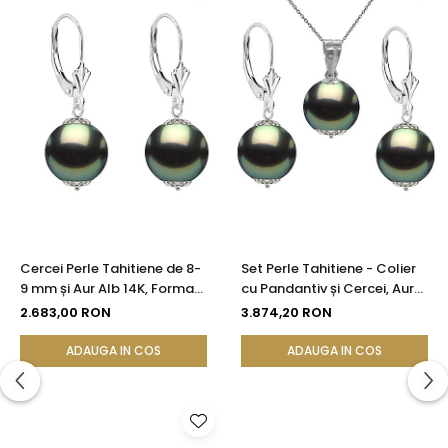
Cercei Perle Tahitiene de 8-
Set Perle Tahitiene - Colier
9 mm și Aur Alb 14K, Forma
cu Pandantiv și Cercei, Aur
Rotundă | KASKADDA®
Alb 14K, Perle Rotunde 8-9
2.683,00 RON
3.874,20 RON
mm, Calitate AAA |
KASKADDA®
ADAUGA IN COS
ADAUGA IN COS