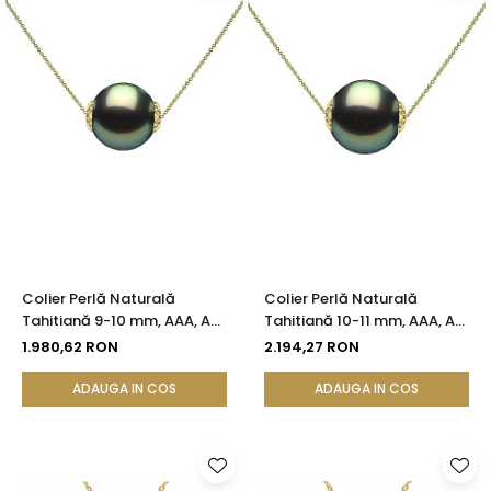
Colier Perlă Naturală
Colier Perlă Naturală
Tahitiană 9-10 mm, AAA, Aur
Tahitiană 10-11 mm, AAA, Aur
Galben 14K | KASKADDA®
Galben 14K | KASKADDA®
1.980,62 RON
2.194,27 RON
ADAUGA IN COS
ADAUGA IN COS