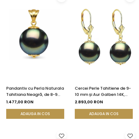
Pandantiv cu Perla Naturala
Cercei Perle Tahitiene de 9-
Tahitiana Neagră, de 8-9
10 mm și Aur Galben 14K,
mm si Aur de 14k
Forma Rotundă |
1.477,00 RON
2.893,00 RON
KASKADDA®
ADAUGA IN COS
ADAUGA IN COS