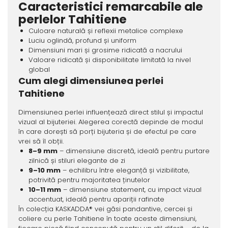
Caracteristici remarcabile ale
perlelor Tahitiene
Culoare naturală și reflexii metalice complexe
Luciu oglindă, profund și uniform
Dimensiuni mari și grosime ridicată a nacrului
Valoare ridicată și disponibilitate limitată la nivel
global
Cum alegi dimensiunea perlei
Tahitiene
Dimensiunea perlei influențează direct stilul și impactul
vizual al bijuteriei. Alegerea corectă depinde de modul
în care dorești să porți bijuteria și de efectul pe care
vrei să îl obții.
8–9 mm
– dimensiune discretă, ideală pentru purtare
zilnică și stiluri elegante de zi
9–10 mm
– echilibru între eleganță și vizibilitate,
potrivită pentru majoritatea ținutelor
10–11 mm
– dimensiune statement, cu impact vizual
accentuat, ideală pentru apariții rafinate
În colecția KASKADDA® vei găsi pandantive, cercei și
coliere cu perle Tahitiene în toate aceste dimensiuni,