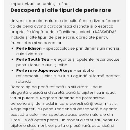
impact vizual puternic și rafinat.
Descoperă și alte tipuri de perle rare
Universul perlelor naturale de cultură este divers, fiecare
tip de perlă având caracteristici distincte și o estetică
proprie. Pe lângă perlele Tahitiene, colecția KASKADDA®
include și alte tipuri de perle rare, apreciate pentru
frumusețea și valoarea lor.
Perle Edison
– spectaculoase prin dimensiuni mari și
culori vibrante
Perle South Sea
– elegante și opulente, recunoscute
pentru tonurile aurii și albe
Perle rare Japoneze Akoya
– simbol al
rafinamentului clasic, cu luciu oglindă și formă perfect
rotundă
Fiecare tip de perlă reflectă un stil diferit – de la
eleganță clasică și discretă, până la bijuterii cu impact
vizual puternic. Alegerea depinde de preferințele
personale și de modul în care dorești să îți exprimi stilul.
Alege bijuterii cu perle Tahitiene și descoperă eleganța
exotică a celor mai spectaculoase perle naturale din
lume. Fie că optezi pentru un model discret sau pentru o
bijuterie statement, vei purta o piesă rară, autentică și