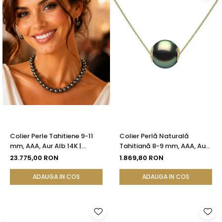
Colier Perle Tahitiene 9-11
Colier Perlă Naturală
mm, AAA, Aur Alb 14K |
Tahitiană 8-9 mm, AAA, Aur
KASKADDA®
Galben 14K | KASKADDA®
23.775,00 RON
1.869,80 RON
ADAUGA IN COS
ADAUGA IN COS