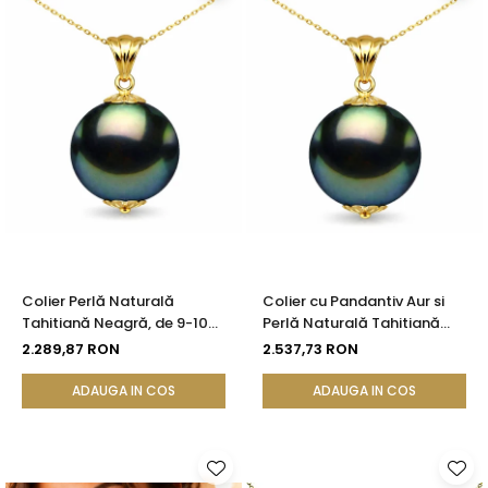
Colier Perlă Naturală
Colier cu Pandantiv Aur si
Tahitiană Neagră, de 9-10
Perlă Naturală Tahitiană
mm, Calitate AAA, Aur
Neagră, de 10-11 mm, AAA,
2.289,87 RON
2.537,73 RON
Galben 14K cu Pandantiv |
Aur Galben 14K cu
KASKADDA®
Pandantiv | KASKADDA®
ADAUGA IN COS
ADAUGA IN COS