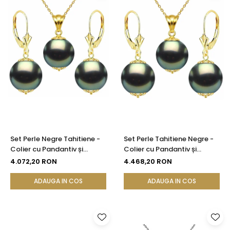
Set Perle Negre Tahitiene -
Set Perle Tahitiene Negre -
Colier cu Pandantiv și
Colier cu Pandantiv și
Cercei, Aur Galben 14K, Perle
Cercei, Aur Galben 14K, Perle
4.072,20 RON
4.468,20 RON
Rotunde 9-10 mm, Calitate
Rotunde 10-11 mm, Calitate
AAA | KASKADDA®
AAA | KASKADDA®
ADAUGA IN COS
ADAUGA IN COS