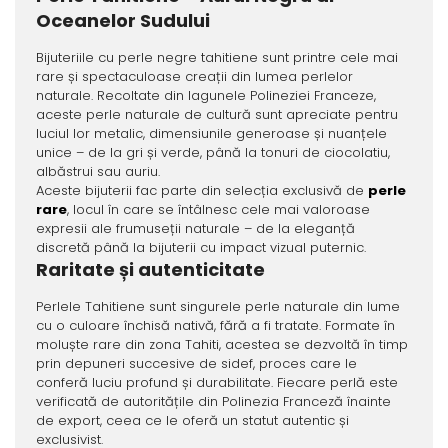
Oceanelor Sudului
Bijuteriile cu perle negre tahitiene sunt printre cele mai
rare și spectaculoase creații din lumea perlelor
naturale. Recoltate din lagunele Polineziei Franceze,
aceste perle naturale de cultură sunt apreciate pentru
luciul lor metalic, dimensiunile generoase și nuanțele
unice – de la gri și verde, până la tonuri de ciocolatiu,
albăstrui sau auriu.
Aceste bijuterii fac parte din selecția exclusivă de
perle
rare
, locul în care se întâlnesc cele mai valoroase
expresii ale frumuseții naturale – de la eleganță
discretă până la bijuterii cu impact vizual puternic.
Raritate și autenticitate
Perlele Tahitiene sunt singurele perle naturale din lume
cu o culoare închisă nativă, fără a fi tratate. Formate în
moluște rare din zona Tahiti, acestea se dezvoltă în timp
prin depuneri succesive de sidef, proces care le
conferă luciu profund și durabilitate. Fiecare perlă este
verificată de autoritățile din Polinezia Franceză înainte
de export, ceea ce le oferă un statut autentic și
exclusivist.