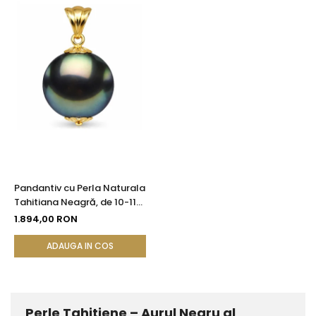
Pandantiv cu Perla Naturala
Tahitiana Neagră, de 10-11
mm si Aur Galben de 14k
1.894,00 RON
ADAUGA IN COS
Perle Tahitiene – Aurul Negru al