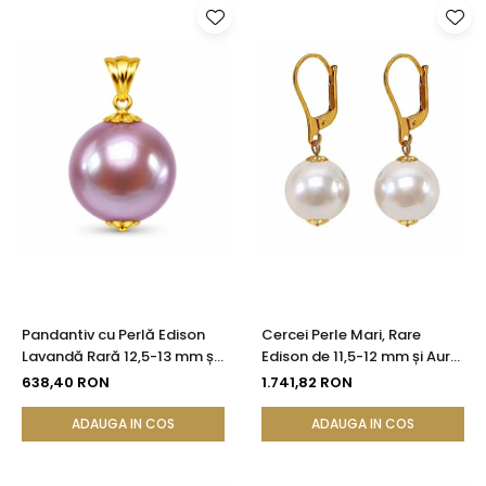
Pandantiv cu Perlă Edison
Cercei Perle Mari, Rare
Lavandă Rară 12,5-13 mm și
Edison de 11,5-12 mm și Aur
Aur Galben 14K (aur 585) |
Galben 14K, Bijuterie de
638,40 RON
1.741,82 RON
KASKADDA®
Colecție| KASKADDA®
ADAUGA IN COS
ADAUGA IN COS