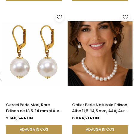
Cercei Perle Mari, Rare
Colier Perle Naturale Edison
Edison de 13,5-14 mm și Aur
Albe 11,5-14,5 mm, AAA, Aur
Galben 14K, Spectacol
Alb 14K | KASKADDA®
2.146,54 RON
6.844,21 RON
Natural | KASKADDA®
ADAUGA IN COS
ADAUGA IN COS