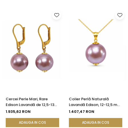
Cercei Perle Mari, Rare
Colier Perlă Naturală
Edison Lavandă de 12,5-13
Lavandă Edison, 12-12,5 mm,
mm și Aur Galben 14K |
Aur 14K (aur 585) |
1.935,62 RON
1.407,47 RON
KASKADDA®
KASKADDA®
ADAUGA IN COS
ADAUGA IN COS