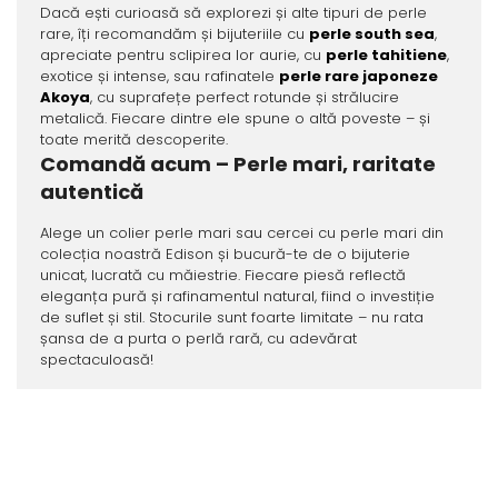
Dacă ești curioasă să explorezi și alte tipuri de perle
rare, îți recomandăm și bijuteriile cu
perle south sea
,
apreciate pentru sclipirea lor aurie, cu
perle tahitiene
,
exotice și intense, sau rafinatele
perle rare japoneze
Akoya
, cu suprafețe perfect rotunde și strălucire
metalică. Fiecare dintre ele spune o altă poveste – și
toate merită descoperite.
Comandă acum – Perle mari, raritate
autentică
Alege un colier perle mari sau cercei cu perle mari din
colecția noastră Edison și bucură-te de o bijuterie
unicat, lucrată cu măiestrie. Fiecare piesă reflectă
eleganța pură și rafinamentul natural, fiind o investiție
de suflet și stil. Stocurile sunt foarte limitate – nu rata
șansa de a purta o perlă rară, cu adevărat
spectaculoasă!