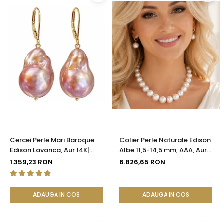
Cercei Perle Mari Baroque
Colier Perle Naturale Edison
Edison Lavanda, Aur 14K|
Albe 11,5-14,5 mm, AAA, Aur
KASKADDA®
Galben 14K | KASKADDA®
1.359,23 RON
6.826,65 RON
ADAUGA IN COS
ADAUGA IN COS