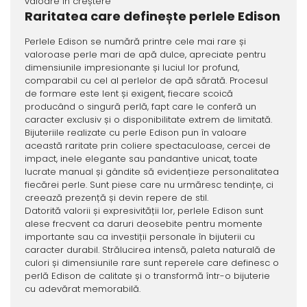
valoare în creștere
Raritatea care definește perlele Edison
Perlele Edison se numără printre cele mai rare și
valoroase perle mari de apă dulce, apreciate pentru
dimensiunile impresionante și luciul lor profund,
comparabil cu cel al perlelor de apă sărată. Procesul
de formare este lent și exigent, fiecare scoică
producând o singură perlă, fapt care le conferă un
caracter exclusiv și o disponibilitate extrem de limitată.
Bijuteriile realizate cu perle Edison pun în valoare
această raritate prin coliere spectaculoase, cercei de
impact, inele elegante sau pandantive unicat, toate
lucrate manual și gândite să evidențieze personalitatea
fiecărei perle. Sunt piese care nu urmăresc tendințe, ci
creează prezență și devin repere de stil.
Datorită valorii și expresivității lor, perlele Edison sunt
alese frecvent ca daruri deosebite pentru momente
importante sau ca investiții personale în bijuterii cu
caracter durabil. Strălucirea intensă, paleta naturală de
culori și dimensiunile rare sunt reperele care definesc o
perlă Edison de calitate și o transformă într-o bijuterie
cu adevărat memorabilă.