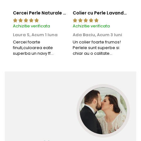
Cercei Perle Naturale Negre 5-6 mm, Buton AAA, Aur 14K (aur 585), Tip Șurub | KASKADDA®
Colier cu Perle Lavanda la Baza Gatului, de 4-5 mm, Perle Rare, Calitate AAA+, Aur 14K | KASKADDA®
Achizitie verificata
Achizitie verificata
Achi
Laura S,
Acum 1 luna
Ada Baciu,
Acum 3 luni
Mun
Acu
Cercei foarte
Un colier foarte frumos!
finuti,culoarea eate
Perlele sunt superbe si
Bun
superba un navy ff
chiar au o calitate
cu b
frumos.Lucrati bine,cu
extraordinara.
sup
siguranta am sa revin pt
deca
mai multe comenzi.❤️
Rec