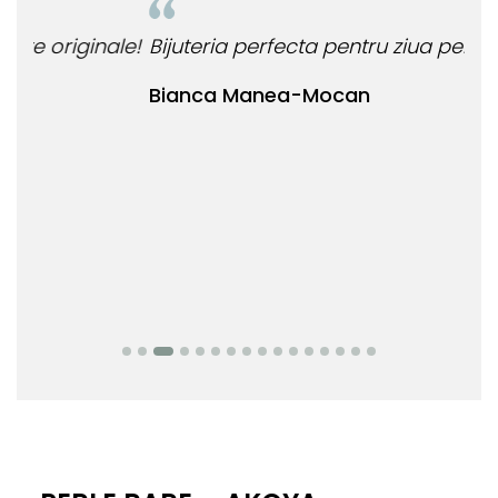
le!
Bijuteria perfecta pentru ziua perfecta!
O b
ata
Bianca Manea-Mocan
oca
Nic