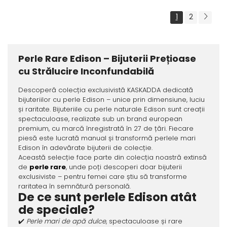
1
2
Perle Rare Edison – Bijuterii Prețioase
cu Strălucire Inconfundabilă
Descoperă colecția exclusivistă KASKADDA dedicată
bijuteriilor cu perle Edison – unice prin dimensiune, luciu
și raritate. Bijuteriile cu perle naturale Edison sunt creații
spectaculoase, realizate sub un brand european
premium, cu marcă înregistrată în 27 de țări. Fiecare
piesă este lucrată manual și transformă perlele mari
Edison în adevărate bijuterii de colecție.
Această selecție face parte din colecția noastră extinsă
de
perle rare
, unde poți descoperi doar bijuterii
exclusiviste – pentru femei care știu să transforme
raritatea în semnătură personală.
De ce sunt perlele Edison atât
de speciale?
✔️
Perle mari de apă dulce
, spectaculoase și rare