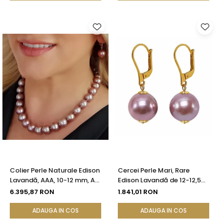
Colier Perle Naturale Edison
Cercei Perle Mari, Rare
Lavandă, AAA, 10-12 mm, Aur
Edison Lavandă de 12-12,5
Galben 14K | KASKADDA®
mm și Aur Galben 14K |
6.395,87 RON
1.841,01 RON
KASKADDA®
ADAUGA IN COS
ADAUGA IN COS