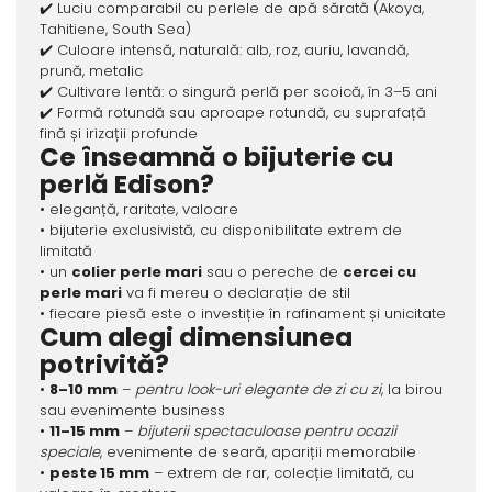
✔️ Luciu comparabil cu perlele de apă sărată (Akoya,
Tahitiene, South Sea)
✔️ Culoare intensă, naturală: alb, roz, auriu, lavandă,
prună, metalic
✔️ Cultivare lentă: o singură perlă per scoică, în 3–5 ani
✔️ Formă rotundă sau aproape rotundă, cu suprafață
fină și irizații profunde
Ce înseamnă o bijuterie cu
perlă Edison?
• eleganță, raritate, valoare
• bijuterie exclusivistă, cu disponibilitate extrem de
limitată
• un
colier perle mari
sau o pereche de
cercei cu
perle mari
va fi mereu o declarație de stil
• fiecare piesă este o investiție în rafinament și unicitate
Cum alegi dimensiunea
potrivită?
•
8–10 mm
–
pentru look-uri elegante de zi cu zi
, la birou
sau evenimente business
•
11–15 mm
–
bijuterii spectaculoase pentru ocazii
speciale
, evenimente de seară, apariții memorabile
•
peste 15 mm
– extrem de rar, colecție limitată, cu