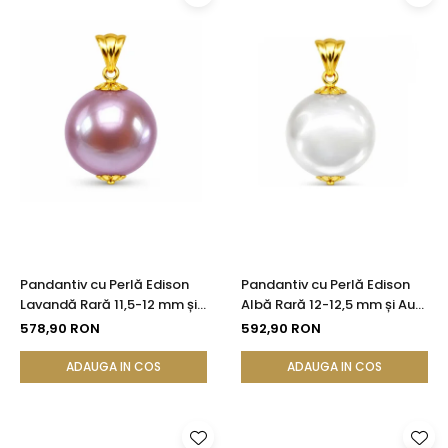
Pandantiv cu Perlă Edison
Pandantiv cu Perlă Edison
Lavandă Rară 11,5-12 mm și
Albă Rară 12-12,5 mm și Aur
Aur 14K (aur 585) |
Galben 14K (aur 585) |
578,90 RON
592,90 RON
KASKADDA®
KASKADDA®
ADAUGA IN COS
ADAUGA IN COS