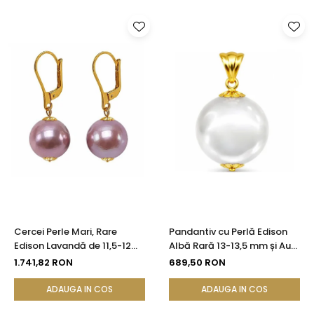
Cercei Perle Mari, Rare
Pandantiv cu Perlă Edison
Edison Lavandă de 11,5-12
Albă Rară 13-13,5 mm și Aur
mm și Aur Galben 14K |
Galben 14K (aur 585) |
1.741,82 RON
689,50 RON
KASKADDA®
KASKADDA®
ADAUGA IN COS
ADAUGA IN COS