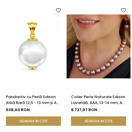
Pandantiv cu Perlă Edison
Colier Perle Naturale Edison
Albă Rară 12,5 - 13 mm și Aur
Lavandă, AAA, 13-14 mm, Aur
Galben 14K (aur 585) |
Alb 14K | KASKADDA®
638,40 RON
8.727,97 RON
KASKADDA®
ADAUGA IN COS
ADAUGA IN COS