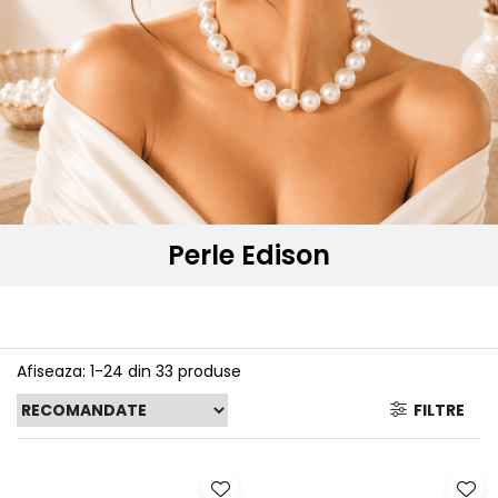
Seturi Perle cu Argint
Brățări cu Perle
Pandantive cu Perle
Brose cu Perle
Perle Edison
Afiseaza:
1-
24
din
33
produse
FILTRE