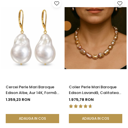
Cercei Perle Mari Baroque
Colier Perle Mari Baroque
Edison Albe, Aur 14K, Formă
Edison Lavandă, Calitatea
Organică | KASKADDA®
AAA, Aur 14K | KASKADDA®
1.359,23 RON
1.975,78 RON
ADAUGA IN COS
ADAUGA IN COS