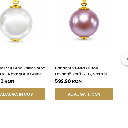
tiv cu Perlă Edison Albă
Pandantiv Perlă Edison
3,5-14 mm și Aur Galben
Lavandă Rară 12-12,5 mm și
ur 585) | KASKADDA®
Aur 14K (aur 585) | KASKADDA®
90 RON
592,90 RON
ADAUGA IN COS
ADAUGA IN COS