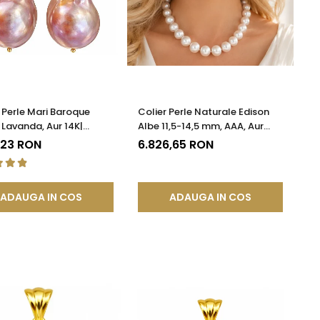
 Perle Mari Baroque
Colier Perle Naturale Edison
 Lavanda, Aur 14K|
Albe 11,5-14,5 mm, AAA, Aur
DDA®
Galben 14K | KASKADDA®
,23 RON
6.826,65 RON
ADAUGA IN COS
ADAUGA IN COS