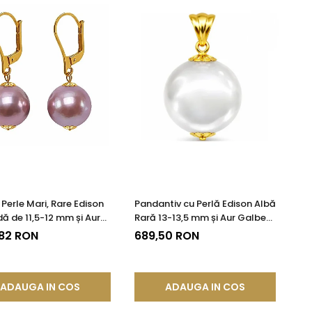
 Perle Mari, Rare Edison
Pandantiv cu Perlă Edison Albă
ă de 11,5-12 mm și Aur
Rară 13-13,5 mm și Aur Galben
 14K | KASKADDA®
14K (aur 585) | KASKADDA®
,82 RON
689,50 RON
ADAUGA IN COS
ADAUGA IN COS