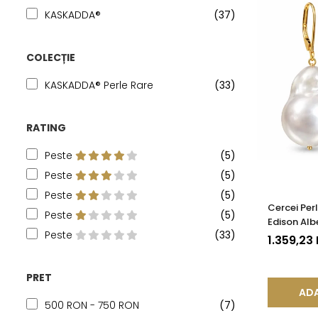
KASKADDA®
(37)
COLECȚIE
KASKADDA® Perle Rare
(33)
RATING
Peste
(5)
Peste
(5)
Peste
(5)
Cercei Per
Peste
(5)
Edison Alb
Peste
(33)
Organică 
1.359,23
PRET
ADA
500 RON - 750 RON
(7)