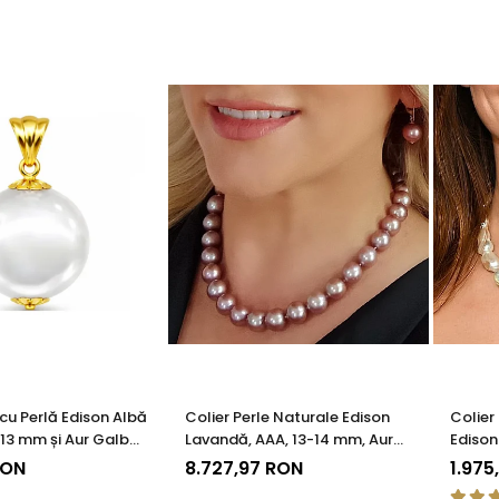
cu Perlă Edison Albă
Colier Perle Naturale Edison
Colier
- 13 mm și Aur Galben
Lavandă, AAA, 13-14 mm, Aur
Edison
85) | KASKADDA®
Alb 14K | KASKADDA®
14K | 
RON
8.727,97 RON
1.975