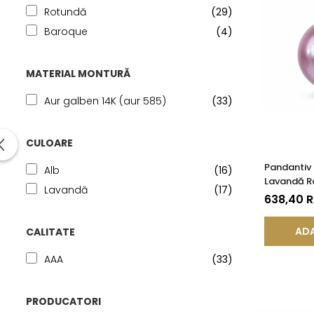
Rotundă
(29)
Baroque
(4)
MATERIAL MONTURĂ
Aur galben 14K (aur 585)
(33)
CULOARE
Pandantiv 
Alb
(16)
Lavandă Ra
Lavandă
(17)
Aur Galben
638,40 
KASKADDA
ADA
CALITATE
AAA
(33)
PRODUCATORI