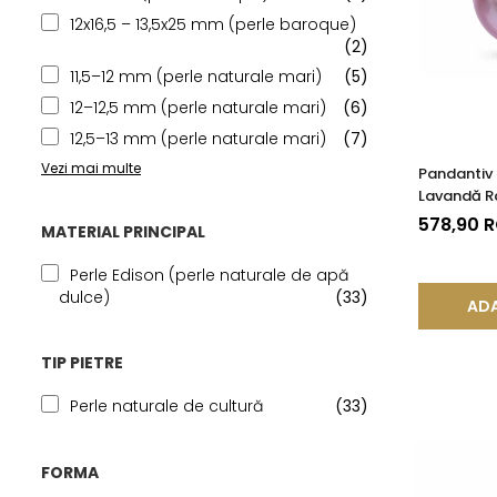
12x16,5 – 13,5x25 mm (perle baroque)
(2)
11,5–12 mm (perle naturale mari)
(5)
12–12,5 mm (perle naturale mari)
(6)
12,5–13 mm (perle naturale mari)
(7)
Vezi mai multe
Pandantiv 
Lavandă Ra
14K (aur 5
578,90 
MATERIAL PRINCIPAL
Perle Edison (perle naturale de apă
dulce)
(33)
ADA
TIP PIETRE
Perle naturale de cultură
(33)
FORMA