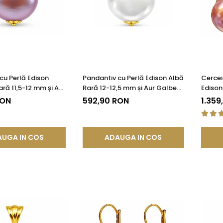
cu Perlă Edison
Pandantiv cu Perlă Edison Albă
Cercei
ră 11,5-12 mm și Aur
Rară 12-12,5 mm și Aur Galben
Edison
85) | KASKADDA®
14K (aur 585) | KASKADDA®
KASKA
RON
592,90 RON
1.359
UGA IN COS
ADAUGA IN COS