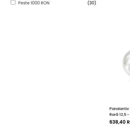
Peste 1000 RON
(30)
Pandantiv 
Rară 12,5 
14K (aur 5
638,40 