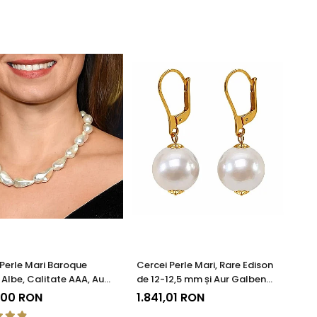
 Perle Mari Baroque
Cercei Perle Mari, Rare Edison
 Albe, Calitate AAA, Aur
de 12-12,5 mm și Aur Galben
KASKADDA®
14K, Rafinament Natural |
,00 RON
1.841,01 RON
KASKADDA®