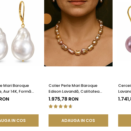
le Mari Baroque
Colier Perle Mari Baroque
Cercei
e, Aur 14K, Formă
Edison Lavandă, Calitatea
Lavand
| KASKADDA®
AAA, Aur 14K | KASKADDA®
Galben
 RON
1.975,78 RON
1.741
UGA IN COS
ADAUGA IN COS