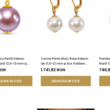
cu Perlă Edison
Cercei Perle Mari, Rare Edison
Pandan
ră 12,5-13 mm și
de 11,5-12 mm și Aur Galben
Rară 1
 14K (aur 585) |
14K, Bijuterie de Colecție|
14K (a
RON
1.741,82 RON
746,
®
KASKADDA®
UGA IN COS
ADAUGA IN COS