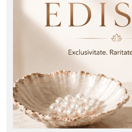
Seturi Perle cu Argint
Brățări cu Perle
Pandantive cu Perle
Brose cu Perle