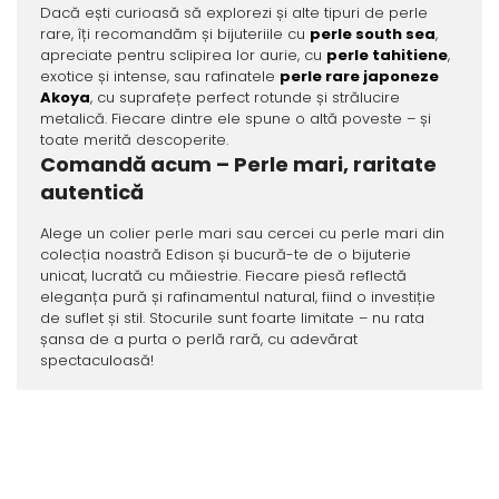
Dacă ești curioasă să explorezi și alte tipuri de perle
rare, îți recomandăm și bijuteriile cu
perle south sea
,
apreciate pentru sclipirea lor aurie, cu
perle tahitiene
,
exotice și intense, sau rafinatele
perle rare japoneze
Akoya
, cu suprafețe perfect rotunde și strălucire
metalică. Fiecare dintre ele spune o altă poveste – și
toate merită descoperite.
Comandă acum – Perle mari, raritate
autentică
Alege un colier perle mari sau cercei cu perle mari din
colecția noastră Edison și bucură-te de o bijuterie
unicat, lucrată cu măiestrie. Fiecare piesă reflectă
eleganța pură și rafinamentul natural, fiind o investiție
de suflet și stil. Stocurile sunt foarte limitate – nu rata
șansa de a purta o perlă rară, cu adevărat
spectaculoasă!