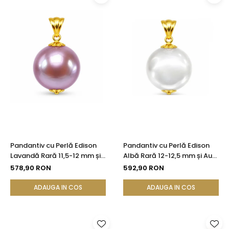
Pandantiv cu Perlă Edison
Pandantiv cu Perlă Edison
Lavandă Rară 11,5-12 mm și
Albă Rară 12-12,5 mm și Aur
Aur 14K (aur 585) |
Galben 14K (aur 585) |
578,90 RON
592,90 RON
KASKADDA®
KASKADDA®
ADAUGA IN COS
ADAUGA IN COS