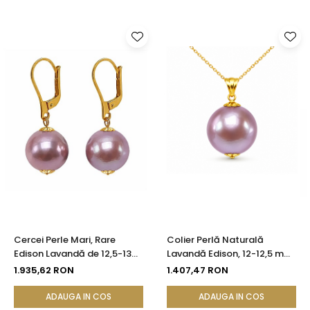
Cercei Perle Mari, Rare
Colier Perlă Naturală
Edison Lavandă de 12,5-13
Lavandă Edison, 12-12,5 mm,
mm și Aur Galben 14K |
Aur 14K (aur 585) |
1.935,62 RON
1.407,47 RON
KASKADDA®
KASKADDA®
ADAUGA IN COS
ADAUGA IN COS