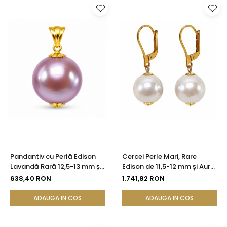
Pandantiv cu Perlă Edison
Cercei Perle Mari, Rare
Lavandă Rară 12,5-13 mm și
Edison de 11,5-12 mm și Aur
Aur Galben 14K (aur 585) |
Galben 14K, Bijuterie de
638,40 RON
1.741,82 RON
KASKADDA®
Colecție| KASKADDA®
ADAUGA IN COS
ADAUGA IN COS