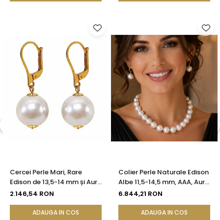
Cercei Perle Mari, Rare
Colier Perle Naturale Edison
Edison de 13,5-14 mm și Aur
Albe 11,5-14,5 mm, AAA, Aur
Galben 14K, Spectacol
Alb 14K | KASKADDA®
2.146,54 RON
6.844,21 RON
Natural | KASKADDA®
ADAUGA IN COS
ADAUGA IN COS