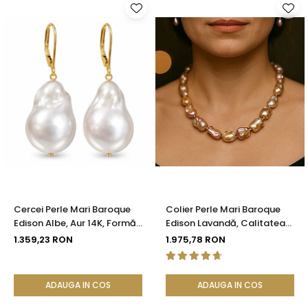
Cercei Perle Mari Baroque
Colier Perle Mari Baroque
Edison Albe, Aur 14K, Formă
Edison Lavandă, Calitatea
Organică | KASKADDA®
AAA, Aur 14K | KASKADDA®
1.359,23 RON
1.975,78 RON
ADAUGA IN COS
ADAUGA IN COS