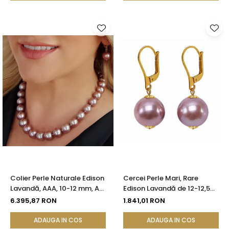
Colier Perle Naturale Edison
Cercei Perle Mari, Rare
Lavandă, AAA, 10-12 mm, Aur
Edison Lavandă de 12-12,5
Galben 14K | KASKADDA®
mm și Aur Galben 14K |
6.395,87 RON
1.841,01 RON
KASKADDA®
ADAUGA IN COS
ADAUGA IN COS