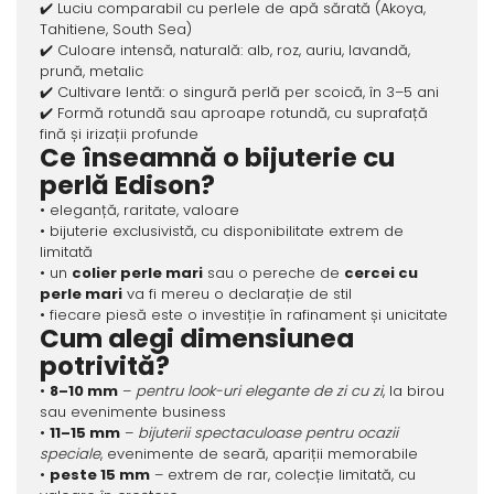
✔️ Luciu comparabil cu perlele de apă sărată (Akoya,
Tahitiene, South Sea)
✔️ Culoare intensă, naturală: alb, roz, auriu, lavandă,
prună, metalic
✔️ Cultivare lentă: o singură perlă per scoică, în 3–5 ani
✔️ Formă rotundă sau aproape rotundă, cu suprafață
fină și irizații profunde
Ce înseamnă o bijuterie cu
perlă Edison?
• eleganță, raritate, valoare
• bijuterie exclusivistă, cu disponibilitate extrem de
limitată
• un
colier perle mari
sau o pereche de
cercei cu
perle mari
va fi mereu o declarație de stil
• fiecare piesă este o investiție în rafinament și unicitate
Cum alegi dimensiunea
potrivită?
•
8–10 mm
–
pentru look-uri elegante de zi cu zi
, la birou
sau evenimente business
•
11–15 mm
–
bijuterii spectaculoase pentru ocazii
speciale
, evenimente de seară, apariții memorabile
•
peste 15 mm
– extrem de rar, colecție limitată, cu