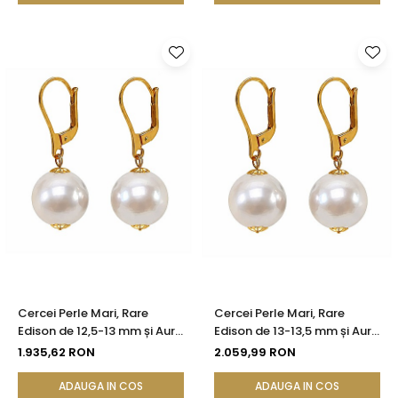
Cercei Perle Mari, Rare
Cercei Perle Mari, Rare
Edison de 12,5-13 mm și Aur
Edison de 13-13,5 mm și Aur
Galben 14K, Eleganță
Galben 14K, Frumusețe
1.935,62 RON
2.059,99 RON
Absolută | KASKADDA®
Remarcabilă | KASKADDA®
ADAUGA IN COS
ADAUGA IN COS