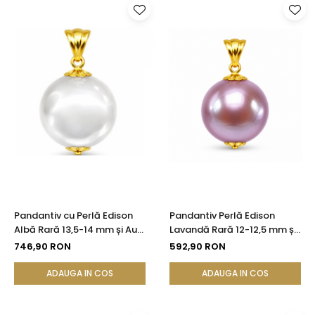
Pandantiv cu Perlă Edison
Pandantiv Perlă Edison
Albă Rară 13,5-14 mm și Aur
Lavandă Rară 12-12,5 mm și
Galben 14K (aur 585) |
Aur 14K (aur 585) |
746,90 RON
592,90 RON
KASKADDA®
KASKADDA®
ADAUGA IN COS
ADAUGA IN COS