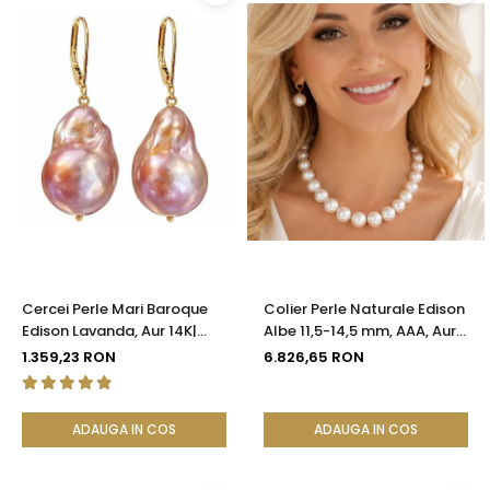
Cercei Perle Mari Baroque
Colier Perle Naturale Edison
Edison Lavanda, Aur 14K|
Albe 11,5-14,5 mm, AAA, Aur
KASKADDA®
Galben 14K | KASKADDA®
1.359,23 RON
6.826,65 RON
ADAUGA IN COS
ADAUGA IN COS