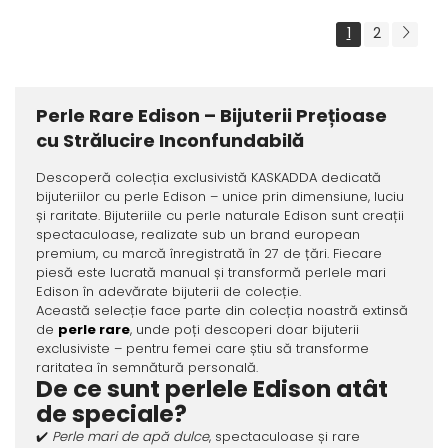
1
2
Perle Rare Edison – Bijuterii Prețioase
cu Strălucire Inconfundabilă
Descoperă colecția exclusivistă KASKADDA dedicată
bijuteriilor cu perle Edison – unice prin dimensiune, luciu
și raritate. Bijuteriile cu perle naturale Edison sunt creații
spectaculoase, realizate sub un brand european
premium, cu marcă înregistrată în 27 de țări. Fiecare
piesă este lucrată manual și transformă perlele mari
Edison în adevărate bijuterii de colecție.
Această selecție face parte din colecția noastră extinsă
de
perle rare
, unde poți descoperi doar bijuterii
exclusiviste – pentru femei care știu să transforme
raritatea în semnătură personală.
De ce sunt perlele Edison atât
de speciale?
✔️
Perle mari de apă dulce
, spectaculoase și rare