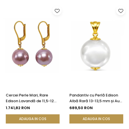
Cercei Perle Mari, Rare
Pandantiv cu Perlă Edison
Edison Lavandă de 11,5-12
Albă Rară 13-13,5 mm și Aur
mm și Aur Galben 14K |
Galben 14K (aur 585) |
1.741,82 RON
689,50 RON
KASKADDA®
KASKADDA®
ADAUGA IN COS
ADAUGA IN COS