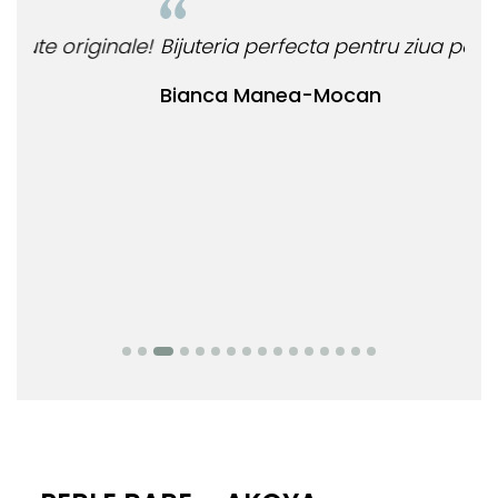
le!
Bijuteria perfecta pentru ziua perfecta!
O b
ata
Bianca Manea-Mocan
oca
Nic