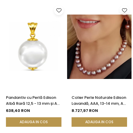
Pandantiv cu Perlă Edison
Colier Perle Naturale Edison
Albă Rară 12,5 - 13 mm și Aur
Lavandă, AAA, 13-14 mm, Aur
Galben 14K (aur 585) |
Alb 14K | KASKADDA®
638,40 RON
8.727,97 RON
KASKADDA®
ADAUGA IN COS
ADAUGA IN COS