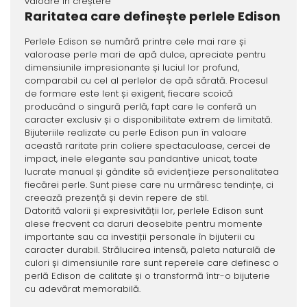
valoare în creștere
Raritatea care definește perlele Edison
Perlele Edison se numără printre cele mai rare și
valoroase perle mari de apă dulce, apreciate pentru
dimensiunile impresionante și luciul lor profund,
comparabil cu cel al perlelor de apă sărată. Procesul
de formare este lent și exigent, fiecare scoică
producând o singură perlă, fapt care le conferă un
caracter exclusiv și o disponibilitate extrem de limitată.
Bijuteriile realizate cu perle Edison pun în valoare
această raritate prin coliere spectaculoase, cercei de
impact, inele elegante sau pandantive unicat, toate
lucrate manual și gândite să evidențieze personalitatea
fiecărei perle. Sunt piese care nu urmăresc tendințe, ci
creează prezență și devin repere de stil.
Datorită valorii și expresivității lor, perlele Edison sunt
alese frecvent ca daruri deosebite pentru momente
importante sau ca investiții personale în bijuterii cu
caracter durabil. Strălucirea intensă, paleta naturală de
culori și dimensiunile rare sunt reperele care definesc o
perlă Edison de calitate și o transformă într-o bijuterie
cu adevărat memorabilă.