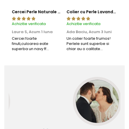
Cercei Perle Naturale Negre 5-6 mm, Buton AAA, Aur 14K (aur 585), Tip Șurub | KASKADDA®
Colier cu Perle Lavanda la Baza Gatului, de 4-5 mm, Perle Rare, Calitate AAA+, Aur 14K | KASKADDA®
Achizitie verificata
Achizitie verificata
Achi
Laura S,
Acum 1 luna
Ada Baciu,
Acum 3 luni
Mun
Acu
Cercei foarte
Un colier foarte frumos!
finuti,culoarea eate
Perlele sunt superbe si
Bun
superba un navy ff
chiar au o calitate
cu b
frumos.Lucrati bine,cu
extraordinara.
sup
siguranta am sa revin pt
deca
mai multe comenzi.❤️
Rec