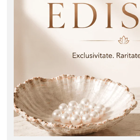
Seturi Perle cu Argint
Brățări cu Perle
Pandantive cu Perle
Brose cu Perle