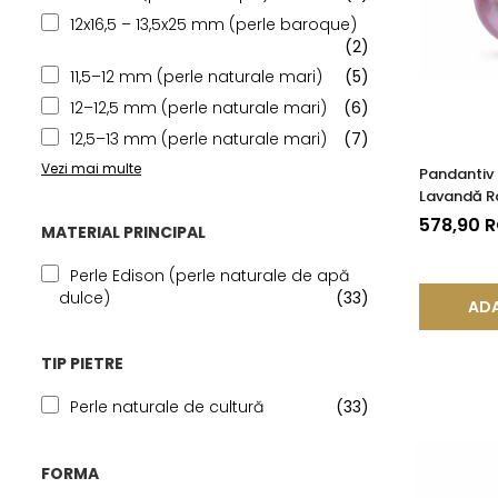
12x16,5 – 13,5x25 mm (perle baroque)
(2)
11,5–12 mm (perle naturale mari)
(5)
12–12,5 mm (perle naturale mari)
(6)
12,5–13 mm (perle naturale mari)
(7)
Vezi mai multe
Pandantiv 
Lavandă Ra
14K (aur 5
578,90 
MATERIAL PRINCIPAL
Perle Edison (perle naturale de apă
dulce)
(33)
ADA
TIP PIETRE
Perle naturale de cultură
(33)
FORMA