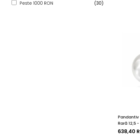
Peste 1000 RON
(30)
Pandantiv 
Rară 12,5 
14K (aur 5
638,40 