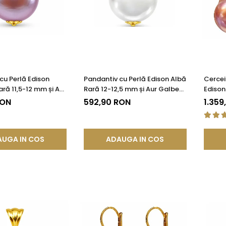
cu Perlă Edison
Pandantiv cu Perlă Edison Albă
Cercei
ră 11,5-12 mm și Aur
Rară 12-12,5 mm și Aur Galben
Edison
85) | KASKADDA®
14K (aur 585) | KASKADDA®
KASKA
RON
592,90 RON
1.359
UGA IN COS
ADAUGA IN COS