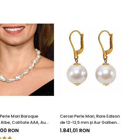
 Perle Mari Baroque
Cercei Perle Mari, Rare Edison
 Albe, Calitate AAA, Aur
de 12-12,5 mm și Aur Galben
KASKADDA®
14K, Rafinament Natural |
,00 RON
1.841,01 RON
KASKADDA®