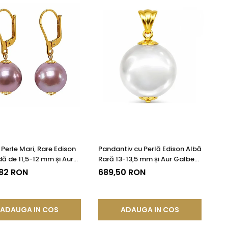
 Perle Mari, Rare Edison
Pandantiv cu Perlă Edison Albă
ă de 11,5-12 mm și Aur
Rară 13-13,5 mm și Aur Galben
 14K | KASKADDA®
14K (aur 585) | KASKADDA®
,82 RON
689,50 RON
ADAUGA IN COS
ADAUGA IN COS