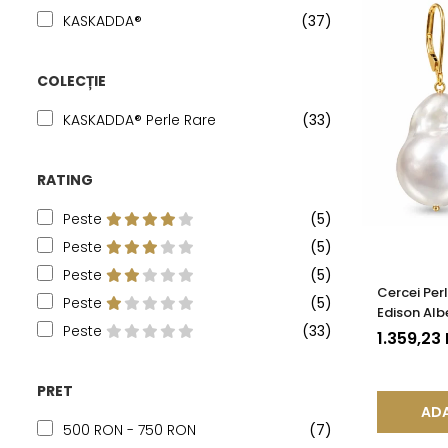
KASKADDA®
(37)
COLECȚIE
KASKADDA® Perle Rare
(33)
RATING
Peste
(5)
Peste
(5)
Peste
(5)
Cercei Per
Peste
(5)
Edison Alb
Peste
(33)
Organică 
1.359,23
PRET
ADA
500 RON - 750 RON
(7)