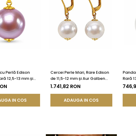
cu Perlă Edison
Cercei Perle Mari, Rare Edison
Pandan
ră 12,5-13 mm și
de 11,5-12 mm și Aur Galben
Rară 1
 14K (aur 585) |
14K, Bijuterie de Colecție|
14K (a
RON
1.741,82 RON
746,
®
KASKADDA®
UGA IN COS
ADAUGA IN COS