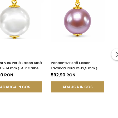
tiv cu Perlă Edison Albă
Pandantiv Perlă Edison
3,5-14 mm și Aur Galben
Lavandă Rară 12-12,5 mm și
ur 585) | KASKADDA®
Aur 14K (aur 585) | KASKADDA®
90 RON
592,90 RON
ADAUGA IN COS
ADAUGA IN COS