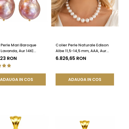
 Perle Mari Baroque
Colier Perle Naturale Edison
 Lavanda, Aur 14K|
Albe 11,5-14,5 mm, AAA, Aur
DDA®
Galben 14K | KASKADDA®
,23 RON
6.826,65 RON
ADAUGA IN COS
ADAUGA IN COS