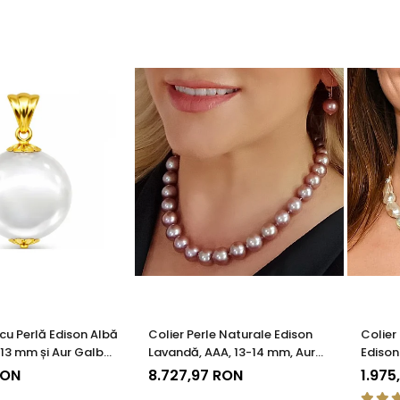
cu Perlă Edison Albă
Colier Perle Naturale Edison
Colier
- 13 mm și Aur Galben
Lavandă, AAA, 13-14 mm, Aur
Edison
85) | KASKADDA®
Alb 14K | KASKADDA®
14K | 
RON
8.727,97 RON
1.975