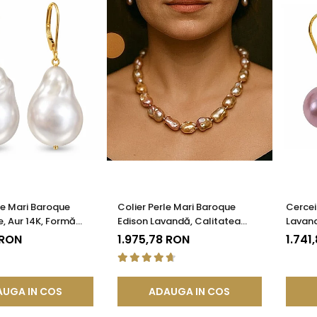
le Mari Baroque
Colier Perle Mari Baroque
Cercei
e, Aur 14K, Formă
Edison Lavandă, Calitatea
Lavand
| KASKADDA®
AAA, Aur 14K | KASKADDA®
Galben
 RON
1.975,78 RON
1.741
UGA IN COS
ADAUGA IN COS