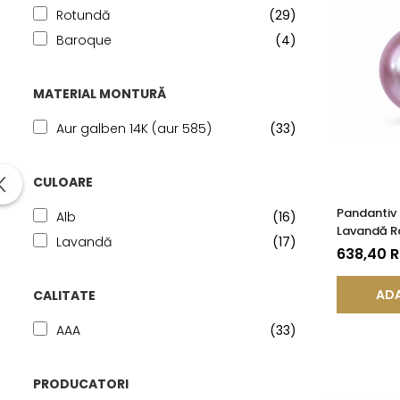
Rotundă
(29)
Baroque
(4)
MATERIAL MONTURĂ
Aur galben 14K (aur 585)
(33)
CULOARE
Pandantiv 
Alb
(16)
Lavandă Ra
Lavandă
(17)
Aur Galben
638,40 
KASKADDA
ADA
CALITATE
AAA
(33)
PRODUCATORI