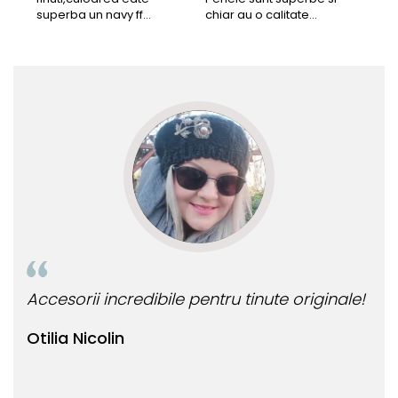
superba un navy ff
chiar au o calitate
cu b
frumos.Lucrati bine,cu
extraordinara.
sup
siguranta am sa revin pt
deca
mai multe comenzi.❤️
Rec
Accesorii incredibile pentru tinute originale!
Bij
Otilia Nicolin
Bi