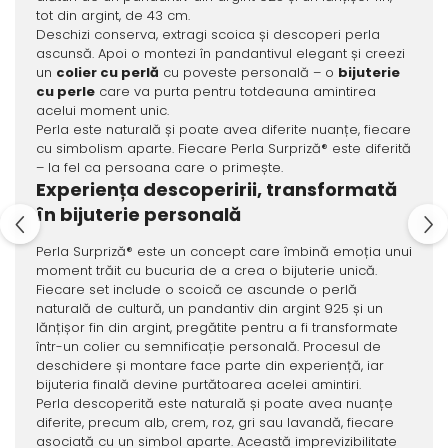
tot din argint, de 43 cm.
Deschizi conserva, extragi scoica și descoperi perla
ascunsă. Apoi o montezi în pandantivul elegant și creezi
un
colier cu perlă
cu poveste personală – o
bijuterie
cu perle
care va purta pentru totdeauna amintirea
acelui moment unic.
Perla este naturală și poate avea diferite nuanțe, fiecare
cu simbolism aparte. Fiecare Perla Surpriză® este diferită
– la fel ca persoana care o primește.
Experiența descoperirii, transformată
în bijuterie personală
Perla Surpriză® este un concept care îmbină emoția unui
moment trăit cu bucuria de a crea o bijuterie unică.
Fiecare set include o scoică ce ascunde o perlă
naturală de cultură, un pandantiv din argint 925 și un
lănțișor fin din argint, pregătite pentru a fi transformate
într-un colier cu semnificație personală. Procesul de
deschidere și montare face parte din experiență, iar
bijuteria finală devine purtătoarea acelei amintiri.
Perla descoperită este naturală și poate avea nuanțe
diferite, precum alb, crem, roz, gri sau lavandă, fiecare
asociată cu un simbol aparte. Această imprevizibilitate