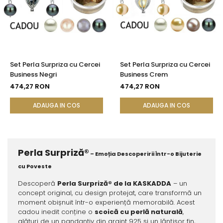
Set Perla Surpriza cu Cercei
Set Perla Surpriza cu Cercei
Business Negri
Business Crem
474,27 RON
474,27 RON
ADAUGA IN COS
ADAUGA IN COS
Perla Surpriză®
– Emoția Descoperirii Într-o Bijuterie
cu Poveste
Descoperă
Perla Surpriză® de la KASKADDA
– un
concept original, cu design protejat, care transformă un
moment obișnuit într-o experiență memorabilă. Acest
cadou inedit conține o
scoică cu perlă naturală
,
alături de un pandantiv din argint 925 și un lănțișor fin,