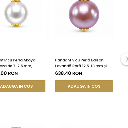
tiv cu Perla Akoya
Pandantiv cu Perlă Edison
eza de 7-7,5 mm,
Lavandă Rară 12,5-13 mm și
te AAA+ si Aur de 14k
Aur Galben 14K (aur 585) |
,00 RON
638,40 RON
KASKADDA®
ADAUGA IN COS
ADAUGA IN COS