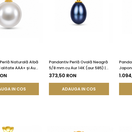
Perlă Naturală Albă
Pandantiv Perlă Ovală Neagră
Pandan
alitate AAA+ și Aur
5/8 mm cu Aur 14K (aur 585) |
Japon
85) | KASKADDA®
KASKADDA®
Calita
RON
373,50 RON
1.094
UGA IN COS
ADAUGA IN COS