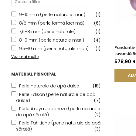
9–10 mm (perle naturale mari)
(1)
8/5 mm (perle formă lacrimă)
(6)
7,5–8 mm (perle naturale)
(1)
8–9 mm (perle naturale mari)
(4)
Pandantiv 
9,5–10 mm (perle naturale mari)
(1)
Lavandă Ra
Vezi mai multe
14K (aur 5
578,90 
MATERIAL PRINCIPAL
ADA
Perle naturale de apă dulce
(18)
Perle Edison (perle naturale de apă
dulce)
(7)
Perle Akoya Japoneze (perle naturale
de apă sărată)
(2)
Perle Tahitiene (perle naturale de apă
sărată)
(3)