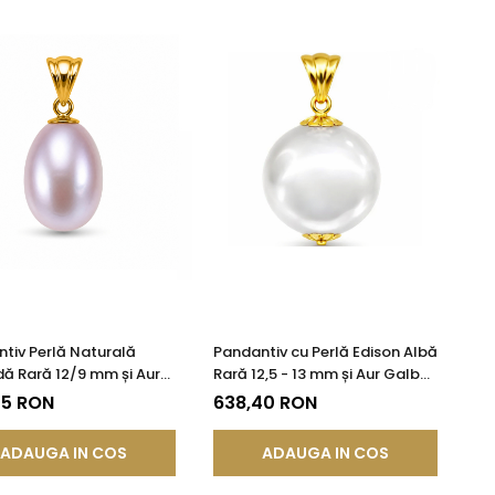
tiv Perlă Naturală
Pandantiv cu Perlă Edison Albă
ă Rară 12/9 mm și Aur
Rară 12,5 - 13 mm și Aur Galben
 14K (aur 585) |
14K (aur 585) | KASKADDA®
75 RON
638,40 RON
DDA®
ADAUGA IN COS
ADAUGA IN COS