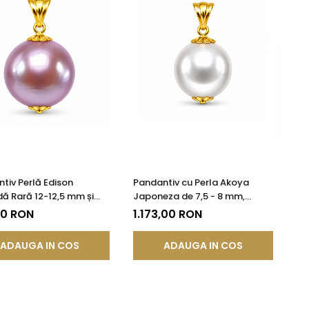
tiv Perlă Edison
Pandantiv cu Perla Akoya
ă Rară 12-12,5 mm și
Japoneza de 7,5 - 8 mm,
K (aur 585) | KASKADDA®
Calitate AAA+ si Aur de 14k
90 RON
1.173,00 RON
ADAUGA IN COS
ADAUGA IN COS