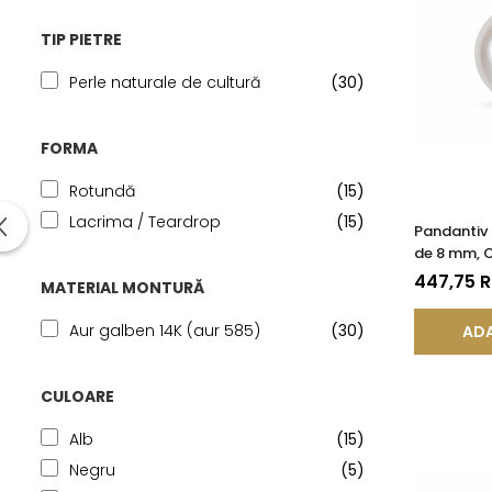
TIP PIETRE
Perle naturale de cultură
(30)
FORMA
Rotundă
(15)
Lacrima / Teardrop
(15)
Pandantiv 
de 8 mm, C
14K (aur 5
447,75 
MATERIAL MONTURĂ
Aur galben 14K (aur 585)
(30)
ADA
CULOARE
Alb
(15)
Negru
(5)