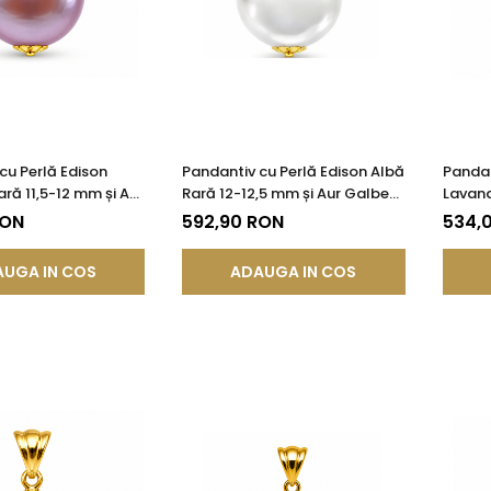
cu Perlă Edison
Pandantiv cu Perlă Edison Albă
Pandan
ră 11,5-12 mm și Aur
Rară 12-12,5 mm și Aur Galben
Lavand
85) | KASKADDA®
14K (aur 585) | KASKADDA®
Galben
RON
592,90 RON
534,
KASKA
UGA IN COS
ADAUGA IN COS