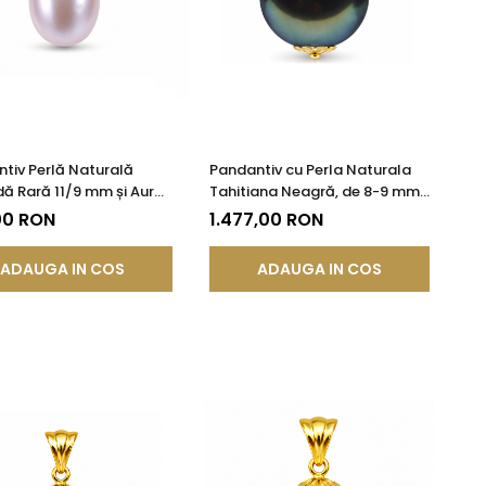
tiv Perlă Naturală
Pandantiv cu Perla Naturala
ă Rară 11/9 mm și Aur
Tahitiana Neagră, de 8-9 mm
 14K (aur 585) |
si Aur de 14k
00 RON
1.477,00 RON
DDA®
ADAUGA IN COS
ADAUGA IN COS