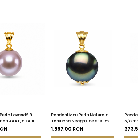
Perla Lavandă 8
Pandantiv cu Perla Naturala
Pandan
tea AAA+, cu Aur
Tahitiana Neagră, de 9-10 mm
5/8 mm
85)
si Aur de 14k
KASKA
RON
1.667,00 RON
373,