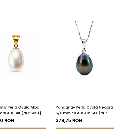
tiv Perlă Ovală Albă
Pandantiv Perlă Ovală Neagră
 și Aur 14K (aur 585) |
5/8 mm cu Aur Alb 14K (aur
DDA®
585)
50 RON
378,75 RON