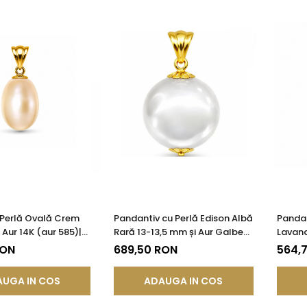
 Perlă Ovală Crem
Pandantiv cu Perlă Edison Albă
Pandan
Aur 14K (aur 585)|
Rară 13-13,5 mm și Aur Galben
Lavand
®
14K (aur 585) | KASKADDA®
Galben
RON
689,50 RON
564,
KASKA
UGA IN COS
ADAUGA IN COS