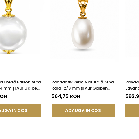
cu Perlă Edison Albă
Pandantiv Perlă Naturală Albă
Pandan
14 mm și Aur Galben
Rară 12/9 mm și Aur Galben
Lavand
85) | KASKADDA®
14K (aur 585) | KASKADDA®
Aur 14
RON
564,75 RON
592,
UGA IN COS
ADAUGA IN COS