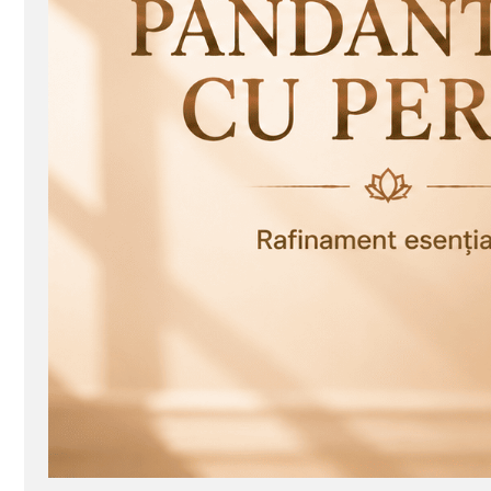
Seturi Perle cu Argint
Brățări cu Perle
Pandantive cu Perle
Brose cu Perle