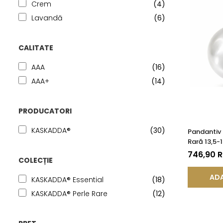
Crem
(4)
Lavandă
(6)
CALITATE
AAA
(16)
AAA+
(14)
PRODUCATORI
KASKADDA®
(30)
Pandantiv 
Rară 13,5-
14K (aur 5
746,90 
COLECȚIE
ADA
KASKADDA® Essential
(18)
KASKADDA® Perle Rare
(12)