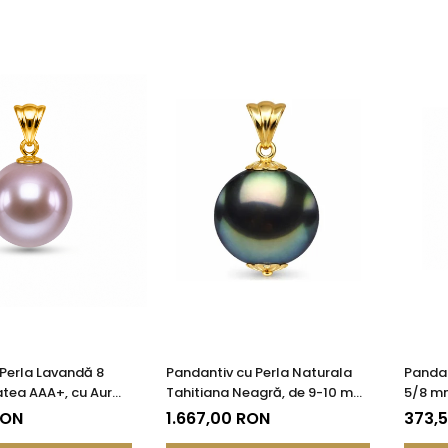
Perla Lavandă 8
Pandantiv cu Perla Naturala
Pandan
tea AAA+, cu Aur
Tahitiana Neagră, de 9-10 mm
5/8 mm
85)
si Aur de 14k
KASKA
RON
1.667,00 RON
373,