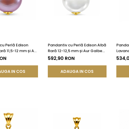
cu Perlă Edison
Pandantiv cu Perlă Edison Albă
Pandan
ră 11,5-12 mm și Aur
Rară 12-12,5 mm și Aur Galben
Lavand
85) | KASKADDA®
14K (aur 585) | KASKADDA®
Galben
RON
592,90 RON
534,
KASKA
UGA IN COS
ADAUGA IN COS