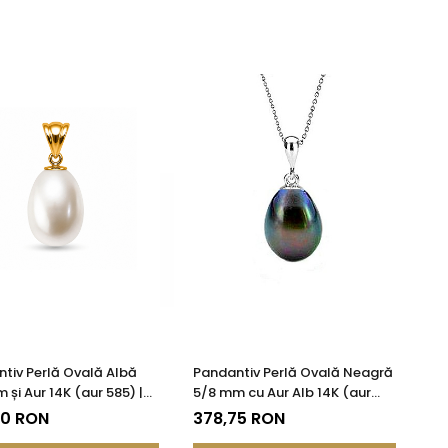
tiv Perlă Ovală Albă
Pandantiv Perlă Ovală Neagră
 și Aur 14K (aur 585) |
5/8 mm cu Aur Alb 14K (aur
DDA®
585)
50 RON
378,75 RON