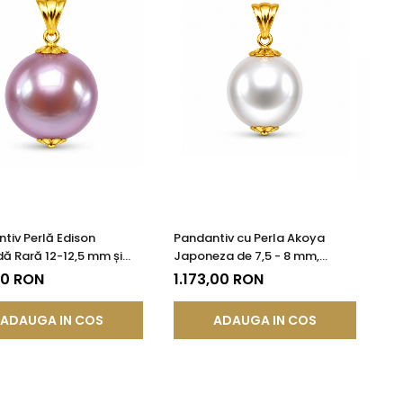
tiv Perlă Edison
Pandantiv cu Perla Akoya
ă Rară 12-12,5 mm și
Japoneza de 7,5 - 8 mm,
K (aur 585) | KASKADDA®
Calitate AAA+ si Aur de 14k
90 RON
1.173,00 RON
ADAUGA IN COS
ADAUGA IN COS