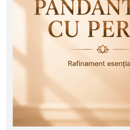
Seturi Perle cu Argint
Brățări cu Perle
Pandantive cu Perle
Brose cu Perle