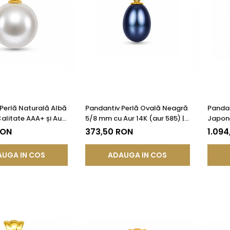
Perlă Naturală Albă
Pandantiv Perlă Ovală Neagră
Pandan
alitate AAA+ și Aur
5/8 mm cu Aur 14K (aur 585) |
Japon
85) | KASKADDA®
KASKADDA®
Calita
RON
373,50 RON
1.094
UGA IN COS
ADAUGA IN COS