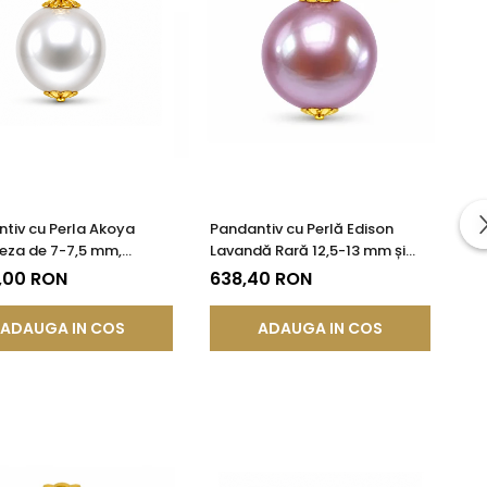
tiv cu Perla Akoya
Pandantiv cu Perlă Edison
eza de 7-7,5 mm,
Lavandă Rară 12,5-13 mm și
te AAA+ si Aur de 14k
Aur Galben 14K (aur 585) |
,00 RON
638,40 RON
KASKADDA®
ADAUGA IN COS
ADAUGA IN COS