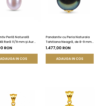
tiv Perlă Naturală
Pandantiv cu Perla Naturala
ă Rară 11/9 mm și Aur
Tahitiana Neagră, de 8-9 mm
 14K (aur 585) |
si Aur de 14k
00 RON
1.477,00 RON
DDA®
ADAUGA IN COS
ADAUGA IN COS