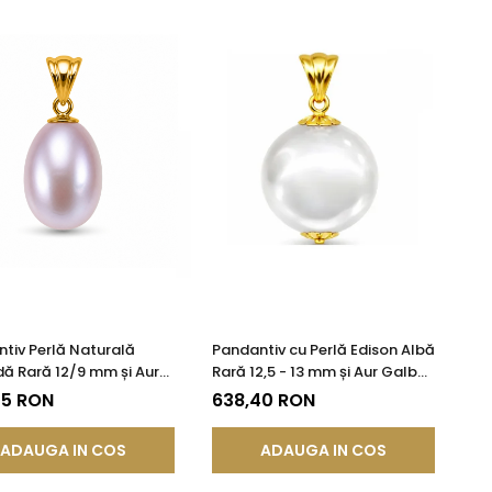
tiv Perlă Naturală
Pandantiv cu Perlă Edison Albă
ă Rară 12/9 mm și Aur
Rară 12,5 - 13 mm și Aur Galben
 14K (aur 585) |
14K (aur 585) | KASKADDA®
75 RON
638,40 RON
DDA®
ADAUGA IN COS
ADAUGA IN COS