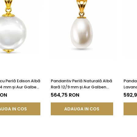
cu Perlă Edison Albă
Pandantiv Perlă Naturală Albă
Pandan
14 mm și Aur Galben
Rară 12/9 mm și Aur Galben
Lavand
85) | KASKADDA®
14K (aur 585) | KASKADDA®
Aur 14
RON
564,75 RON
592,
UGA IN COS
ADAUGA IN COS