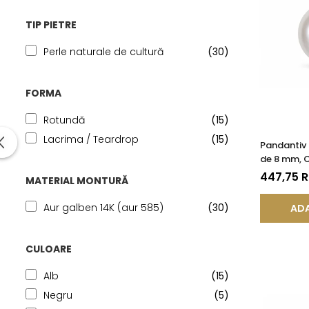
TIP PIETRE
Perle naturale de cultură
(30)
FORMA
Rotundă
(15)
Lacrima / Teardrop
(15)
Pandantiv 
de 8 mm, C
14K (aur 5
447,75 
MATERIAL MONTURĂ
Aur galben 14K (aur 585)
(30)
ADA
CULOARE
Alb
(15)
Negru
(5)