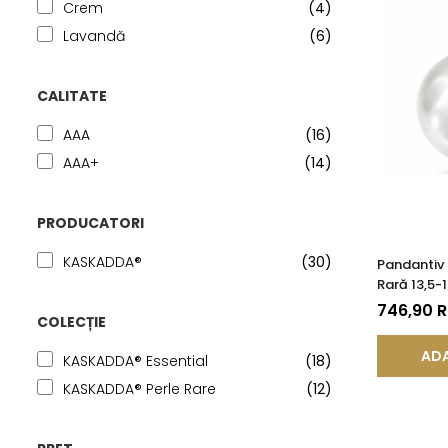
Crem
(4)
Lavandă
(6)
CALITATE
AAA
(16)
AAA+
(14)
PRODUCATORI
KASKADDA®
(30)
Pandantiv 
Rară 13,5-
14K (aur 5
746,90 
COLECȚIE
ADA
KASKADDA® Essential
(18)
KASKADDA® Perle Rare
(12)