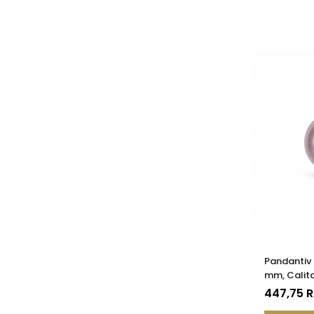
Pandantiv 
mm, Calita
14K (aur 5
447,75 