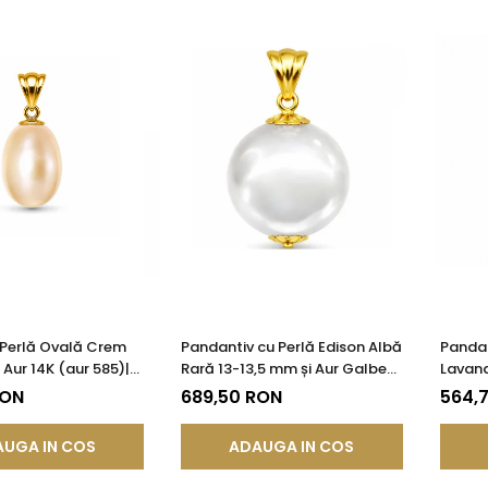
 Perlă Ovală Crem
Pandantiv cu Perlă Edison Albă
Pandan
Aur 14K (aur 585)|
Rară 13-13,5 mm și Aur Galben
Lavand
®
14K (aur 585) | KASKADDA®
Galben
RON
689,50 RON
564,
KASKA
UGA IN COS
ADAUGA IN COS