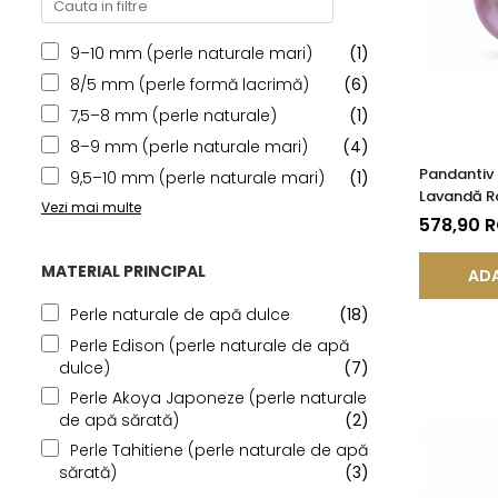
9–10 mm (perle naturale mari)
(1)
8/5 mm (perle formă lacrimă)
(6)
7,5–8 mm (perle naturale)
(1)
8–9 mm (perle naturale mari)
(4)
Pandantiv 
9,5–10 mm (perle naturale mari)
(1)
Lavandă Ra
Vezi mai multe
14K (aur 5
578,90 
MATERIAL PRINCIPAL
ADA
Perle naturale de apă dulce
(18)
Perle Edison (perle naturale de apă
dulce)
(7)
Perle Akoya Japoneze (perle naturale
de apă sărată)
(2)
Perle Tahitiene (perle naturale de apă
sărată)
(3)