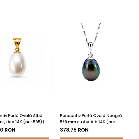
tiv Perlă Ovală Albă
Pandantiv Perlă Ovală Neagră
 și Aur 14K (aur 585) |
5/8 mm cu Aur Alb 14K (aur
DDA®
585)
50 RON
378,75 RON