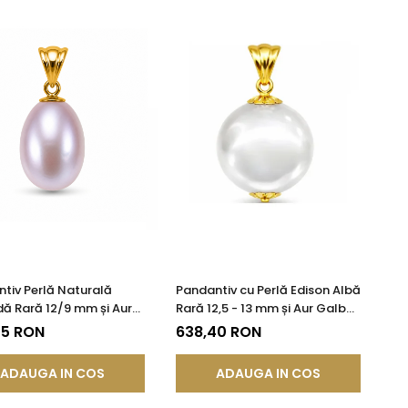
tiv Perlă Naturală
Pandantiv cu Perlă Edison Albă
ă Rară 12/9 mm și Aur
Rară 12,5 - 13 mm și Aur Galben
 14K (aur 585) |
14K (aur 585) | KASKADDA®
75 RON
638,40 RON
DDA®
ADAUGA IN COS
ADAUGA IN COS