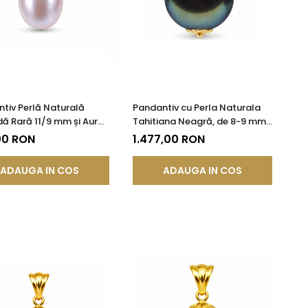
tiv Perlă Naturală
Pandantiv cu Perla Naturala
ă Rară 11/9 mm și Aur
Tahitiana Neagră, de 8-9 mm
 14K (aur 585) |
si Aur de 14k
00 RON
1.477,00 RON
DDA®
ADAUGA IN COS
ADAUGA IN COS