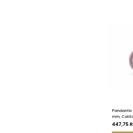
Pandantiv 
mm, Calita
14K (aur 5
447,75 