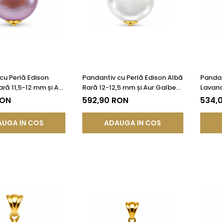
cu Perlă Edison
Pandantiv cu Perlă Edison Albă
Pandan
ră 11,5-12 mm și Aur
Rară 12-12,5 mm și Aur Galben
Lavand
85) | KASKADDA®
14K (aur 585) | KASKADDA®
Galben
RON
592,90 RON
534,
KASKA
UGA IN COS
ADAUGA IN COS