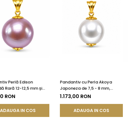
tiv Perlă Edison
Pandantiv cu Perla Akoya
ă Rară 12-12,5 mm și
Japoneza de 7,5 - 8 mm,
K (aur 585) | KASKADDA®
Calitate AAA+ si Aur de 14k
90 RON
1.173,00 RON
ADAUGA IN COS
ADAUGA IN COS