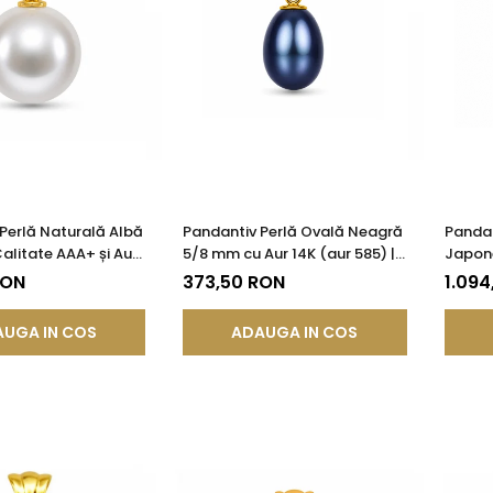
Perlă Naturală Albă
Pandantiv Perlă Ovală Neagră
Pandan
alitate AAA+ și Aur
5/8 mm cu Aur 14K (aur 585) |
Japon
85) | KASKADDA®
KASKADDA®
Calita
RON
373,50 RON
1.094
UGA IN COS
ADAUGA IN COS