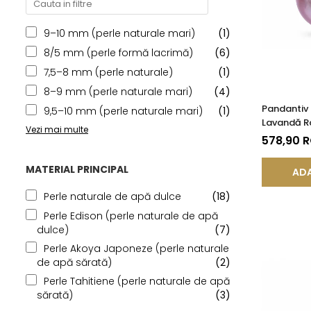
9–10 mm (perle naturale mari)
(1)
8/5 mm (perle formă lacrimă)
(6)
7,5–8 mm (perle naturale)
(1)
8–9 mm (perle naturale mari)
(4)
Pandantiv 
9,5–10 mm (perle naturale mari)
(1)
Lavandă Ra
Vezi mai multe
14K (aur 5
578,90 
MATERIAL PRINCIPAL
ADA
Perle naturale de apă dulce
(18)
Perle Edison (perle naturale de apă
dulce)
(7)
Perle Akoya Japoneze (perle naturale
de apă sărată)
(2)
Perle Tahitiene (perle naturale de apă
sărată)
(3)