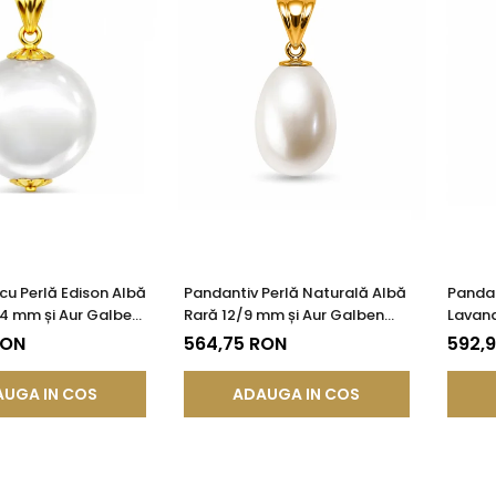
cu Perlă Edison Albă
Pandantiv Perlă Naturală Albă
Pandan
14 mm și Aur Galben
Rară 12/9 mm și Aur Galben
Lavand
85) | KASKADDA®
14K (aur 585) | KASKADDA®
Aur 14
RON
564,75 RON
592,
UGA IN COS
ADAUGA IN COS