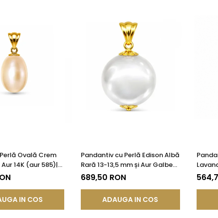
 Perlă Ovală Crem
Pandantiv cu Perlă Edison Albă
Pandan
Aur 14K (aur 585)|
Rară 13-13,5 mm și Aur Galben
Lavand
®
14K (aur 585) | KASKADDA®
Galben
RON
689,50 RON
564,
KASKA
UGA IN COS
ADAUGA IN COS