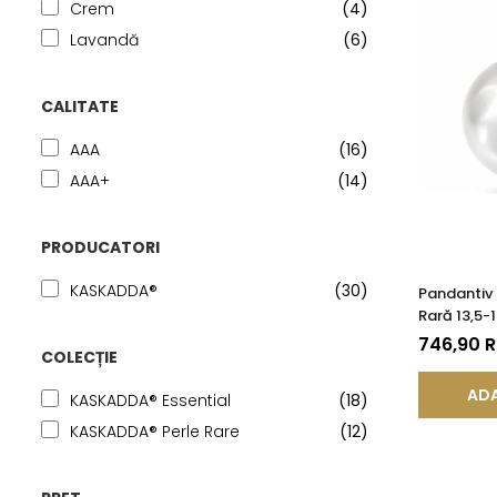
Crem
(4)
Lavandă
(6)
CALITATE
AAA
(16)
AAA+
(14)
PRODUCATORI
KASKADDA®
(30)
Pandantiv 
Rară 13,5-
14K (aur 5
746,90 
COLECȚIE
ADA
KASKADDA® Essential
(18)
KASKADDA® Perle Rare
(12)