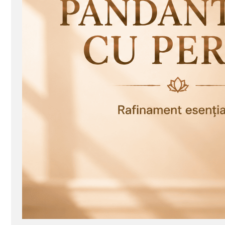
Seturi Perle cu Argint
Brățări cu Perle
Pandantive cu Perle
Brose cu Perle