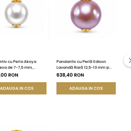
tiv cu Perla Akoya
Pandantiv cu Perlă Edison
eza de 7-7,5 mm,
Lavandă Rară 12,5-13 mm și
te AAA+ si Aur de 14k
Aur Galben 14K (aur 585) |
,00 RON
638,40 RON
KASKADDA®
ADAUGA IN COS
ADAUGA IN COS