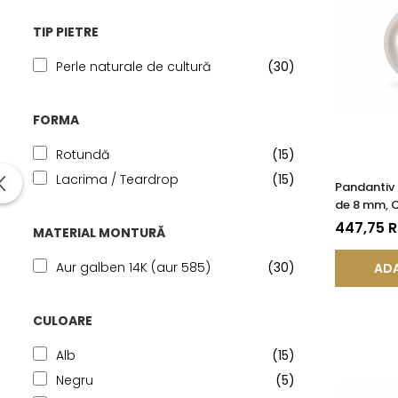
TIP PIETRE
Perle naturale de cultură
(30)
FORMA
Rotundă
(15)
Lacrima / Teardrop
(15)
Pandantiv 
de 8 mm, C
14K (aur 5
447,75 
MATERIAL MONTURĂ
Aur galben 14K (aur 585)
(30)
ADA
CULOARE
Alb
(15)
Negru
(5)