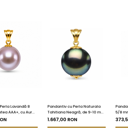
Perla Lavandă 8
Pandantiv cu Perla Naturala
Pandan
tea AAA+, cu Aur
Tahitiana Neagră, de 9-10 mm
5/8 mm
85)
si Aur de 14k
KASKA
RON
1.667,00 RON
373,